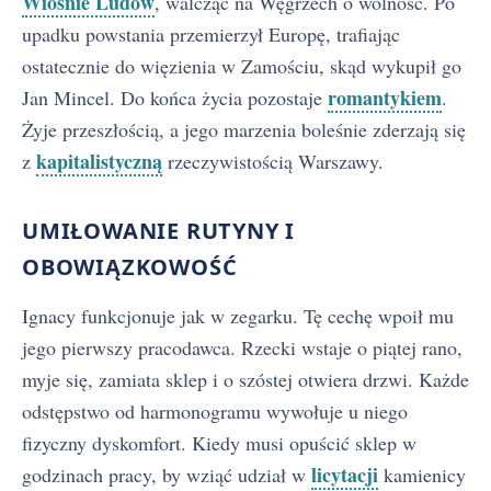
Wiośnie Ludów
, walcząc na Węgrzech o wolność. Po
upadku powstania przemierzył Europę, trafiając
ostatecznie do więzienia w Zamościu, skąd wykupił go
romantykiem
Jan Mincel. Do końca życia pozostaje
.
Żyje przeszłością, a jego marzenia boleśnie zderzają się
kapitalistyczną
z
rzeczywistością Warszawy.
UMIŁOWANIE RUTYNY I
OBOWIĄZKOWOŚĆ
Ignacy funkcjonuje jak w zegarku. Tę cechę wpoił mu
jego pierwszy pracodawca. Rzecki wstaje o piątej rano,
myje się, zamiata sklep i o szóstej otwiera drzwi. Każde
odstępstwo od harmonogramu wywołuje u niego
fizyczny dyskomfort. Kiedy musi opuścić sklep w
licytacji
godzinach pracy, by wziąć udział w
kamienicy