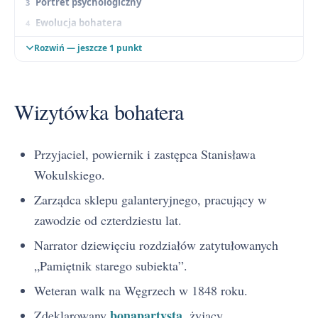
Portret psychologiczny
Ewolucja bohatera
Ocena postaci
Rozwiń — jeszcze 1 punkt
Wizytówka bohatera
Przyjaciel, powiernik i zastępca Stanisława
Wokulskiego.
Zarządca sklepu galanteryjnego, pracujący w
zawodzie od czterdziestu lat.
Narrator dziewięciu rozdziałów zatytułowanych
„Pamiętnik starego subiekta”.
Weteran walk na Węgrzech w 1848 roku.
bonapartysta
Zdeklarowany
, żyjący