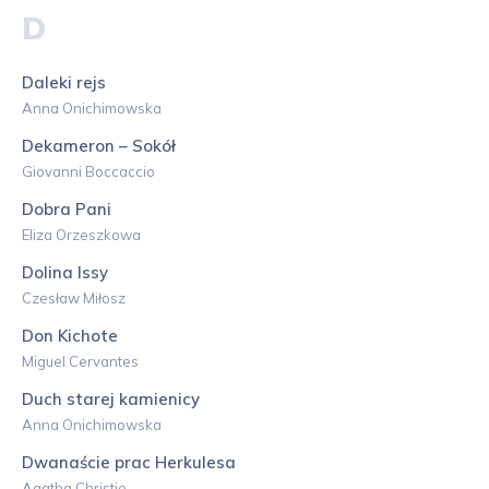
D
Daleki rejs
Anna Onichimowska
Dekameron – Sokół
Giovanni Boccaccio
Dobra Pani
Eliza Orzeszkowa
Dolina Issy
Czesław Miłosz
Don Kichote
Miguel Cervantes
Duch starej kamienicy
Anna Onichimowska
Dwanaście prac Herkulesa
Agatha Christie