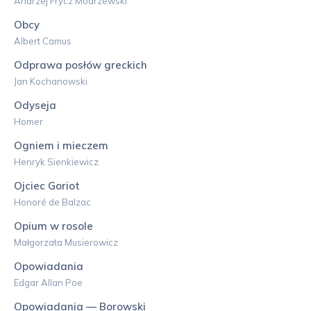
Andrzej Frycz Modrzewski
Obcy
Albert Camus
Odprawa posłów greckich
Jan Kochanowski
Odyseja
Homer
Ogniem i mieczem
Henryk Sienkiewicz
Ojciec Goriot
Honoré de Balzac
Opium w rosole
Małgorzata Musierowicz
Opowiadania
Edgar Allan Poe
Opowiadania — Borowski