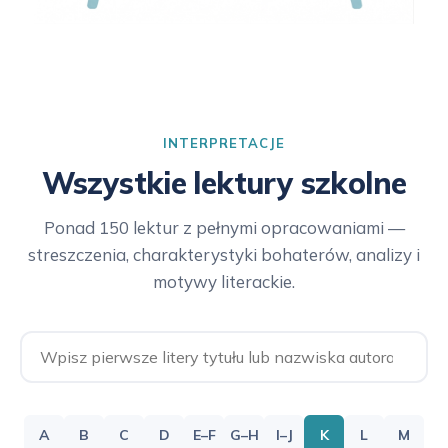
INTERPRETACJE
Wszystkie lektury szkolne
Ponad 150 lektur z pełnymi opracowaniami —
streszczenia, charakterystyki bohaterów, analizy i
motywy literackie.
A
B
C
D
E–F
G–H
I–J
K
L
M