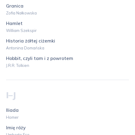
Granica
Zofia Nałkowska
Hamlet
William Szekspir
Historia żółtej ciżemki
Antonina Domańska
Hobbit, czyli tam i z powrotem
J.R.R. Tolkien
I–J
Iliada
Homer
Imię róży
Umberto Eco