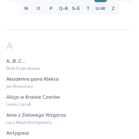
N
O
P
Q–R
S–Ś
T
U–W
Z
A
A…B…C…
Eliza Orzeszkowa
Akademia pana Kleksa
Jan Brzechwa
Alicja w Krainie Czarów
Lewis Carroll
Ania z Zielonego Wzgórza
Lucy Maud Montgomery
Antygona