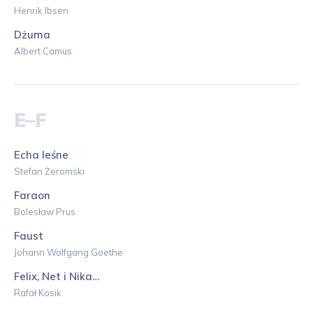
Henrik Ibsen
Dżuma
Albert Camus
E–F
Echa leśne
Stefan Żeromski
Faraon
Bolesław Prus
Faust
Johann Wolfgang Goethe
Felix, Net i Nika…
Rafał Kosik