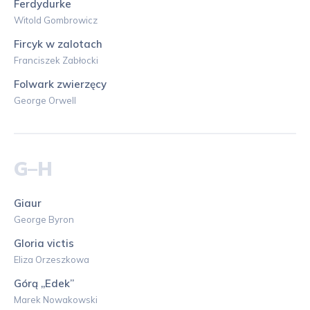
Ferdydurke
Witold Gombrowicz
Fircyk w zalotach
Franciszek Zabłocki
Folwark zwierzęcy
George Orwell
G–H
Giaur
George Byron
Gloria victis
Eliza Orzeszkowa
Górą „Edek”
Marek Nowakowski