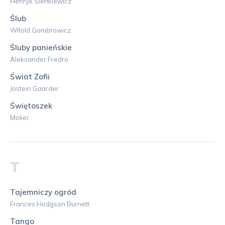
Henryk Sienkiewicz
Ślub
Witold Gombrowicz
Śluby panieńskie
Aleksander Fredro
Świat Zofii
Jostein Gaarder
Świętoszek
Molier
T
Tajemniczy ogród
Frances Hodgson Burnett
Tango