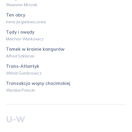
Sławomir Mrożek
Ten obcy
Irena Jurgielewiczowa
Tędy i owędy
Melchior Wańkowicz
Tomek w krainie kangurów
Alfred Szklarski
Trans-Atlantyk
Witold Gombrowicz
Transakcja wojny chocimskiej
Wacław Potocki
U–W