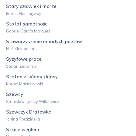
Stary człowiek i morze
Ernest Hemingway
Sto lat samotności
Gabriel García Márquez
Stowarzyszenie umarłych poetów
N.H. Kleinbaum
Syzyfowe prace
Stefan Żeromski
Szatan z siódmej klasy
Kornel Makuszyński
Szewcy
Stanisław Ignacy Witkiewicz
Szewczyk Dratewka
Janina Porazińska
Szkice węglem