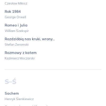
Czesław Miłosz
Rok 1984
George Orwell
Romeo i Julia
William Szekspir
Rozdzióbią nas kruki, wrony…
Stefan Żeromski
Rozmowy z katem
Kazimierz Moczarski
S–Ś
Sachem
Henryk Sienkiewicz