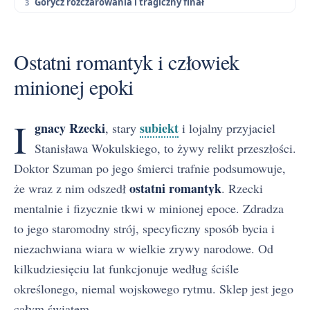
Gorycz rozczarowania i tragiczny finał
Ostatni romantyk i człowiek
minionej epoki
I
gnacy Rzecki
subiekt
, stary
i lojalny przyjaciel
Stanisława Wokulskiego, to żywy relikt przeszłości.
Doktor Szuman po jego śmierci trafnie podsumowuje,
ostatni romantyk
że wraz z nim odszedł
. Rzecki
mentalnie i fizycznie tkwi w minionej epoce. Zdradza
to jego staromodny strój, specyficzny sposób bycia i
niezachwiana wiara w wielkie zrywy narodowe. Od
kilkudziesięciu lat funkcjonuje według ściśle
określonego, niemal wojskowego rytmu. Sklep jest jego
całym światem.