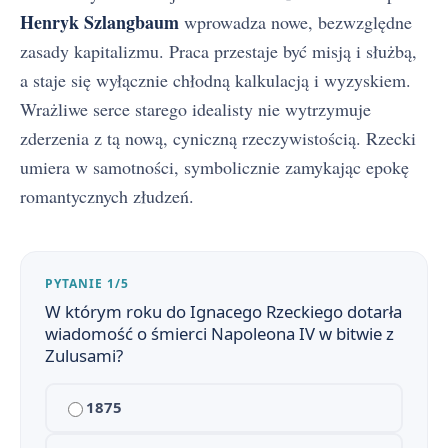
Henryk Szlangbaum
wprowadza nowe, bezwzględne
zasady kapitalizmu. Praca przestaje być misją i służbą,
a staje się wyłącznie chłodną kalkulacją i wyzyskiem.
Wrażliwe serce starego idealisty nie wytrzymuje
zderzenia z tą nową, cyniczną rzeczywistością. Rzecki
umiera w samotności, symbolicznie zamykając epokę
romantycznych złudzeń.
PYTANIE 1/5
W którym roku do Ignacego Rzeckiego dotarła
wiadomość o śmierci Napoleona IV w bitwie z
Zulusami?
Lalka - streszczenie krótkie i szczegółowe
1
1875
Lalka - bohaterowie
2