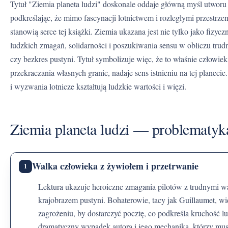
Tytuł "Ziemia planeta ludzi" doskonale oddaje główną myśl utworu Antoine'a de Saint-Exupéry'ego,
podkreślając, że mimo fascynacji lotnictwem i rozległymi przestrze
stanowią serce tej książki. Ziemia ukazana jest nie tylko jako fizyc
ludzkich zmagań, solidarności i poszukiwania sensu w obliczu trudn
czy bezkres pustyni. Tytuł symbolizuje więc, że to właśnie człowie
przekraczania własnych granic, nadaje sens istnieniu na tej planecie
i wyzwania lotnicze kształtują ludzkie wartości i więzi.
Ziemia planeta ludzi — problematyk
Walka człowieka z żywiołem i przetrwanie
1
Lektura ukazuje heroiczne zmagania pilotów z trudnymi warunkami atmosferycznymi i bezlitosnym
krajobrazem pustyni. Bohaterowie, tacy jak Guillaumet, wi
zagrożeniu, by dostarczyć pocztę, co podkreśla kruchość lu
dramatyczny wypadek autora i jego mechanika, którzy musz