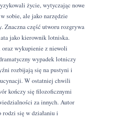
ryzykowali życie, wytyczając nowe
konteksty interpretacyjne
Ziemia planeta ludzi —
w sobie, ale jako narzędzie
kompozycja, narracja i język
y. Znaczna część utworu rozgrywa
Ziemia planeta ludzi — jak
wykorzystać na maturze
lata jako kierownik lotniska.
Streszczenie szczegółowe
 oraz wykupienie z niewoli
I. Linia
dramatyczny wypadek lotniczy
II. Koledzy
ni rozbijają się na pustyni i
III. Samolot
IV. Samolot i planeta
ucynacji. W ostatniej chwili
V. Oaza
wór kończy się filozoficznymi
VI. Na pustyni
wiedzialności za innych. Autor
VII. W sercu pustyni
rodzi się w działaniu i
VIII. Ludzie
Ziemia planeta ludzi —
najczęściej zadawane pytania