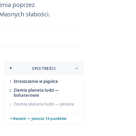
enia poprzez
łasnych słabości.
SPIS TREŚCI
Streszczenie w pigułce
Ziemia planeta ludzi —
bohaterowie
Ziemia planeta ludzi — geneza
Znaczenie tytułu
Rozwiń — jeszcze 14 punktów
Ziemia planeta ludzi —
problematyka
Ziemia planeta ludzi —