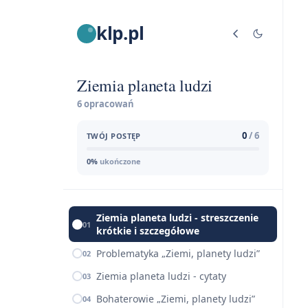
klp.pl
Ziemia planeta ludzi
6 opracowań
0
/ 6
TWÓJ POSTĘP
0%
ukończone
Ziemia planeta ludzi - streszczenie
01
krótkie i szczegółowe
Problematyka „Ziemi, planety ludzi”
02
Ziemia planeta ludzi - cytaty
03
Bohaterowie „Ziemi, planety ludzi”
04