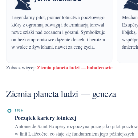
Legendarny pilot, pionier lotnictwa pocztowego,
Mechanik lotniczy i wierny towarzysz Saint-
który z ogromną odwagą i determinacją torował
Exupéry
nowe szlaki nad oceanem i górami. Symbolizuje
libijską
on bezkompromisowe dążenie do celu i heroizm
współpr
w walce z żywiołami, nawet za cenę życia.
śmiertel
Ziemia planeta ludzi — bohaterowie
Zobacz więcej:
Ziemia planeta ludzi — geneza
1926
Początek kariery lotniczej
Antoine de Saint-Exupéry rozpoczyna pracę jako pilot pocztowy
w linii Latécoère, co staje się fundamentem jego późniejszych