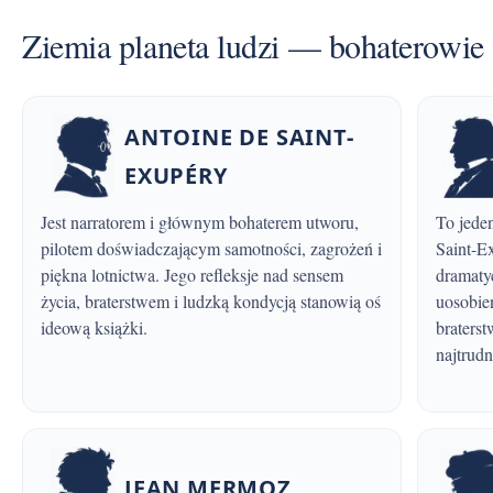
Ziemia planeta ludzi — bohaterowie
ANTOINE DE SAINT-
EXUPÉRY
Jest narratorem i głównym bohaterem utworu,
To jeden z najbliższych przyjaciół i kolegów
pilotem doświadczającym samotności, zagrożeń i
Saint-Ex
piękna lotnictwa. Jego refleksje nad sensem
dramaty
życia, braterstwem i ludzką kondycją stanowią oś
uosobie
ideową książki.
braterst
najtrudn
JEAN MERMOZ