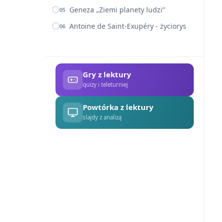
Geneza „Ziemi planety ludzi”
05
Antoine de Saint-Exupéry - życiorys
06
Gry z lektury
quizy i teleturniej
Powtórka z lektury
slajdy z analizą