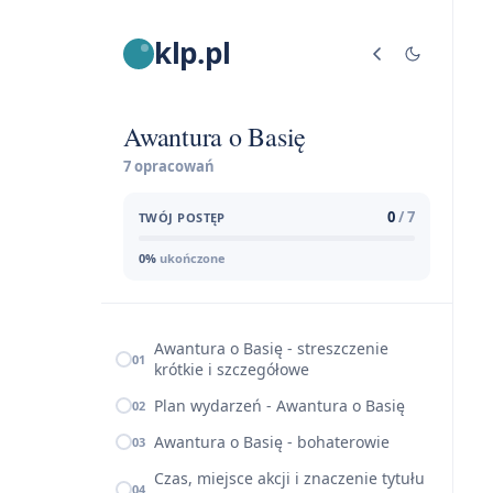
klp.pl
Awantura o Basię
7 opracowań
0
/ 7
TWÓJ POSTĘP
0%
ukończone
Awantura o Basię - streszczenie
01
krótkie i szczegółowe
Plan wydarzeń - Awantura o Basię
02
Awantura o Basię - bohaterowie
03
Czas, miejsce akcji i znaczenie tytułu
04