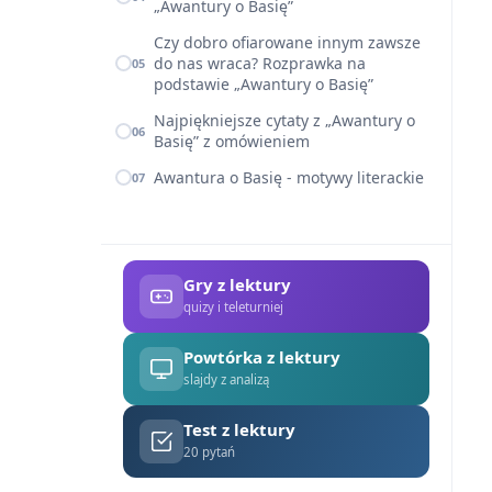
„Awantury o Basię”
Czy dobro ofiarowane innym zawsze
do nas wraca? Rozprawka na
05
podstawie „Awantury o Basię”
Najpiękniejsze cytaty z „Awantury o
06
Basię” z omówieniem
Awantura o Basię - motywy literackie
07
Gry z lektury
quizy i teleturniej
Powtórka z lektury
slajdy z analizą
Test z lektury
20 pytań