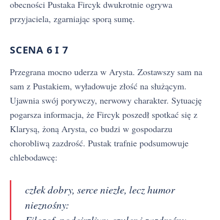
obecności Pustaka Fircyk dwukrotnie ogrywa
przyjaciela, zgarniając sporą sumę.
SCENA 6 I 7
Przegrana mocno uderza w Arysta. Zostawszy sam na
sam z Pustakiem, wyładowuje złość na służącym.
Ujawnia swój porywczy, nerwowy charakter. Sytuację
pogarsza informacja, że Fircyk poszedł spotkać się z
Klarysą, żoną Arysta, co budzi w gospodarzu
chorobliwą zazdrość. Pustak trafnie podsumowuje
chlebodawcę:
człek dobry, serce niezłe, lecz humor
nieznośny:
Filozof, podejrzliwy, szuler i zazdrośny.