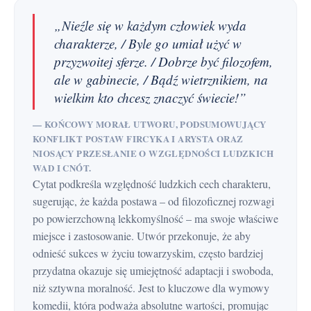
„Nieźle się w każdym człowiek wyda
charakterze, / Byle go umiał użyć w
przyzwoitej sferze. / Dobrze być filozofem,
ale w gabinecie, / Bądź wietrznikiem, na
wielkim kto chcesz znaczyć świecie!”
— KOŃCOWY MORAŁ UTWORU, PODSUMOWUJĄCY
KONFLIKT POSTAW FIRCYKA I ARYSTA ORAZ
NIOSĄCY PRZESŁANIE O WZGLĘDNOŚCI LUDZKICH
WAD I CNÓT.
Cytat podkreśla względność ludzkich cech charakteru,
sugerując, że każda postawa – od filozoficznej rozwagi
po powierzchowną lekkomyślność – ma swoje właściwe
miejsce i zastosowanie. Utwór przekonuje, że aby
odnieść sukces w życiu towarzyskim, często bardziej
przydatna okazuje się umiejętność adaptacji i swoboda,
niż sztywna moralność. Jest to kluczowe dla wymowy
komedii, która podważa absolutne wartości, promując