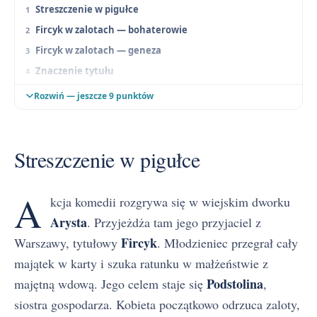
Streszczenie w pigułce
Fircyk w zalotach — bohaterowie
Fircyk w zalotach — geneza
Znaczenie tytułu
Fircyk w zalotach — problematyka
Rozwiń — jeszcze 9 punktów
Fircyk w zalotach — konteksty interpretacyjne
Fircyk w zalotach — kompozycja, narracja i język
Streszczenie w pigułce
Fircyk w zalotach — jak wykorzystać na maturze
Streszczenie szczegółowe
A
Akt I
kcja komedii rozgrywa się w wiejskim dworku
Akt II
Arysta
. Przyjeżdża tam jego przyjaciel z
Akt III
Fircyk
Warszawy, tytułowy
. Młodzieniec przegrał cały
Fircyk w zalotach — najczęściej zadawane pytania
majątek w karty i szuka ratunku w małżeństwie z
Podstolina
majętną wdową. Jego celem staje się
,
siostra gospodarza. Kobieta początkowo odrzuca zaloty,