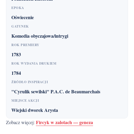
EPOKA
Oświecenie
GATUNEK
Komedia obyczajowa/intrygi
ROK PREMIERY
1783
ROK WYDANIA DRUKIEM
1784
ŹRÓDŁO INSPIRACJI
"Cyrulik sewilski" P.A.C. de Beaumarchais
MIEJSCE AKCJI
Wiejski dworek Arysta
Fircyk w zalotach — geneza
Zobacz więcej: