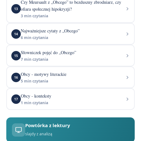
Czy Meursault z „Obcego” to bezduszny zbrodniarz, czy
ofiara społecznej hipokryzji?
13
3 min czytania
Najważniejsze cytaty z „Obcego”
14
6 min czytania
Słowniczek pojęć do „Obcego”
15
7 min czytania
Obcy - motywy literackie
16
5 min czytania
Obcy - konteksty
17
1 min czytania
Powtórka z lektury
slajdy z analizą