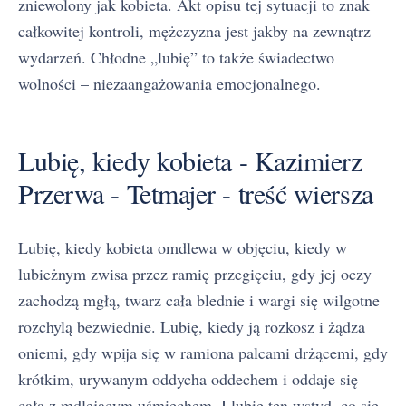
zniewolony jak kobieta. Akt opisu tej sytuacji to znak
całkowitej kontroli, mężczyzna jest jakby na zewnątrz
wydarzeń. Chłodne „lubię” to także świadectwo
wolności – niezaangażowania emocjonalnego.
Lubię, kiedy kobieta - Kazimierz
Przerwa - Tetmajer - treść wiersza
Lubię, kiedy kobieta omdlewa w objęciu, kiedy w
lubieżnym zwisa przez ramię przegięciu, gdy jej oczy
zachodzą mgłą, twarz cała blednie i wargi się wilgotne
rozchylą bezwiednie. Lubię, kiedy ją rozkosz i żądza
oniemi, gdy wpija się w ramiona palcami drżącemi, gdy
krótkim, urywanym oddycha oddechem i oddaje się
cała z mdlejącym uśmiechem. I lubię ten wstyd, co się