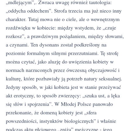
„mdlejącym”,. Zwraca uwagę również tautologia:
„oddycha oddechem”. Strofa trzecia ma już nieco inny
charakter. Tutaj mowa nie o ciele, ale o wewnętrznym
rozdźwięku w kobiecie: między wstydem, że „czuje
rozkosz”, a prawdziwym pożądaniem, między słowami,
a czynami. Ten dysonans został podkreślony na
poziomie formalnym silnymi przerzutniami. Tę strofę
można czytać, jako aluzję do uwięzienia kobiety w
normach narzuconych przez ówczesną obyczajowość i
kulturę, które pozbawiały ją potrzeb natury seksualnej.
Jedyny sposób, w jaki kobieta jest w stanie przeżywać
akt erotyczny, to sposób zwierzęcy: „szuka ust, a lęka
się słów i spojrzenia”. W Młodej Polsce panowało
przekonanie, że domeną kobiety jest „sfera
powszedniości, instynktów biologicznych” i właśnie
podczas aktu płciowego „zniża” mężczyznę - jego