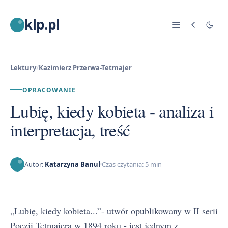
klp.pl
Lektury
/
Kazimierz Przerwa-Tetmajer
OPRACOWANIE
Lubię, kiedy kobieta - analiza i
interpretacja, treść
Autor:
Katarzyna Banul
Czas czytania: 5 min
„Lubię, kiedy kobieta...”- utwór opublikowany w II serii
Poezji Tetmajera w 1894 roku - jest jednym z