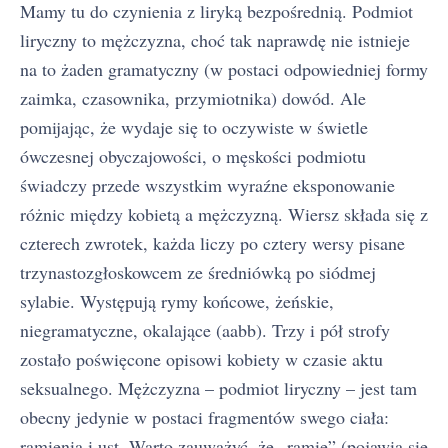
Mamy tu do czynienia z liryką bezpośrednią. Podmiot
liryczny to mężczyzna, choć tak naprawdę nie istnieje
na to żaden gramatyczny (w postaci odpowiedniej formy
zaimka, czasownika, przymiotnika) dowód. Ale
pomijając, że wydaje się to oczywiste w świetle
ówczesnej obyczajowości, o męskości podmiotu
świadczy przede wszystkim wyraźne eksponowanie
różnic między kobietą a mężczyzną. Wiersz składa się z
czterech zwrotek, każda liczy po cztery wersy pisane
trzynastozgłoskowcem ze średniówką po siódmej
sylabie. Występują rymy końcowe, żeńskie,
niegramatyczne, okalające (aabb). Trzy i pół strofy
zostało poświęcone opisowi kobiety w czasie aktu
seksualnego. Mężczyzna – podmiot liryczny – jest tam
obecny jedynie w postaci fragmentów swego ciała:
ramienia i ust. Warto zauważyć, że „ramię” (pojawia się