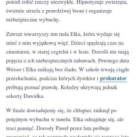
potrafi robić rzeczy niezwykłe. Hipnotyzuje zwierzęta,
świetnie strzela z prawdziwej broni i organizuje
niebezpieczne wybuchy.
Zawsze towarzyszy mu ruda Elka, która wydaje się
mieć z nim wyjątkową więź. Dzieci spędzają czas na
cmentarzu, w starej cegielni i w lesie. Dorośli nie mają
pojęcia o ich niebezpiecznych zabawach. Pewnego dnia
Weiser i Elka znikają bez śladu. W szkole trwają ciągłe
prokurator
przesłuchania, podczas których dyrektor i
próbują poznać prawdę. Koledzy ukrywają jednak
sekrety Dawidka.
W finale dowiadujemy się, że chłopiec zniknął po
potężnym wybuchu w tunelu. Elka odnajduje się, ale
traci pamięć. Dorosły Paweł przez lata próbuje
zrozumieć, co tak naprawdę wydarzyło się tamtego lata.