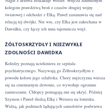
Nagle z drzewa zeskakuje Weiser. Wręcza zdumionym
kolegom prawdziwą broń z czasów drugiej wojny
światowej i odchodzi z Elką. Paweł zastanawia się nad
relacją tej dwójki. Nie wie, czy Elka jest zakochana w
Dawidku, czy łączy ich inna tajemnicza więź.
ŻÓŁTOSKRZYDŁY I NIEZWYKŁE
ZDOLNOŚCI DAWIDKA
Koledzy poznają uciekiniera ze szpitala
psychiatrycznego. Nazywają go Żółtoskrzydłym z
powodu koloru jego szlafroka. Chory mężczyzna wiesza
się na cmentarnym dzwonie, co wywołuje ogromne
zamieszanie. Chłopcy pomagają mu się ukryć. Później
Szymon i Paweł śledzą Elkę i Weisera na lotnisku.
Widzą, jak podmuch lądujących samolotów podwiewa