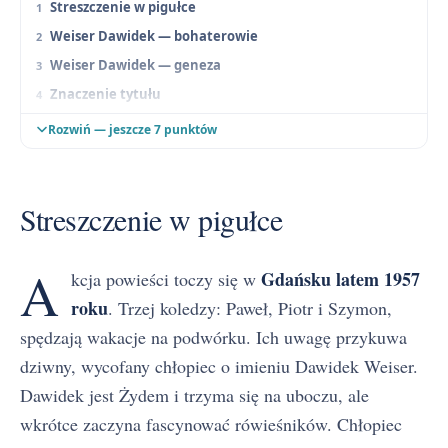
Streszczenie w pigułce
Weiser Dawidek — bohaterowie
Weiser Dawidek — geneza
Znaczenie tytułu
Weiser Dawidek — problematyka
Rozwiń — jeszcze 7 punktów
Weiser Dawidek — motywy literackie
Weiser Dawidek — konteksty interpretacyjne
Streszczenie w pigułce
Weiser Dawidek — kompozycja, narracja i język
Weiser Dawidek — jak wykorzystać na maturze
A
Streszczenie szczegółowe
Gdańsku latem 1957
kcja powieści toczy się w
Weiser Dawidek — najczęściej zadawane pytania
roku
. Trzej koledzy: Paweł, Piotr i Szymon,
spędzają wakacje na podwórku. Ich uwagę przykuwa
dziwny, wycofany chłopiec o imieniu Dawidek Weiser.
Dawidek jest Żydem i trzyma się na uboczu, ale
wkrótce zaczyna fascynować rówieśników. Chłopiec