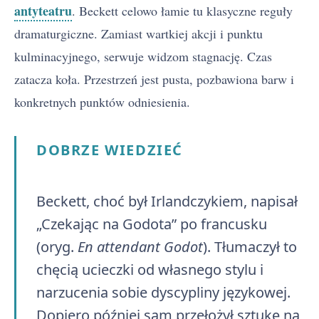
antyteatru
. Beckett celowo łamie tu klasyczne reguły
dramaturgiczne. Zamiast wartkiej akcji i punktu
kulminacyjnego, serwuje widzom stagnację. Czas
zatacza koła. Przestrzeń jest pusta, pozbawiona barw i
konkretnych punktów odniesienia.
DOBRZE WIEDZIEĆ
Beckett, choć był Irlandczykiem, napisał
„Czekając na Godota” po francusku
(oryg.
En attendant Godot
). Tłumaczył to
chęcią ucieczki od własnego stylu i
narzucenia sobie dyscypliny językowej.
Dopiero później sam przełożył sztukę na