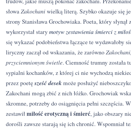
trudów, jakie muszą pokonać zakochani. Przekonanie
słowa
Zakochani
wielką literą. Szybko okazuje się je
strony Stanisława Grochowiaka. Poeta, który słynął
wykorzystał stary
motyw zestawienia śmierci z miłoś
się wykazać podobieństwa łączące te wydawałoby si
liryczny zaczął od wskazania, że zarówno
Zakochani,
przyciemnionym świetle
. Ciemność trumny została 
sypialni kochanków, z której ci nie wychodzą niek
sześć desek
przez poetę
może posłużyć nieboszczyko
Zakochani mogą zbić z nich łóżko. Grochowiak wskaz
skromne, potrzeby do osiągnięcia pełni szczęścia. W 
miłość erotyczną i śmierć
zestawił
, jako obszary n
dorośli zawsze starają się ich chronić. Wspomniał t