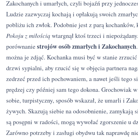
Zakochanych i umarłych, czyli bojaźń przy jednoczes
Ludzie zazwyczaj kochają i opłakują swoich zmarłyc
pobliżu ich zwłok. Podobnie jest z parą kochanków, k
Pokoju z miłością
wtargnął ktoś trzeci i niepożądany.
strojów osób zmarłych i Zakochanych
porównanie
można je zdjąć. Kochanka musi być w stanie zrzucić z
drzwi sypialni, aby rzucić się w objęcia partnera n
zedrzeć przed ich pochowaniem, a nawet jeśli tego si
prędzej czy później sam tego dokona. Grochowiak 
sobie, turpistyczny, sposób wskazał, że umarli i Zak
żywych. Skazują siebie na odosobnienie, zamykają 
są posępni w radości, mogą wywołać zgorszenie u dzi
Zarówno potrzeby i zasługi obydwu tak naprawdę nie 