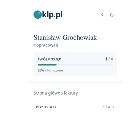
klp.pl
Stanisław Grochowiak
4 opracowań
1
/ 4
TWÓJ POSTĘP
25%
ukończone
Strona główna lektury
POZOSTAŁE
1 / 4