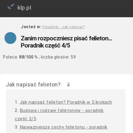
klp.pl
Jesteś w:
Poradniki - Jak napisac?
Zanim rozpoczniesz pisać felieton...
Poradnik część 4/5
Poleca:
88
/
100
%
, liczba głosów:
59
Jak napisać felieton? ⇓
1.
Jak napisać felieton? Poradnik w 5 krokach
2.
Budowa i rodzaje felietonów - poradnik
część 2/5
3.
Najważniejsze cechy felietonu - poradnik