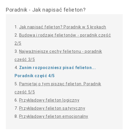
Poradnik - Jak napisać felieton?
1.
Jak napisać felieton? Poradnik w 5 krokach
2.
Budowa i rodzaje felietonów - poradnik część
2/5
3.
Najważniejsze cechy felietonu - poradnik
część 3/5
4.
Zanim rozpoczniesz pisać felieton...
Poradnik część 4/5
5.
Pamiętaj o tym pisząc felieton. Poradnik
część 5/5
6.
Przykładowy felieton logiczny
7.
Przykładowy felieton satyryczny
8.
Przykładowy felieton emocjonalny