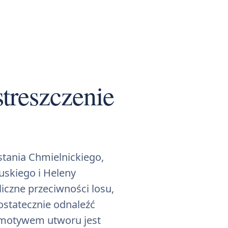
treszczenie
stania Chmielnickiego,
uskiego i Heleny
czne przeciwności losu,
ostatecznie odnaleźć
 motywem utworu jest