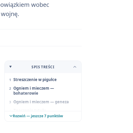
obowiązkiem wobec
 wojnę.
SPIS TREŚCI
Streszczenie w pigułce
Ogniem i mieczem —
bohaterowie
Ogniem i mieczem — geneza
Znaczenie tytułu
Rozwiń — jeszcze 7 punktów
Ogniem i mieczem —
problematyka
Ogniem i mieczem — motywy