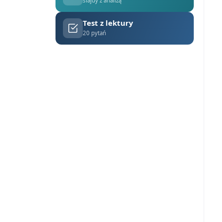
slajdy z analizą
Test z lektury
20 pytań