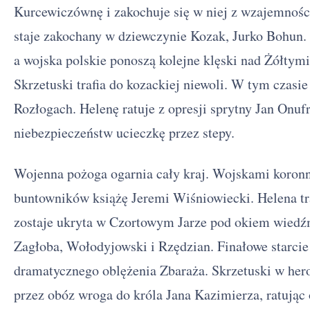
Kurcewiczównę i zakochuje się w niej z wzajemności
staje zakochany w dziewczynie Kozak, Jurko Bohun.
a wojska polskie ponoszą kolejne klęski nad Żółty
Skrzetuski trafia do kozackiej niewoli. W tym czas
Rozłogach. Helenę ratuje z opresji sprytny Jan Onuf
niebezpieczeństw ucieczkę przez stepy.
Wojenna pożoga ogarnia cały kraj. Wojskami koronn
buntowników książę Jeremi Wiśniowiecki. Helena tra
zostaje ukryta w Czortowym Jarze pod okiem wiedź
Zagłoba, Wołodyjowski i Rzędzian. Finałowe starci
dramatycznego oblężenia Zbaraża. Skrzetuski w hero
przez obóz wroga do króla Jana Kazimierza, ratują