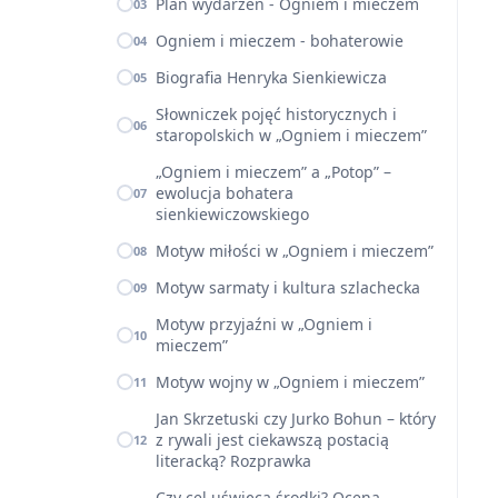
Plan wydarzeń - Ogniem i mieczem
03
Ogniem i mieczem - bohaterowie
04
Biografia Henryka Sienkiewicza
05
Słowniczek pojęć historycznych i
06
staropolskich w „Ogniem i mieczem”
„Ogniem i mieczem” a „Potop” –
ewolucja bohatera
07
sienkiewiczowskiego
Motyw miłości w „Ogniem i mieczem”
08
Motyw sarmaty i kultura szlachecka
09
Motyw przyjaźni w „Ogniem i
10
mieczem”
Motyw wojny w „Ogniem i mieczem”
11
Jan Skrzetuski czy Jurko Bohun – który
z rywali jest ciekawszą postacią
12
literacką? Rozprawka
Czy cel uświęca środki? Ocena