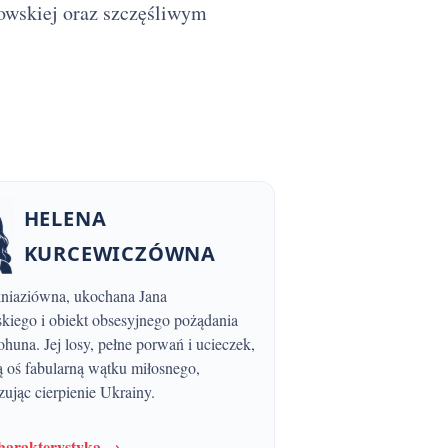
owskiej oraz szczęśliwym
HELENA
KURCEWICZÓWNA
skiego i obiekt obsesyjnego pożądania
huna. Jej losy, pełne porwań i ucieczek,
ą oś fabularną wątku miłosnego,
ując cierpienie Ukrainy.
charakterystyka →