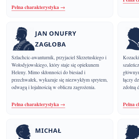
Pelna charakterystyka →
JAN ONUFRY
ZAGŁOBA
Szlachcic-awanturnik, przyjaciel Skrzetuskiego i
Kozacki pułkownik, porywczy i waleczny,
Wołodyjowskiego, który staje się opiekunem
szaleńc
Heleny. Mimo skłonności do biesiad i
głównym
przechwałek, wykazuje się niezwykłym sprytem,
łączy d
odwagą i lojalnością w obliczu zagrożenia.
zdolną 
Pelna charakterystyka →
Pelna 
MICHAŁ