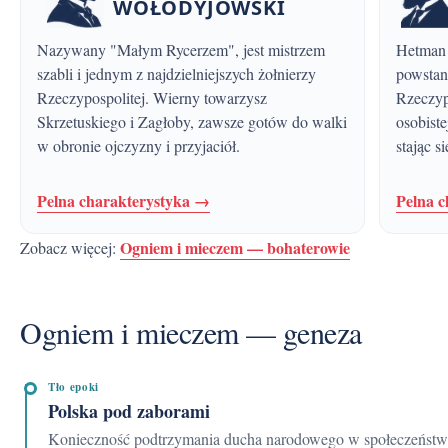
WOŁODYJOWSKI
Nazywany "Małym Rycerzem", jest mistrzem
Hetman zaporoski, historyczny przywódca
szabli i jednym z najdzielniejszych żołnierzy
powstan
Rzeczypospolitej. Wierny towarzysz
Rzeczypo
Skrzetuskiego i Zagłoby, zawsze gotów do walki
osobiste
w obronie ojczyzny i przyjaciół.
stając 
Pelna charakterystyka →
Pelna 
Ogniem i mieczem — bohaterowie
Zobacz więcej:
Ogniem i mieczem — geneza
Tło epoki
Polska pod zaborami
Konieczność podtrzymania ducha narodowego w społeczeństwie