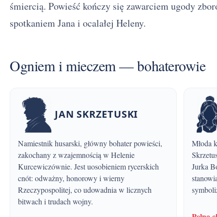
śmiercią. Powieść kończy się zawarciem ugody zbor
spotkaniem Jana i ocalałej Heleny.
Ogniem i mieczem — bohaterowie
JAN SKRZETUSKI
Namiestnik husarski, główny bohater powieści,
Młoda kniaziówna, ukochana Jana
zakochany z wzajemnością w Helenie
Skrzetu
Kurcewiczównie. Jest uosobieniem rycerskich
Jurka Bo
cnót: odważny, honorowy i wierny
stanowi
Rzeczypospolitej, co udowadnia w licznych
symboliz
bitwach i trudach wojny.
Pelna 