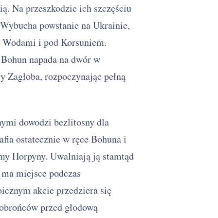
ą. Na przeszkodzie ich szczęściu
literackie
Ogniem i mieczem — konteksty
 Wybucha powstanie na Ukrainie,
interpretacyjne
mi Wodami i pod Korsuniem.
Ogniem i mieczem —
kompozycja, narracja i język
ie Bohun napada na dwór w
Ogniem i mieczem — jak
ry Zagłoba, rozpoczynając pełną
wykorzystać na maturze
Streszczenie szczegółowe
Ogniem i mieczem — najczęściej
zadawane pytania
ymi dowodzi bezlitosny dla
fia ostatecznie w ręce Bohuna i
my Horpyny. Uwalniają ją stamtąd
e ma miejsce podczas
icznym akcie przedziera się
c obrońców przed głodową