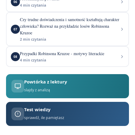
06
4 min czytania
Czy trudne doświadczenia i samotność kształtują charakter
człowieka? Rozważ na przykładzie losów Robinsona
07
Kruzoe
2 min czytania
Przypadki Robinsona Kruzoe - motywy literackie
08
4 min czytania
Powtórka z lektury
slajdy z analizą
Test wiedzy
sprawdź, ile pamiętasz