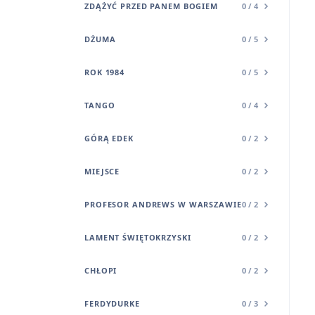
ZDĄŻYĆ PRZED PANEM BOGIEM
0 / 4
DŻUMA
0 / 5
ROK 1984
0 / 5
TANGO
0 / 4
GÓRĄ EDEK
0 / 2
MIEJSCE
0 / 2
PROFESOR ANDREWS W WARSZAWIE
0 / 2
LAMENT ŚWIĘTOKRZYSKI
0 / 2
CHŁOPI
0 / 2
FERDYDURKE
0 / 3