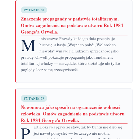
PYTANIE 68
Znaczenie propagandy w państwie totalitarnym.
Omów zagadnienie na podstawie utworu Rok 1984
George'a Orwella.
M
inisterstwo Prawdy każdego dnia przepisuje
historię, a hasła „Wojna to pokój, Wolność to
niewola" wmawiają ludziom sprzeczność jako
prawdę. Orwell pokazuje propagandę jako fundament
totalitarnej władzy — narzędzie, które kształtuje nie tylko
poglądy, lecz samą rzeczywistość.
PYTANIE 69
Nowomowa jako sposób na ograniczenie wolności
człowieka. Omów zagadnienie na podstawie utworu
Rok 1984 George'a Orwella.
P
artia okrawa język ze słów, tak by buntu nie dało się
już nawet pomyśleć — bo „czego nie można