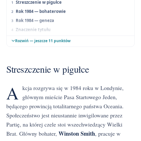
Streszczenie w pigułce
Rok 1984 — bohaterowie
Rok 1984 — geneza
Znaczenie tytułu
Rok 1984 — problematyka
Rozwiń — jeszcze 11 punktów
Rok 1984 — motywy literackie
Rok 1984 — konteksty interpretacyjne
Streszczenie w pigułce
Rok 1984 — kompozycja, narracja i język
Rok 1984 — jak wykorzystać na maturze
A
Rok 1984 — pytania jawne na maturze ustnej
kcja rozgrywa się w 1984 roku w Londynie,
Streszczenie szczegółowe
głównym mieście Pasa Startowego Jeden,
Część pierwsza
będącego prowincją totalitarnego państwa Oceania.
Część druga
Społeczeństwo jest nieustannie inwigilowane przez
Część trzecia
Partię, na której czele stoi wszechwiedzący Wielki
Rok 1984 — najczęściej zadawane pytania
Winston Smith
Brat. Główny bohater,
, pracuje w