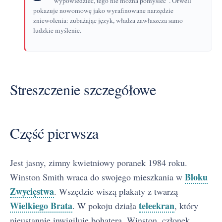
wypowiedzieć, tego nie można pomyśleć". Orwell
pokazuje nowomowę jako wyrafinowane narzędzie
zniewolenia: zubażając język, władza zawłaszcza samo
ludzkie myślenie.
Streszczenie szczegółowe
Część pierwsza
Jest jasny, zimny kwietniowy poranek 1984 roku.
Bloku
Winston Smith wraca do swojego mieszkania w
Zwycięstwa
. Wszędzie wiszą plakaty z twarzą
Wielkiego Brata
teleekran
. W pokoju działa
, który
nieustannie inwigiluje bohatera. Winston, członek