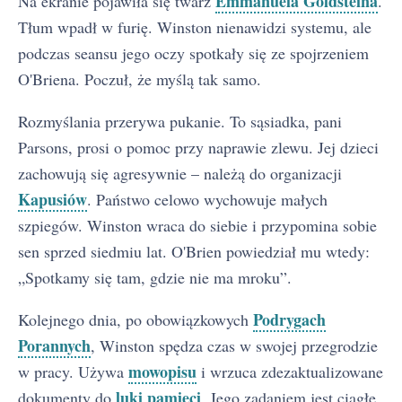
Emmanuela Goldsteina
Na ekranie pojawiła się twarz
.
Tłum wpadł w furię. Winston nienawidzi systemu, ale
podczas seansu jego oczy spotkały się ze spojrzeniem
O'Briena. Poczuł, że myślą tak samo.
Rozmyślania przerywa pukanie. To sąsiadka, pani
Parsons, prosi o pomoc przy naprawie zlewu. Jej dzieci
zachowują się agresywnie – należą do organizacji
Kapusiów
. Państwo celowo wychowuje małych
szpiegów. Winston wraca do siebie i przypomina sobie
sen sprzed siedmiu lat. O'Brien powiedział mu wtedy:
„Spotkamy się tam, gdzie nie ma mroku”.
Podrygach
Kolejnego dnia, po obowiązkowych
Porannych
, Winston spędza czas w swojej przegrodzie
mowopisu
w pracy. Używa
i wrzuca zdezaktualizowane
luki pamięci
dokumenty do
. Jego zadaniem jest ciągłe