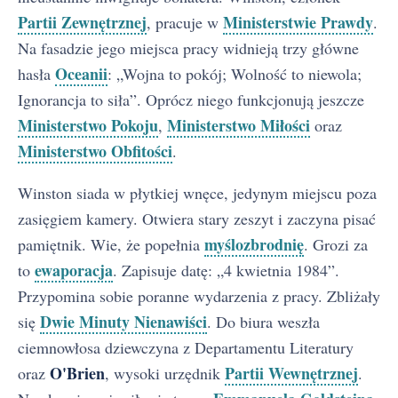
Partii Zewnętrznej
Ministerstwie Prawdy
, pracuje w
.
Na fasadzie jego miejsca pracy widnieją trzy główne
Oceanii
hasła
: „Wojna to pokój; Wolność to niewola;
Ignorancja to siła”. Oprócz niego funkcjonują jeszcze
Ministerstwo Pokoju
Ministerstwo Miłości
,
oraz
Ministerstwo Obfitości
.
Winston siada w płytkiej wnęce, jedynym miejscu poza
zasięgiem kamery. Otwiera stary zeszyt i zaczyna pisać
myślozbrodnię
pamiętnik. Wie, że popełnia
. Grozi za
ewaporacja
to
. Zapisuje datę: „4 kwietnia 1984”.
Przypomina sobie poranne wydarzenia z pracy. Zbliżały
Dwie Minuty Nienawiści
się
. Do biura weszła
ciemnowłosa dziewczyna z Departamentu Literatury
O'Brien
Partii Wewnętrznej
oraz
, wysoki urzędnik
.