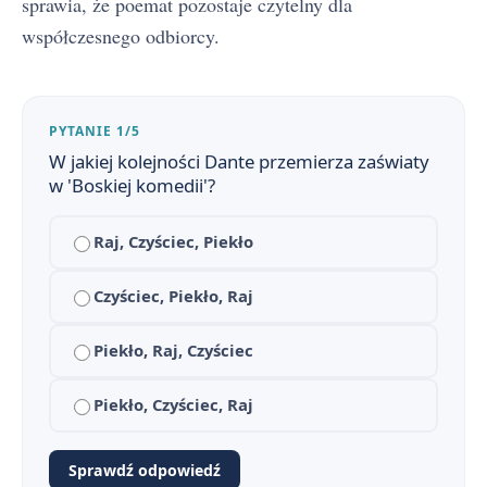
sprawia, że poemat pozostaje czytelny dla
współczesnego odbiorcy.
PYTANIE 1/5
W jakiej kolejności Dante przemierza zaświaty
w 'Boskiej komedii'?
Raj, Czyściec, Piekło
Boska komedia — streszczenie krótkie i szczegółowe
1
Czyściec, Piekło, Raj
Bohaterowie poematu
2
Piekło, Raj, Czyściec
Plan wydarzeń Boskiej komedii
3
Piekło, Czyściec, Raj
Geneza Boskiej komedii
4
Sprawdź odpowiedź
Znaczenie tytułu Boskiej komedii
5