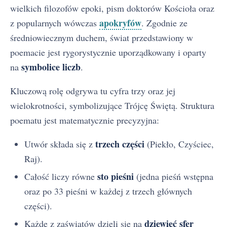
wielkich filozofów epoki, pism doktorów Kościoła oraz
apokryfów
z popularnych wówczas
. Zgodnie ze
średniowiecznym duchem, świat przedstawiony w
poemacie jest rygorystycznie uporządkowany i oparty
symbolice liczb
na
.
Kluczową rolę odgrywa tu cyfra trzy oraz jej
wielokrotności, symbolizujące Trójcę Świętą. Struktura
poematu jest matematycznie precyzyjna:
trzech części
Utwór składa się z
(Piekło, Czyściec,
Raj).
sto pieśni
Całość liczy równe
(jedna pieśń wstępna
oraz po 33 pieśni w każdej z trzech głównych
części).
dziewięć sfer
Każde z zaświatów dzieli się na