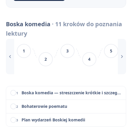
Czas i miejsce akcji Boskiej komedii
6
Boska komedia
· 11 kroków do poznania
Narracja, język i styl Boskiej komedii (alegoria, tercyna)
7
lektury
Boska komedia – motywy
8
1
3
5
Boska komedia – konteksty
9
2
4
cytaty - Boska komedia
10
Słowniczek pojęć do Boskiej komedii (sceny dantejskie, alegoria, contrapasso)
11
Boska komedia — streszczenie krótkie i szczegółowe
1
Bohaterowie poematu
2
Plan wydarzeń Boskiej komedii
3