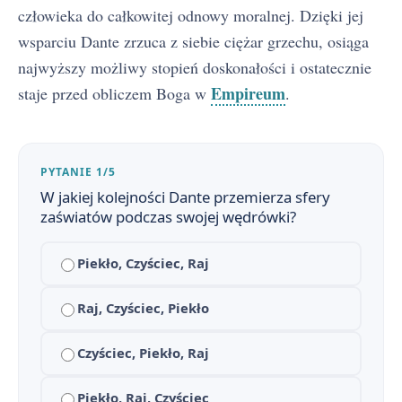
człowieka do całkowitej odnowy moralnej. Dzięki jej
wsparciu Dante zrzuca z siebie ciężar grzechu, osiąga
najwyższy możliwy stopień doskonałości i ostatecznie
Empireum
staje przed obliczem Boga w
.
PYTANIE 1/5
W jakiej kolejności Dante przemierza sfery
zaświatów podczas swojej wędrówki?
Boska komedia — streszczenie krótkie i szczegółowe
1
Piekło, Czyściec, Raj
Bohaterowie poematu
2
Raj, Czyściec, Piekło
Plan wydarzeń Boskiej komedii
3
Czyściec, Piekło, Raj
Geneza Boskiej komedii
4
Piekło, Raj, Czyściec