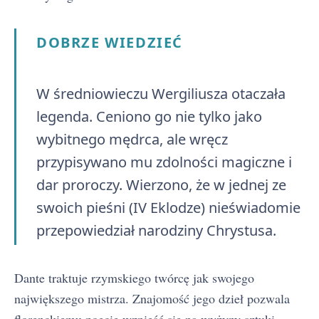
DOBRZE WIEDZIEĆ
W średniowieczu Wergiliusza otaczała
legenda. Ceniono go nie tylko jako
wybitnego mędrca, ale wręcz
przypisywano mu zdolności magiczne i
dar proroczy. Wierzono, że w jednej ze
swoich pieśni (IV Eklodze) nieświadomie
przepowiedział narodziny Chrystusa.
Dante traktuje rzymskiego twórcę jak swojego
największego mistrza. Znajomość jego dzieł pozwala
florenckiemu poecie wznieść się na wyżyny sztuki