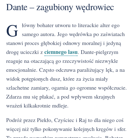
Dante – zagubiony wędrowiec
G
łówny bohater utworu to literackie alter ego
samego autora. Jego wędrówka po zaświatach
stanowi proces głębokiej odnowy moralnej i jedyną
ciemnego lasu
drogę ucieczki z
. Dante-pielgrzym
reaguje na otaczającą go rzeczywistość niezwykle
emocjonalnie. Często odczuwa paraliżujący lęk, a na
widok potępionych dusz, które za życia miały
szlachetne zamiary, ogarnia go ogromne współczucie.
Zdarza mu się płakać, a pod wpływem skrajnych
wrażeń kilkakrotnie mdleje.
Podróż przez Piekło, Czyściec i Raj to dla niego coś
więcej niż tylko pokonywanie kolejnych kręgów i sfer.
To przede wszystkim wewnętrzna ewolucja. Bohater