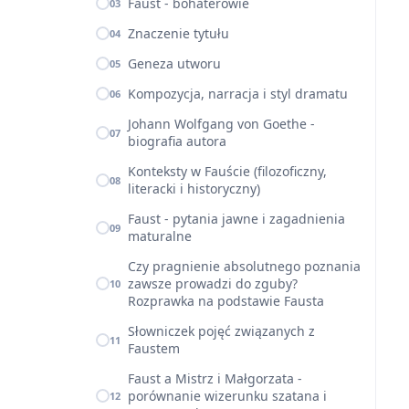
Faust - bohaterowie
03
Znaczenie tytułu
04
Geneza utworu
05
Kompozycja, narracja i styl dramatu
06
Johann Wolfgang von Goethe -
07
biografia autora
Konteksty w Fauście (filozoficzny,
08
literacki i historyczny)
Faust - pytania jawne i zagadnienia
09
maturalne
Czy pragnienie absolutnego poznania
zawsze prowadzi do zguby?
10
Rozprawka na podstawie Fausta
Słowniczek pojęć związanych z
11
Faustem
Faust a Mistrz i Małgorzata -
porównanie wizerunku szatana i
12