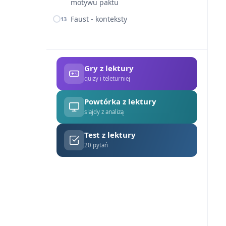
motywu paktu
Faust - konteksty
13
Gry z lektury
quizy i teleturniej
Powtórka z lektury
slajdy z analizą
Test z lektury
20 pytań