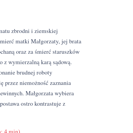
matu zbrodni i ziemskiej
mierć matki Małgorzaty, jej brata
ochaną oraz za śmierć staruszków
go z wymierzalną karą sądową.
onanie brudnej roboty
się przez niemożność zaznania
niewinnych. Małgorzata wybiera
 postawa ostro kontrastuje z
: 4 min)