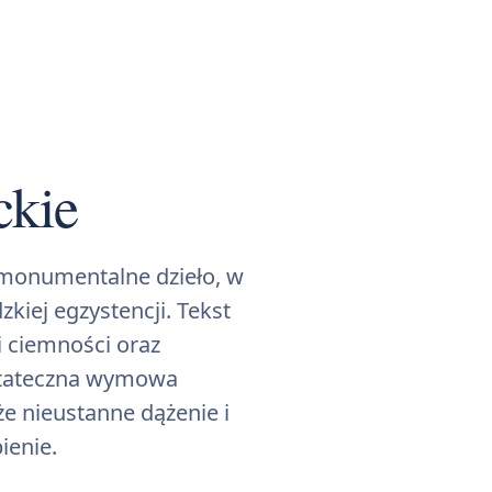
ckie
monumentalne dzieło, w
zkiej egzystencji. Tekst
i ciemności oraz
Ostateczna wymowa
że nieustanne dążenie i
ienie.