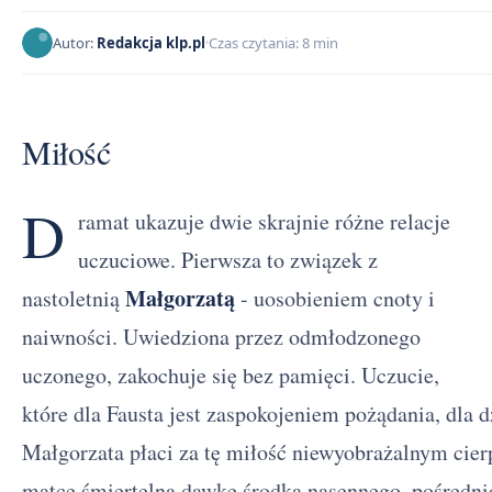
Autor:
Redakcja klp.pl
Czas czytania: 8 min
Miłość
D
ramat ukazuje dwie skrajnie różne relacje
uczuciowe. Pierwsza to związek z
Małgorzatą
nastoletnią
- uosobieniem cnoty i
naiwności. Uwiedziona przez odmłodzonego
uczonego, zakochuje się bez pamięci. Uczucie,
które dla Fausta jest zaspokojeniem pożądania, dla 
Małgorzata płaci za tę miłość niewyobrażalnym cie
matce śmiertelną dawkę środka nasennego, pośrednio