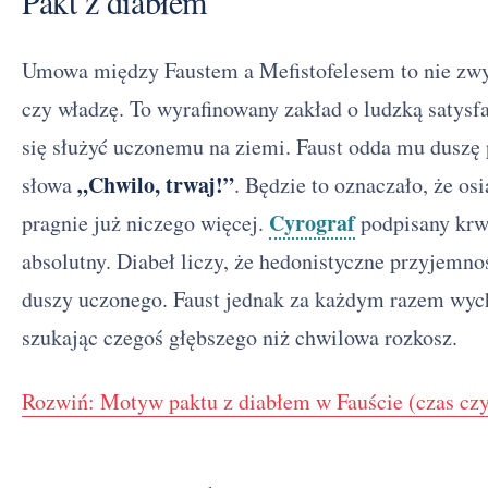
Pakt z diabłem
Umowa między Faustem a Mefistofelesem to nie zwy
czy władzę. To wyrafinowany zakład o ludzką satysf
się służyć uczonemu na ziemi. Faust odda mu dusz
„Chwilo, trwaj!”
słowa
. Będzie to oznaczało, że osi
Cyrograf
pragnie już niczego więcej.
podpisany krw
absolutny. Diabeł liczy, że hedonistyczne przyjemn
duszy uczonego. Faust jednak za każdym razem wyc
szukając czegoś głębszego niż chwilowa rozkosz.
Rozwiń: Motyw paktu z diabłem w Fauście (czas czy