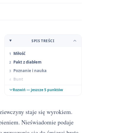
SPIS TREŚCI
Miłość
Pakt z diabłem
Poznanie i nauka
Bunt
Wędrówka
Rozwiń — jeszcze 5 punktów
Wina i kara
Bóg i diabeł
dziewczyny staje się wyrokiem.
Zbawienie
rpieniem. Nieświadomie podaje
Rola sztuki i artysty
 przyczynia się do śmierci brata