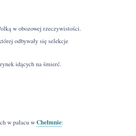
 Polką w obozowej rzeczywistości.
której odbywały się selekcje
ynek idących na śmierć.
Chełmnie
ch w pałacu w
: