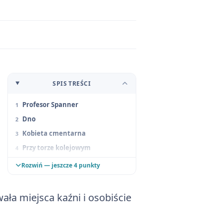
SPIS TREŚCI
Profesor Spanner
Dno
Kobieta cmentarna
Przy torze kolejowym
Dwojra Zielona
Rozwiń — jeszcze 4 punkty
Wiza
Człowiek jest mocny
ała miejsca kaźni i osobiście
Dorośli i dzieci w Oświęcimiu