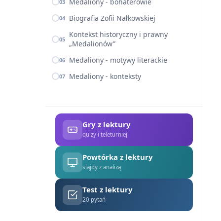
Medaliony - bohaterowie
03
Biografia Zofii Nałkowskiej
04
Kontekst historyczny i prawny
05
„Medalionów”
Medaliony - motywy literackie
06
Medaliony - konteksty
07
Gry z lektury
quizy i teleturniej
Powtórka z lektury
slajdy z analizą
Test z lektury
20 pytań