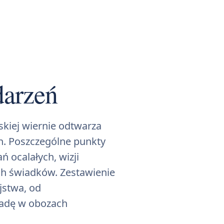
darzeń
kiej wiernie odtwarza
h. Poszczególne punkty
ń ocalałych, wizji
ych świadków. Zestawienie
jstwa, od
adę w obozach