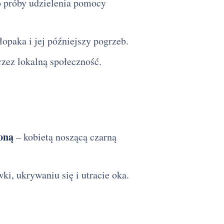
o próby udzielenia pomocy
łopaka i jej późniejszy pogrzeb.
zez lokalną społeczność.
oną
– kobietą noszącą czarną
i, ukrywaniu się i utracie oka.