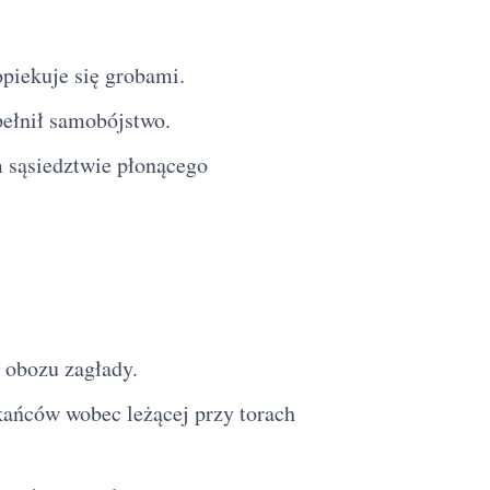
piekuje się grobami.
pełnił samobójstwo.
m sąsiedztwie płonącego
o obozu zagłady.
kańców wobec leżącej przy torach