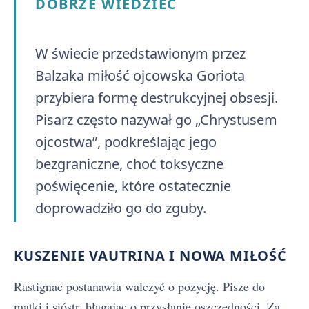
DOBRZE WIEDZIEĆ
W świecie przedstawionym przez
Balzaka miłość ojcowska Goriota
przybiera formę destrukcyjnej obsesji.
Pisarz często nazywał go „Chrystusem
ojcostwa”, podkreślając jego
bezgraniczne, choć toksyczne
poświęcenie, które ostatecznie
doprowadziło go do zguby.
KUSZENIE VAUTRINA I NOWA MIŁOŚĆ
Rastignac postanawia walczyć o pozycję. Pisze do
matki i sióstr, błagając o przysłanie oszczędności. Za