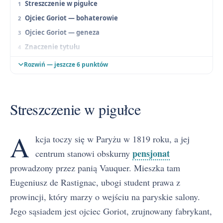
Streszczenie w pigułce
Ojciec Goriot — bohaterowie
Ojciec Goriot — geneza
Znaczenie tytułu
Ojciec Goriot — problematyka
Rozwiń — jeszcze 6 punktów
Ojciec Goriot — konteksty interpretacyjne
Ojciec Goriot — kompozycja, narracja i język
Streszczenie w pigułce
Ojciec Goriot — jak wykorzystać na maturze
Streszczenie szczegółowe
A
Ojciec Goriot — najczęściej zadawane pytania
kcja toczy się w Paryżu w 1819 roku, a jej
pensjonat
centrum stanowi obskurny
prowadzony przez panią Vauquer. Mieszka tam
Eugeniusz de Rastignac, ubogi student prawa z
prowincji, który marzy o wejściu na paryskie salony.
Jego sąsiadem jest ojciec Goriot, zrujnowany fabrykant,