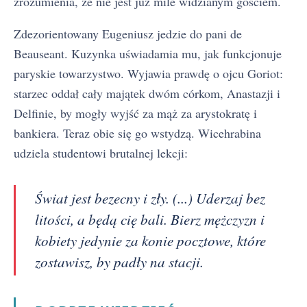
zrozumienia, że nie jest już mile widzianym gościem.
Zdezorientowany Eugeniusz jedzie do pani de
Beauseant. Kuzynka uświadamia mu, jak funkcjonuje
paryskie towarzystwo. Wyjawia prawdę o ojcu Goriot:
starzec oddał cały majątek dwóm córkom, Anastazji i
Delfinie, by mogły wyjść za mąż za arystokratę i
bankiera. Teraz obie się go wstydzą. Wicehrabina
udziela studentowi brutalnej lekcji:
Świat jest bezecny i zły. (...) Uderzaj bez
litości, a będą cię bali. Bierz mężczyzn i
kobiety jedynie za konie pocztowe, które
zostawisz, by padły na stacji.