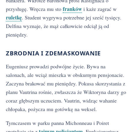
bankiera. Wkrótce baronowa prosi Rastignaca o
franków
przysługę. Wręcza mu sto
i każe zagrać w
ruletkę
. Student wygrywa potrzebne jej sześć tysięcy.
Delfina wyznaje, że mąż całkowicie odciął ją od
pieniędzy.
ZBRODNIA I ZDEMASKOWANIE
Eugeniusz prowadzi podwójne życie. Bywa na
salonach, ale wciąż mieszka w obskurnym pensjonacie.
Zaczyna brakować mu pieniędzy. Pokusa skorzystania z
planu Vautrina rośnie, zwłaszcza że Wiktoryna darzy go
coraz głębszym uczuciem. Vautrin, widząc wahanie
chłopaka, pożycza mu gotówkę na weksel.
Tymczasem w parku panna Michonneau i Poiret
tajnym policjantem
spotykają się z
. Funkcjonariusz