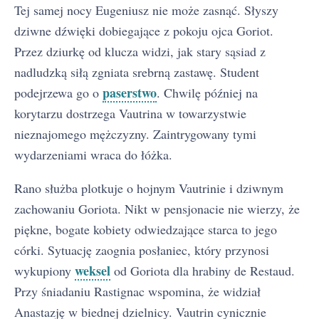
Tej samej nocy Eugeniusz nie może zasnąć. Słyszy
dziwne dźwięki dobiegające z pokoju ojca Goriot.
Przez dziurkę od klucza widzi, jak stary sąsiad z
nadludzką siłą zgniata srebrną zastawę. Student
paserstwo
podejrzewa go o
. Chwilę później na
korytarzu dostrzega Vautrina w towarzystwie
nieznajomego mężczyzny. Zaintrygowany tymi
wydarzeniami wraca do łóżka.
Rano służba plotkuje o hojnym Vautrinie i dziwnym
zachowaniu Goriota. Nikt w pensjonacie nie wierzy, że
piękne, bogate kobiety odwiedzające starca to jego
córki. Sytuację zaognia posłaniec, który przynosi
weksel
wykupiony
od Goriota dla hrabiny de Restaud.
Przy śniadaniu Rastignac wspomina, że widział
Anastazję w biednej dzielnicy. Vautrin cynicznie