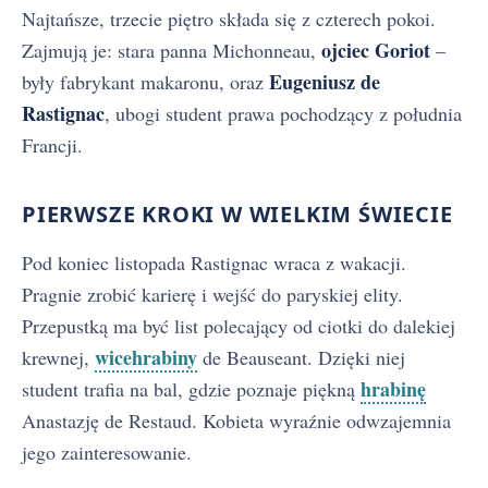
Najtańsze, trzecie piętro składa się z czterech pokoi.
ojciec Goriot
Zajmują je: stara panna Michonneau,
–
Eugeniusz de
były fabrykant makaronu, oraz
Rastignac
, ubogi student prawa pochodzący z południa
Francji.
PIERWSZE KROKI W WIELKIM ŚWIECIE
Pod koniec listopada Rastignac wraca z wakacji.
Pragnie zrobić karierę i wejść do paryskiej elity.
Przepustką ma być list polecający od ciotki do dalekiej
wicehrabiny
krewnej,
de Beauseant. Dzięki niej
hrabinę
student trafia na bal, gdzie poznaje piękną
Anastazję de Restaud. Kobieta wyraźnie odwzajemnia
jego zainteresowanie.