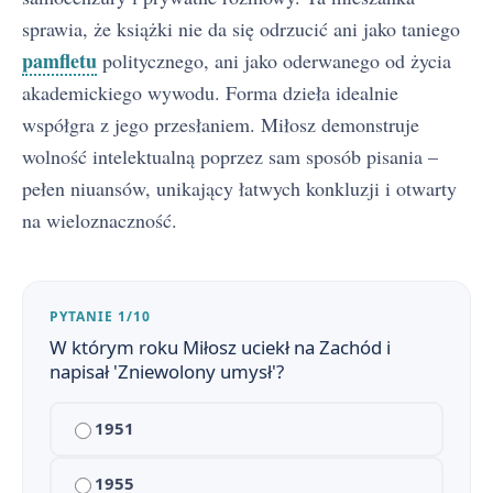
Zniewolony umysł - bohaterowie
3
sprawia, że książki nie da się odrzucić ani jako taniego
pamfletu
politycznego, ani jako oderwanego od życia
Czesław Miłosz – biografia i doświadczenia emigracyjne
4
akademickiego wywodu. Forma dzieła idealnie
Kontekst historyczny i filozoficzny utworu
5
współgra z jego przesłaniem. Miłosz demonstruje
wolność intelektualną poprzez sam sposób pisania –
Problematyka »Zniewolonego umysłu«
6
pełen niuansów, unikający łatwych konkluzji i otwarty
Czas i przestrzeń w »Zniewolonym umyśle«
7
na wieloznaczność.
Narracja i styl »Zniewolonego umysłu«
8
Słowniczek pojęć: Murti-Bing, Ketman, Nowa Wiara, Centrum
PYTANIE 1/10
9
W którym roku Miłosz uciekł na Zachód i
Najważniejsze cytaty z »Zniewolonego umysłu«
10
napisał 'Zniewolony umysł'?
Porównanie »Zniewolonego umysłu« z »Innym światem« i »Rokiem 1984«
11
1951
Czy intelektualista jest bezradny wobec machiny totalitarnej? Rozprawka
12
1955