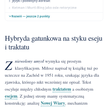
Język i podwójny adresat
Ketman i Murti-Bing jako osie retoryczne
Portrety pisarzy pod maską greckich liter
Rozwiń — jeszcze 2 punkty
Połączenie dedukcji i świadectwa
Hybryda gatunkowa na styku eseju
i traktatu
Z
niewolony umysł
wymyka się prostym
klasyfikacjom. Miłosz napisał tę książkę tuż po
ucieczce na Zachód w 1951 roku, szukając języka dla
zjawiska, którego nikt wcześniej nie opisał. Tekst
traktatem
oscyluje między chłodnym
a osobistym
esejem
. Z jednej strony mamy systematyczną
Nowej Wiary
konstrukcję: analizę
, mechanizm