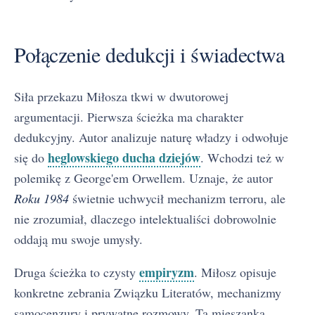
Połączenie dedukcji i świadectwa
Siła przekazu Miłosza tkwi w dwutorowej
argumentacji. Pierwsza ścieżka ma charakter
dedukcyjny. Autor analizuje naturę władzy i odwołuje
heglowskiego ducha dziejów
się do
. Wchodzi też w
polemikę z George'em Orwellem. Uznaje, że autor
Roku 1984
świetnie uchwycił mechanizm terroru, ale
nie zrozumiał, dlaczego intelektualiści dobrowolnie
oddają mu swoje umysły.
Zniewolony umysł - streszczenie krótkie i szczegółowe
1
empiryzm
Druga ścieżka to czysty
. Miłosz opisuje
Plan wydarzeń i struktura traktatu
konkretne zebrania Związku Literatów, mechanizmy
2
samocenzury i prywatne rozmowy. Ta mieszanka