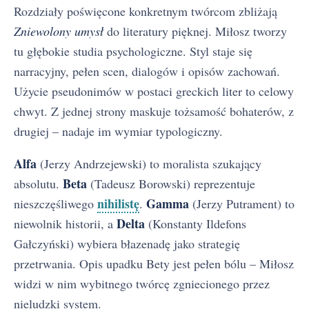
Rozdziały poświęcone konkretnym twórcom zbliżają
Zniewolony umysł
do literatury pięknej. Miłosz tworzy
tu głębokie studia psychologiczne. Styl staje się
narracyjny, pełen scen, dialogów i opisów zachowań.
Użycie pseudonimów w postaci greckich liter to celowy
chwyt. Z jednej strony maskuje tożsamość bohaterów, z
drugiej – nadaje im wymiar typologiczny.
Alfa
(Jerzy Andrzejewski) to moralista szukający
Beta
absolutu.
(Tadeusz Borowski) reprezentuje
nihilistę
Gamma
nieszczęśliwego
.
(Jerzy Putrament) to
Delta
niewolnik historii, a
(Konstanty Ildefons
Gałczyński) wybiera błazenadę jako strategię
przetrwania. Opis upadku Bety jest pełen bólu – Miłosz
widzi w nim wybitnego twórcę zgniecionego przez
nieludzki system.