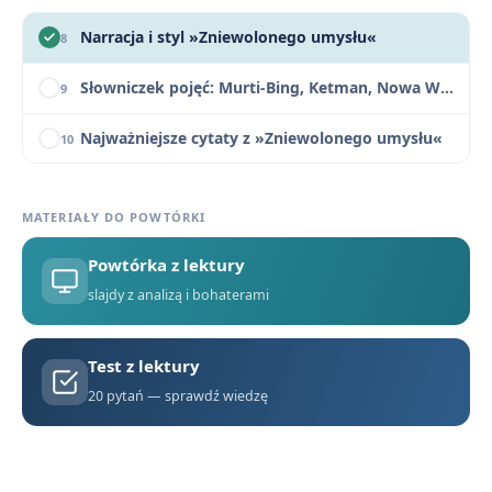
Narracja i styl »Zniewolonego umysłu«
8
Słowniczek pojęć: Murti-Bing, Ketman, Nowa Wiara, Centrum
9
Najważniejsze cytaty z »Zniewolonego umysłu«
10
Porównanie »Zniewolonego umysłu« z »Innym światem« i »Rokiem 1984«
11
MATERIAŁY DO POWTÓRKI
Czy intelektualista jest bezradny wobec machiny totalitarnej? Rozprawka
12
Powtórka z lektury
Pytania maturalne z »Zniewolonego umysłu«
13
slajdy z analizą i bohaterami
Zniewolony umysł - motywy literackie
14
Test z lektury
Zniewolony umysł - konteksty
15
20 pytań — sprawdź wiedzę
Zniewolony umysł - streszczenie krótkie i szczegółowe
1
Plan wydarzeń i struktura traktatu