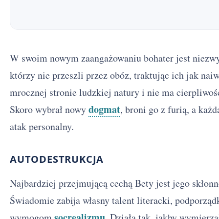
W swoim nowym zaangażowaniu bohater jest niezwykle agresywny. Atakuje literatów,
którzy nie przeszli przez obóz, traktując ich jak na
mrocznej stronie ludzkiej natury i nie ma cierpliwo
dogmat
Skoro wybrał nowy
, broni go z furią, a każ
atak personalny.
AUTODESTRUKCJA
Najbardziej przejmującą cechą Bety jest jego skłonn
Świadomie zabija własny talent literacki, podporz
socrealizmu
wymogom
. Działa tak, jakby wymierzał