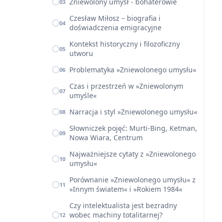
Zniewolony umysł - bohaterowie
03
Czesław Miłosz – biografia i
04
doświadczenia emigracyjne
Kontekst historyczny i filozoficzny
05
utworu
Problematyka »Zniewolonego umysłu«
06
Czas i przestrzeń w »Zniewolonym
07
umyśle«
Narracja i styl »Zniewolonego umysłu«
08
Słowniczek pojęć: Murti-Bing, Ketman,
09
Nowa Wiara, Centrum
Najważniejsze cytaty z »Zniewolonego
10
umysłu«
Porównanie »Zniewolonego umysłu« z
11
»Innym światem« i »Rokiem 1984«
Czy intelektualista jest bezradny
wobec machiny totalitarnej?
12