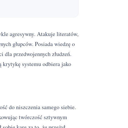
iwnych głupców. Posiada wiedzę o
ści dla przedwojennych złudzeń.
dą krytykę systemu odbiera jako
ość do niszczenia samego siebie.
ądkowując twórczość sztywnym
 sobie karę za to, że przeżył