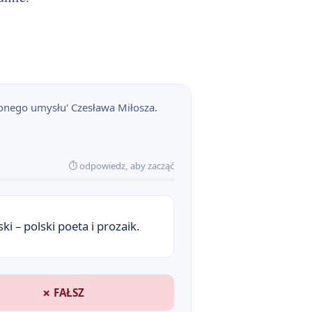
lonego umysłu' Czesława Miłosza.
⏱ odpowiedz, aby zacząć
 – polski poeta i prozaik.
✗ FAŁSZ