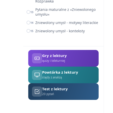
Rozprawka
Pytania maturalne z »Zniewolonego
13
umysłu«
Zniewolony umysł - motywy literackie
14
Zniewolony umysł - konteksty
15
Gry z lektury
quizy i teleturniej
Powtórka z lektury
slajdy z analizą
Test z lektury
20 pytań