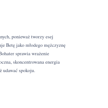
znych, ponieważ tworzy esej
suje Betę jako młodego mężczyznę
 Bohater sprawia wrażenie
oczna, skoncentrowana energia
już udawać spokoju.