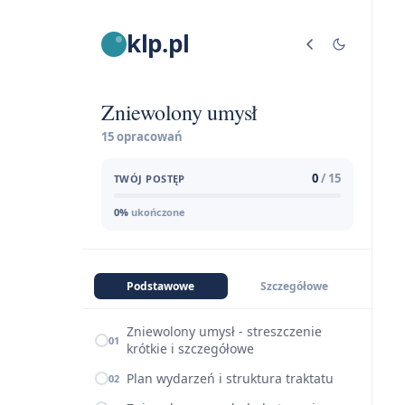
klp.pl
Zniewolony umysł
15 opracowań
0
/ 15
TWÓJ POSTĘP
0%
ukończone
Podstawowe
Szczegółowe
Zniewolony umysł - streszczenie
01
krótkie i szczegółowe
Plan wydarzeń i struktura traktatu
02