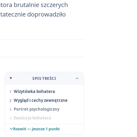
tora brutalnie szczerych
statecznie doprowadziło
SPIS TREŚCI
Wizytówka bohatera
Wygląd i cechy zewnętrzne
Portret psychologiczny
Ewolucja bohatera
Ocena postaci
Rozwiń — jeszcze 1 punkt