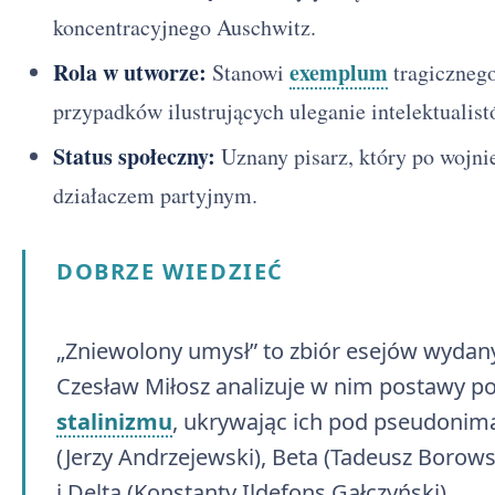
koncentracyjnego Auschwitz.
Rola w utworze:
exemplum
Stanowi
tragicznego
przypadków ilustrujących uleganie intelektual
Status społeczny:
Uznany pisarz, który po wojnie 
działaczem partyjnym.
DOBRZE WIEDZIEĆ
„Zniewolony umysł” to zbiór esejów wydan
Czesław Miłosz analizuje w nim postawy po
stalinizmu
, ukrywając ich pod pseudonima
(Jerzy Andrzejewski), Beta (Tadeusz Borow
i Delta (Konstanty Ildefons Gałczyński).