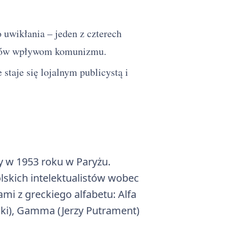
 uwikłania – jeden z czterech
istów wpływom komunizmu.
staje się lojalnym publicystą i
y w 1953 roku w Paryżu.
lskich intelektualistów wobec
mi z greckiego alfabetu: Alfa
ski), Gamma (Jerzy Putrament)