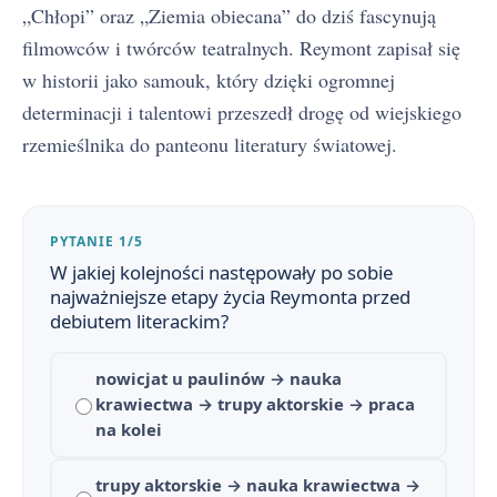
„Chłopi” oraz „Ziemia obiecana” do dziś fascynują
filmowców i twórców teatralnych. Reymont zapisał się
w historii jako samouk, który dzięki ogromnej
determinacji i talentowi przeszedł drogę od wiejskiego
rzemieślnika do panteonu literatury światowej.
PYTANIE 1/5
W jakiej kolejności następowały po sobie
najważniejsze etapy życia Reymonta przed
debiutem literackim?
nowicjat u paulinów → nauka
krawiectwa → trupy aktorskie → praca
Chłopi - streszczenie krótkie i szczegółowe
1
na kolei
Chłopi - bohaterowie
2
trupy aktorskie → nauka krawiectwa →