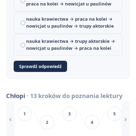
Plan wydarzeń - Chłopi
praca na kolei → nowicjat u paulinów
3
Chłopi - znaczenie tytułu utworu
4
nauka krawiectwa → praca na kolei →
nowicjat u paulinów → trupy aktorskie
Rola pracy w życiu mieszkańców Lipiec
5
nauka krawiectwa → trupy aktorskie →
Chłopi - geneza utworu
6
nowicjat u paulinów → praca na kolei
Rola przyrody i sposób jej ukazania w
7
Sprawdź odpowiedź
Chłopi - czas i miejsce akcji
8
Kontekst historyczny i społeczny w "Chłopach"
9
Chłopi
· 13 kroków do poznania lektury
Kluczowe cytaty z "Chłopów" z omówieniem
10
1
3
5
Pytania maturalne z "Chłopów"
11
2
4
Motywy literackie w „Chłopach”
12