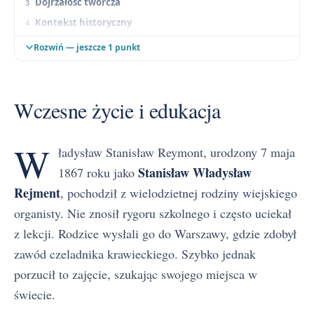
Dojrzałość twórcza
Kontekst historyczny
Spuścizna i znaczenie
Rozwiń — jeszcze 1 punkt
Wczesne życie i edukacja
W
ładysław Stanisław Reymont, urodzony 7 maja
Stanisław Władysław
1867 roku jako
Rejment
, pochodził z wielodzietnej rodziny wiejskiego
organisty. Nie znosił rygoru szkolnego i często uciekał
z lekcji. Rodzice wysłali go do Warszawy, gdzie zdobył
zawód czeladnika krawieckiego. Szybko jednak
porzucił to zajęcie, szukając swojego miejsca w
świecie.