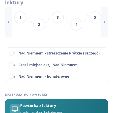
lektury
Najważniejsze cytaty z „Nad Niemnem” z omówieniem
11
1
3
5
Słowniczek pojęć do „Nad Niemnem”
12
2
4
Nad Niemnem - motywy literackie
13
Nad Niemnem - konteksty
14
Nad Niemnem - streszczenie krótkie i szczegółowe
1
Czas i miejsce akcji Nad Niemnem
2
Nad Niemnem - bohaterowie
3
Plan wydarzeń „Nad Niemnem”
4
MATERIAŁY DO POWTÓRKI
Znaczenie tytułu „Nad Niemnem”
5
Powtórka z lektury
Geneza „Nad Niemnem”
6
slajdy z analizą i bohaterami