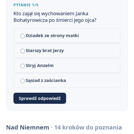
Nad Niemnem - streszczenie krótkie i szczegółowe
PYTANIE 1/5
1
Kto zajął się wychowaniem Janka
Czas i miejsce akcji Nad Niemnem
2
Bohatyrowicza po śmierci jego ojca?
Nad Niemnem - bohaterowie
3
Dziadek ze strony matki
Plan wydarzeń „Nad Niemnem”
4
Starszy brat Jerzy
Znaczenie tytułu „Nad Niemnem”
5
Stryj Anzelm
Geneza „Nad Niemnem”
6
Sąsiad z zaścianka
Narracja i język w „Nad Niemnem”
7
Sprawdź odpowiedź
Kompozycja „Nad Niemnem”
8
„Nad Niemnem” a „Pan Tadeusz”
9
Nad Niemnem
· 14 kroków do poznania
Pytania jawne na maturę ustną z „Nad Niemnem”
10