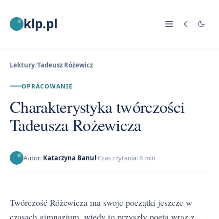
klp.pl
Lektury
/
Tadeusz Różewicz
OPRACOWANIE
Charakterystyka twórczości
Tadeusza Rożewicza
Autor:
Katarzyna Banul
Czas czytania: 8 min
Twórczość Różewicza ma swoje początki jeszcze w
czasach gimnazjum, wtedy to przyszły poeta wraz z