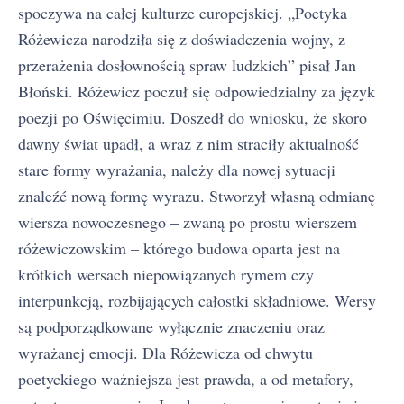
spoczywa na całej kulturze europejskiej. „Poetyka
Różewicza narodziła się z doświadczenia wojny, z
przerażenia dosłownością spraw ludzkich” pisał Jan
Błoński. Różewicz poczuł się odpowiedzialny za język
poezji po Oświęcimiu. Doszedł do wniosku, że skoro
dawny świat upadł, a wraz z nim straciły aktualność
stare formy wyrażania, należy dla nowej sytuacji
znaleźć nową formę wyrazu. Stworzył własną odmianę
wiersza nowoczesnego – zwaną po prostu wierszem
różewiczowskim – którego budowa oparta jest na
krótkich wersach niepowiązanych rymem czy
interpunkcją, rozbijających całostki składniowe. Wersy
są podporządkowane wyłącznie znaczeniu oraz
wyrażanej emocji. Dla Różewicza od chwytu
poetyckiego ważniejsza jest prawda, a od metafory,