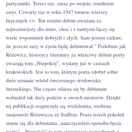
partyzantki. Trzeci raz, zaraz po wojnie, tomikiem
satyr. Czwarty raz w roku 1947 tomem wierszy
lirycznych <
>. Ten ostatni debiut uważam za
najważniejszy dla mnie, choć i z tamtymi łączy się
wiele wspomnień dobrych i złych. Sam jestem ciekaw,
ile jeszcze razy w życiu będę debiutował.” Podobnie jak
Różewicz, historycy literatury za właściwy debiut poety
uważają tom „Niepokój”, wydany już w czasach
krakowskich. Jest to tom, którym poeta zdobył sobie
duże uznanie wśród ówczesnego środowiska
literackiego. Nie często zdarza się by debiutant
wzbudził tak duży podziw u swoich mistrzów. Dzięki
tej publikacji rozpoczęła się wieloletnia, osobista
znajomość Różewicza ze Staffem. Poeta trzech pokoleń
stanie się dla debiutanta „nauczycielem sposobu bycia
poetą”. „Niepokój” to tom stanowiący rozrachunek z