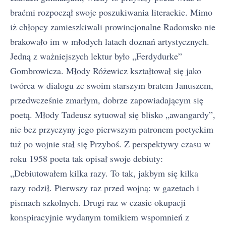
braćmi rozpoczął swoje poszukiwania literackie. Mimo
iż chłopcy zamieszkiwali prowincjonalne Radomsko nie
brakowało im w młodych latach doznań artystycznych.
Jedną z ważniejszych lektur było „Ferdydurke”
Gombrowicza. Młody Różewicz kształtował się jako
twórca w dialogu ze swoim starszym bratem Januszem,
przedwcześnie zmarłym, dobrze zapowiadającym się
poetą. Młody Tadeusz sytuował się blisko „awangardy”,
nie bez przyczyny jego pierwszym patronem poetyckim
tuż po wojnie stał się Przyboś. Z perspektywy czasu w
roku 1958 poeta tak opisał swoje debiuty:
„Debiutowałem kilka razy. To tak, jakbym się kilka
razy rodził. Pierwszy raz przed wojną: w gazetach i
pismach szkolnych. Drugi raz w czasie okupacji
konspiracyjnie wydanym tomikiem wspomnień z