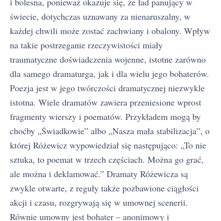
i bolesna, ponieważ okazuje się, że ład panujący w
świecie, dotychczas uznawany za nienaruszalny, w
każdej chwili może zostać zachwiany i obalony. Wpływ
na takie postrzeganie rzeczywistości miały
traumatyczne doświadczenia wojenne, istotne zarówno
dla samego dramaturga, jak i dla wielu jego bohaterów.
Poezja jest w jego twórczości dramatycznej niezwykle
istotna. Wiele dramatów zawiera przeniesione wprost
fragmenty wierszy i poematów. Przykładem mogą by
choćby „Świadkowie” albo „Nasza mała stabilizacja”, o
której Różewicz wypowiedział się następująco: „To nie
sztuka, to poemat w trzech częściach. Można go grać,
ale można i deklamować.” Dramaty Różewicza są
zwykle otwarte, z reguły także pozbawione ciągłości
akcji i czasu, rozgrywają się w umownej scenerii.
Równie umowny jest bohater – anonimowy i