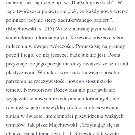
materię, tak się dzieje np. w „Białych groszkach”. W
jego twórczości pojawia się „lek, że każdy nowy wiersz
pomnaża jedynie sterty zadrukowanego papieru”.
(Majchrowski, s. 215) Wraz z narastającym wokół
śmietnikiem informacyjnym, Różewicz poszerza sferę
milczenia w swojej twórczości. Porusza się na granicy
poezji i tego, co nią jeszcze, bądź już nie jest. Poeta
przyznaje, że jego poezja ma duży związek ze sztukami
plastycznymi. W malarstwie szuka nowego sposobu
patrzenia na rzeczywistość, nowego stosunku do
temetu. Nowatorstwo Różewicza nie przejawia się
wyłącznie w nowych rozwiązaniach formalnych, ale
również w jego niezwykłej zdolności obserwowania
zmian w świecie, umiejętności przewidzenia ważnych
tematów. Jak pisze Majchrowski: „Trzymając się na
uboczu życia literackiego [...], Różewicz faktycznie