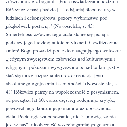
zrównania się z bogami. „Pod doświadczeniu nazizmu
Różewicz z pasją będzie [...] odsłaniał ślepą naturę w
ludziach i dekonspirował pozory wybraństwa pod
jakąkolwiek postacią.” (Nowosielski, s. 43)
Śmiertelność człowieczego ciała stanie się jedną z
podstaw jego ludzkiej autoidentyfikacji. Cywilizacyjna
śmierć Boga prowadzi poetę do następującego wniosku:
„jedynym zwycięstwem człowieka nad kulturowymi i
religijnymi pokusami wywyższenia ponad to kim jest –
stać się może rozpoznanie oraz akceptacja jego
absolutnego ogołocenia i samotności” (Nowosielski, s.
43) Różewicz patrzy na współczesność z pesymizmem,
od początku lat 60. coraz częściej podejmuje krytykę
powszechnego konsumpcjonizmu oraz ubóstwienia
ciała. Poeta ogłasza panowanie „nic”: „mówię, że nic
jest w nas”, nieobecność wszechogarniającego sensu.