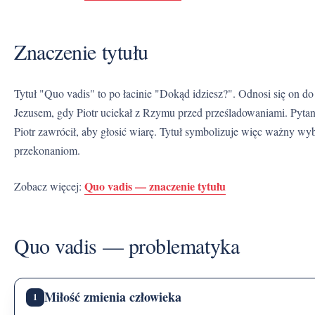
Znaczenie tytułu
Tytuł "Quo vadis" to po łacinie "Dokąd idziesz?". Odnosi się on do legendarnego spotkania świętego Piotra z
Jezusem, gdy Piotr uciekał z Rzymu przed prześladowaniami. Pytan
Piotr zawrócił, aby głosić wiarę. Tytuł symbolizuje więc ważny wy
przekonaniom.
Quo vadis — znaczenie tytułu
Zobacz więcej:
Quo vadis — problematyka
Miłość zmienia człowieka
1