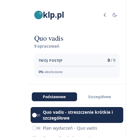
klp.pl
Quo vadis
9 opracowań
0
/ 9
TWÓJ POSTĘP
0%
ukończone
Podstawowe
Szczegółowe
Quo vadis - streszczenie krótkie i
01
szczegółowe
Plan wydarzeń - Quo vadis
02