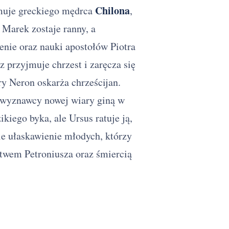
Streszczenie szczegółowe
Chilona
muje greckiego mędrca
,
Quo vadis — najczęściej
 Marek zostaje ranny, a
zadawane pytania
zenie oraz nauki apostołów Piotra
 przyjmuje chrzest i zaręcza się
ry Neron oskarża chrześcijan.
 wyznawcy nowej wiary giną w
kiego byka, ale Ursus ratuje ją,
e ułaskawienie młodych, którzy
stwem Petroniusza oraz śmiercią