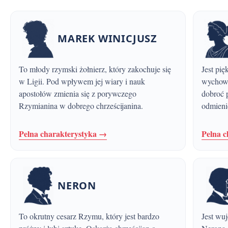
MAREK WINICJUSZ
To młody rzymski żołnierz, który zakochuje się
Jest piękną chrześcijanką z plemienia Ligów,
w Ligii. Pod wpływem jej wiary i nauk
wychowy
apostołów zmienia się z porywczego
dobroć p
Rzymianina w dobrego chrześcijanina.
odmieni
Pelna charakterystyka →
Pelna 
NERON
To okrutny cesarz Rzymu, który jest bardzo
Jest wujem Marka Winicjusza i doradcą cesarza