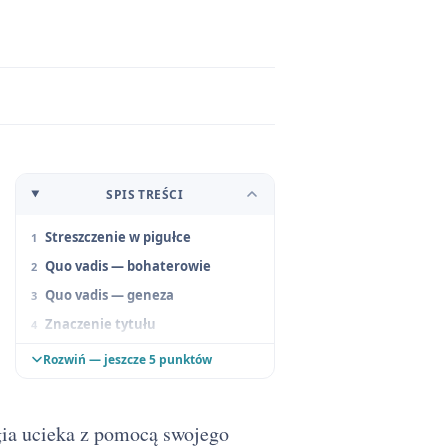
SPIS TREŚCI
Streszczenie w pigułce
Quo vadis — bohaterowie
Quo vadis — geneza
Znaczenie tytułu
Quo vadis — problematyka
Rozwiń — jeszcze 5 punktów
Quo vadis — motywy literackie
Quo vadis — kompozycja,
narracja i język
gia ucieka z pomocą swojego