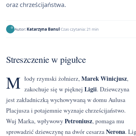
oraz chrześcijaństwa.
Autor:
Katarzyna Banul
Czas czytania: 21 min
Streszczenie w pigułce
M
Marek Winicjusz
łody rzymski żołnierz,
,
Ligii
zakochuje się w pięknej
. Dziewczyna
jest zakładniczką wychowywaną w domu Aulusa
Placjusza i potajemnie wyznaje chrześcijaństwo.
Petroniusz
Wuj Marka, wpływowy
, pomaga mu
Nerona
sprowadzić dziewczynę na dwór cesarza
. Li