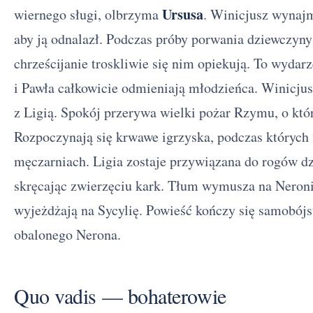
Ursusa
wiernego sługi, olbrzyma
. Winicjusz wynaj
aby ją odnalazł. Podczas próby porwania dziewczyny
chrześcijanie troskliwie się nim opiekują. To wydar
i Pawła całkowicie odmieniają młodzieńca. Winicjusz
z Ligią. Spokój przerywa wielki pożar Rzymu, o któ
Rozpoczynają się krwawe igrzyska, podczas których
męczarniach. Ligia zostaje przywiązana do rogów dzi
skręcając zwierzęciu kark. Tłum wymusza na Neroni
wyjeżdżają na Sycylię. Powieść kończy się samobój
obalonego Nerona.
Quo vadis — bohaterowie