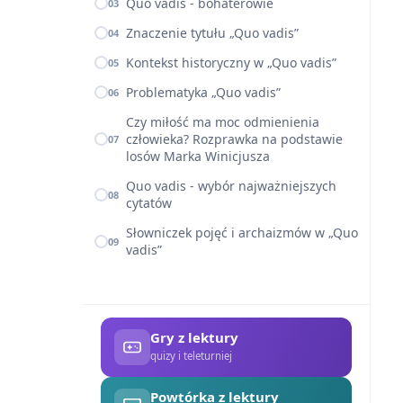
Quo vadis - bohaterowie
03
Znaczenie tytułu „Quo vadis”
04
Kontekst historyczny w „Quo vadis”
05
Problematyka „Quo vadis”
06
Czy miłość ma moc odmienienia
człowieka? Rozprawka na podstawie
07
losów Marka Winicjusza
Quo vadis - wybór najważniejszych
08
cytatów
Słowniczek pojęć i archaizmów w „Quo
09
vadis”
Gry z lektury
quizy i teleturniej
Powtórka z lektury