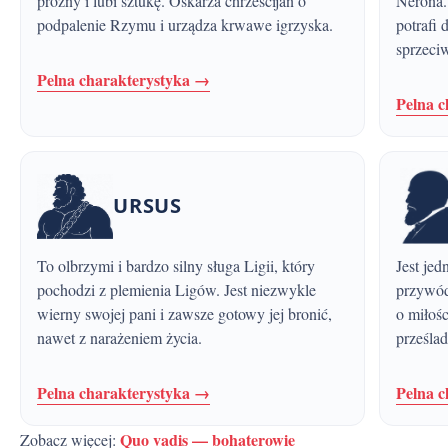
próżny i lubi sztukę. Oskarża chrześcijan o
Nerona.
podpalenie Rzymu i urządza krwawe igrzyska.
potrafi 
sprzeci
Pelna charakterystyka →
Pelna 
URSUS
To olbrzymi i bardzo silny sługa Ligii, który
Jest jednym z najważniejszych uczniów Jezusa i
pochodzi z plemienia Ligów. Jest niezwykle
przywód
wierny swojej pani i zawsze gotowy jej bronić,
o miłośc
nawet z narażeniem życia.
prześla
Pelna charakterystyka →
Pelna 
Quo vadis — bohaterowie
Zobacz więcej: