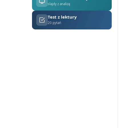
slajdy z analizą
Test z lektury
20 pytań