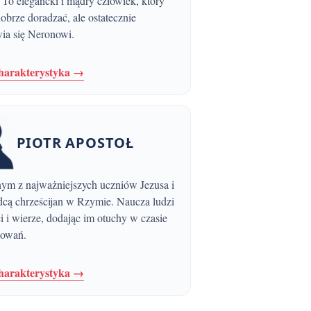
 To elegancki i mądry człowiek, który
dobrze doradzać, ale ostatecznie
wia się Neronowi.
charakterystyka →
PIOTR APOSTOŁ
cą chrześcijan w Rzymie. Naucza ludzi
i i wierze, dodając im otuchy w czasie
dowań.
charakterystyka →