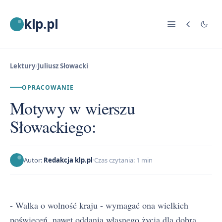
klp.pl
Lektury
/
Juliusz Słowacki
OPRACOWANIE
Motywy w wierszu
Słowackiego:
Autor:
Redakcja klp.pl
Czas czytania: 1 min
- Walka o wolność kraju - wymagać ona wielkich
poświęceń, nawet oddania własnego życia dla dobra