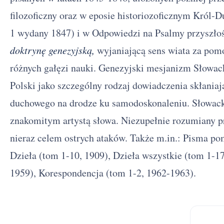
filozoficzny oraz w eposie historiozoficznym Król-
1 wydany 1847) i w Odpowiedzi na Psalmy przyszłoś
doktrynę genezyjską,
wyjaniającą sens wiata za pom
różnych gałęzi nauki. Genezyjski mesjanizm Słowacki
Polski jako szczególny rodzaj dowiadczenia skłania
duchowego na drodze ku samodoskonaleniu. Słowack
znakomitym artystą słowa. Niezupełnie rozumiany pr
nieraz celem ostrych ataków. Także m.in.: Pisma po
Dzieła (tom 1-10, 1909), Dzieła wszystkie (tom 1-17
1959), Korespondencja (tom 1-2, 1962-1963).