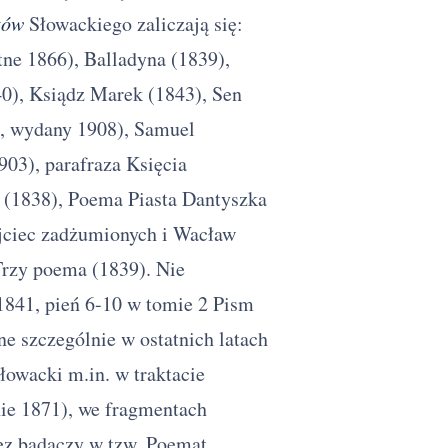
tów
Słowackiego zaliczają się:
ne 1866), Balladyna (1839),
0), Ksiądz Marek (1843), Sen
5, wydany 1908), Samuel
03), parafraza Księcia
 (1838), Poema Piasta Dantyszka
jciec zadżumionych i Wacław
Trzy poema (1839). Nie
1841, pień 6-10 w tomie 2 Pism
e szczególnie w ostatnich latach
owacki m.in. w traktacie
ie 1871), we fragmentach
zez badaczy w tzw. Poemat