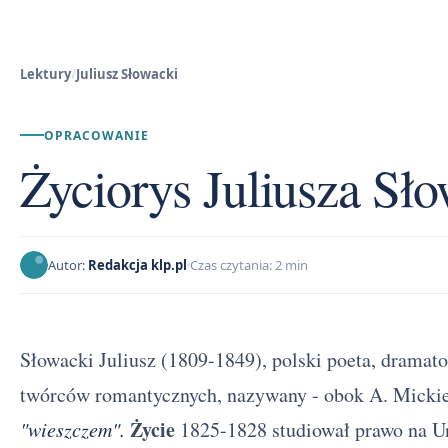
Lektury
/
Juliusz Słowacki
OPRACOWANIE
Życiorys Juliusza Sł
Autor:
Redakcja klp.pl
Czas czytania: 2 min
Słowacki Juliusz (1809-1849), polski poeta, dramato
twórców romantycznych, nazywany - obok A. Mickiew
Życie
"wieszczem".
1825-1828 studiował prawo na U