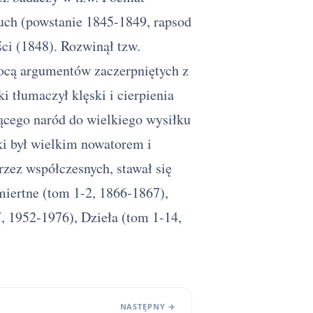
Duch (powstanie 1845-1849, rapsod
ci (1848). Rozwinął tzw.
ocą argumentów zaczerpniętych z
 tłumaczył klęski i cierpienia
jącego naród do wielkiego wysiłku
i był wielkim nowatorem i
zez współczesnych, stawał się
miertne (tom 1-2, 1866-1867),
, 1952-1976), Dzieła (tom 1-14,
NASTĘPNY →