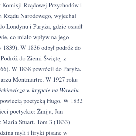
 w Komisji Rządowej Przychodów i
m Rządu Narodowego, wyjechał
do Londynu i Paryża, gdzie osiadł
ie, co miało wpływ na jego
y 1839). W 1836 odbył podróż do
(Podróż do Ziemi Świętej z
66). W 1838 powrócił do Paryża.
ntarzu Montmartre. W 1927 roku
ckiewicza w krypcie na Wawelu.
powiecią poetycką Hugo. W 1832
ieci poetyckie: Żmija, Jan
 Maria Stuart. Tom 3 (1833)
zina myli i liryki pisane w