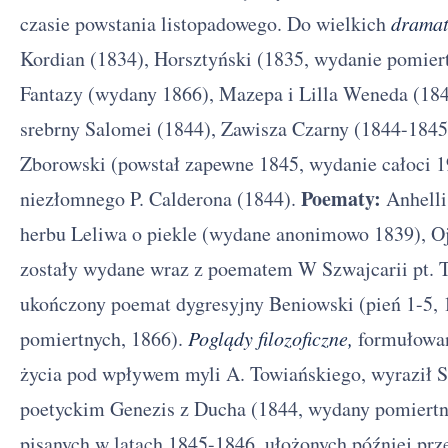
czasie powstania listopadowego. Do wielkich
drama
Kordian (1834), Horsztyński (1835, wydanie pomiert
Fantazy (wydany 1866), Mazepa i Lilla Weneda (184
srebrny Salomei (1844), Zawisza Czarny (1844-184
Zborowski (powstał zapewne 1845, wydanie całoci 19
Poematy:
niezłomnego P. Calderona (1844).
Anhelli
herbu Leliwa o piekle (wydane anonimowo 1839), O
zostały wydane wraz z poematem W Szwajcarii pt. 
ukończony poemat dygresyjny Beniowski (pień 1-5, 
pomiertnych, 1866).
Poglądy filozoficzne,
formułowan
życia pod wpływem myli A. Towiańskiego, wyraził Sł
poetyckim Genezis z Ducha (1844, wydany pomiertn
pisanych w latach 1845-1846, ułożonych później pr