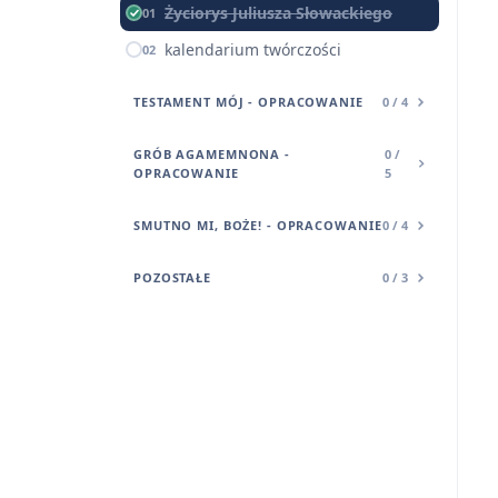
Życiorys Juliusza Słowackiego
01
kalendarium twórczości
02
TESTAMENT MÓJ - OPRACOWANIE
0 / 4
GRÓB AGAMEMNONA -
0 /
OPRACOWANIE
5
SMUTNO MI, BOŻE! - OPRACOWANIE
0 / 4
POZOSTAŁE
0 / 3