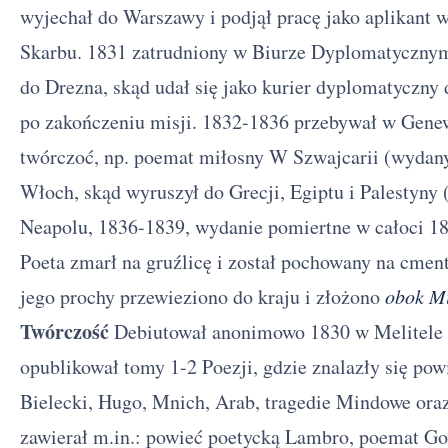
wyjechał do Warszawy i podjął pracę jako aplikant
Skarbu. 1831 zatrudniony w Biurze Dyplomatyczny
do Drezna, skąd udał się jako kurier dyplomatyczny 
po zakończeniu misji. 1832-1836 przebywał w Genew
twórczoć, np. poemat miłosny W Szwajcarii (wydan
Włoch, skąd wyruszył do Grecji, Egiptu i Palestyny 
Neapolu, 1836-1839, wydanie pomiertne w całoci 18
Poeta zmarł na gruźlicę i został pochowany na cme
jego prochy przewieziono do kraju i złożono
obok Mi
Twórczość
Debiutował anonimowo 1830 w Melitele 
opublikował tomy 1-2 Poezji, gdzie znalazły się pow
Bielecki, Hugo, Mnich, Arab, tragedie Mindowe oraz
zawierał m.in.: powieć poetycką Lambro, poemat God