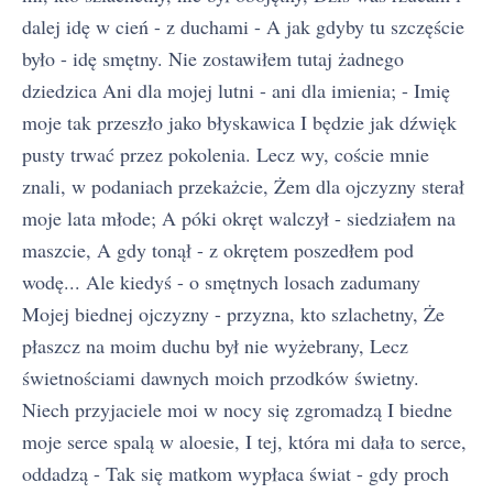
dalej idę w cień - z duchami - A jak gdyby tu szczęście
było - idę smętny. Nie zostawiłem tutaj żadnego
dziedzica Ani dla mojej lutni - ani dla imienia; - Imię
moje tak przeszło jako błyskawica I będzie jak dźwięk
pusty trwać przez pokolenia. Lecz wy, coście mnie
znali, w podaniach przekażcie, Żem dla ojczyzny sterał
moje lata młode; A póki okręt walczył - siedziałem na
maszcie, A gdy tonął - z okrętem poszedłem pod
wodę... Ale kiedyś - o smętnych losach zadumany
Mojej biednej ojczyzny - przyzna, kto szlachetny, Że
płaszcz na moim duchu był nie wyżebrany, Lecz
świetnościami dawnych moich przodków świetny.
Niech przyjaciele moi w nocy się zgromadzą I biedne
moje serce spalą w aloesie, I tej, która mi dała to serce,
oddadzą - Tak się matkom wypłaca świat - gdy proch