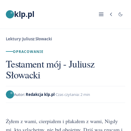
klp.pl
Lektury
/
Juliusz Słowacki
OPRACOWANIE
Testament mój - Juliusz
Słowacki
Autor:
Redakcja klp.pl
Czas czytania: 2 min
Żyłem z wami, cierpiałem i płakałem z wami, Nigdy
mi, kto szlachetny, nie był obojętny, Dziś was rzucam i