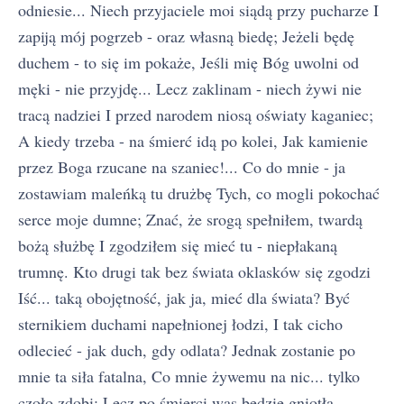
odniesie... Niech przyjaciele moi siądą przy pucharze I
zapiją mój pogrzeb - oraz własną biedę; Jeżeli będę
duchem - to się im pokaże, Jeśli mię Bóg uwolni od
męki - nie przyjdę... Lecz zaklinam - niech żywi nie
tracą nadziei I przed narodem niosą oświaty kaganiec;
A kiedy trzeba - na śmierć idą po kolei, Jak kamienie
przez Boga rzucane na szaniec!... Co do mnie - ja
zostawiam maleńką tu drużbę Tych, co mogli pokochać
serce moje dumne; Znać, że srogą spełniłem, twardą
bożą służbę I zgodziłem się mieć tu - niepłakaną
trumnę. Kto drugi tak bez świata oklasków się zgodzi
Iść... taką obojętność, jak ja, mieć dla świata? Być
sternikiem duchami napełnionej łodzi, I tak cicho
odlecieć - jak duch, gdy odlata? Jednak zostanie po
mnie ta siła fatalna, Co mnie żywemu na nic... tylko
czoło zdobi; Lecz po śmierci was będzie gniotła