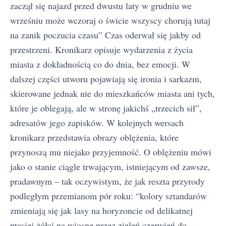
zaczął się najazd przed dwustu laty w grudniu we
wrześniu może wczoraj o świcie wszyscy chorują tutaj
na zanik poczucia czasu” Czas oderwał się jakby od
przestrzeni. Kronikarz opisuje wydarzenia z życia
miasta z dokładnością co do dnia, bez emocji. W
dalszej części utworu pojawiają się ironia i sarkazm,
skierowane jednak nie do mieszkańców miasta ani tych,
które je oblegają, ale w stronę jakichś „trzecich sił”,
adresatów jego zapisków. W kolejnych wersach
kronikarz przedstawia obrazy oblężenia, które
przynoszą mu niejako przyjemność. O oblężeniu mówi
jako o stanie ciągle trwającym, istniejącym od zawsze,
pradawnym – tak oczywistym, że jak reszta przyrody
podległym przemianom pór roku: “kolory sztandarów
zmieniają się jak lasy na horyzoncie od delikatnej
ptasiej żółci na wiosnę przez zieleń czerwień do