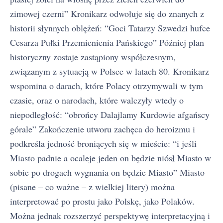
zimowej czerni” Kronikarz odwołuje się do znanych z
historii słynnych oblężeń: “Goci Tatarzy Szwedzi hufce
Cesarza Pułki Przemienienia Pańskiego” Później plan
historyczny zostaje zastąpiony współczesnym,
związanym z sytuacją w Polsce w latach 80. Kronikarz
wspomina o darach, które Polacy otrzymywali w tym
czasie, oraz o narodach, które walczyły wtedy o
niepodległość: “obrońcy Dalajlamy Kurdowie afgańscy
górale” Zakończenie utworu zachęca do heroizmu i
podkreśla jedność broniących się w mieście: “i jeśli
Miasto padnie a ocaleje jeden on będzie niósł Miasto w
sobie po drogach wygnania on będzie Miasto” Miasto
(pisane – co ważne – z wielkiej litery) można
interpretować po prostu jako Polskę, jako Polaków.
Można jednak rozszerzyć perspektywę interpretacyjną i