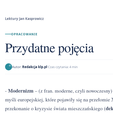
Lektury
/
Jan Kasprowicz
OPRACOWANIE
Przydatne pojęcia
Autor:
Redakcja klp.pl
Czas czytania: 4 min
Modernizm
-
– (z fran. moderne, czyli nowoczesny) 
myśli europejskiej, które pojawiły się na przełomie
de
przekonanie o kryzysie świata mieszczańskiego (