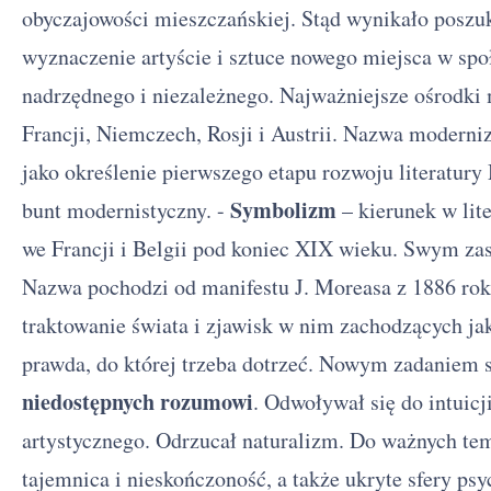
obyczajowości mieszczańskiej. Stąd wynikało poszu
wyznaczenie artyście i sztuce nowego miejsca w spo
nadrzędnego i niezależnego. Najważniejsze ośrodki
Francji, Niemczech, Rosji i Austrii. Nazwa moder
jako określenie pierwszego etapu rozwoju literatury
Symbolizm
bunt modernistyczny. -
– kierunek w lite
we Francji i Belgii pod koniec XIX wieku. Swym zas
Nazwa pochodzi od manifestu J. Moreasa z 1886 rok
traktowanie świata i zjawisk w nim zachodzących jak
prawda, do której trzeba dotrzeć. Nowym zadaniem 
niedostępnych rozumowi
. Odwoływał się do intuicj
artystycznego. Odrzucał naturalizm. Do ważnych t
tajemnica i nieskończoność, a także ukryte sfery psyc