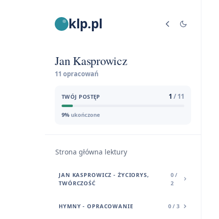
klp.pl
Jan Kasprowicz
11 opracowań
1
/ 11
TWÓJ POSTĘP
9%
ukończone
Strona główna lektury
JAN KASPROWICZ - ŻYCIORYS,
0 /
TWÓRCZOŚĆ
2
HYMNY - OPRACOWANIE
0 / 3