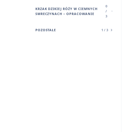
0
KRZAK DZIKIEJ RÓŻY W CIEMNYCH
/
SMRECZYNACH – OPRACOWANIE
3
POZOSTAŁE
1 / 3