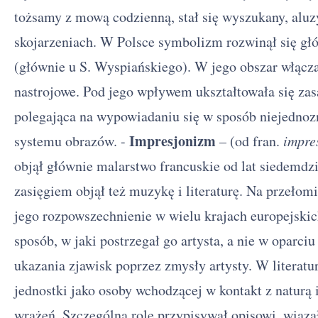
tożsamy z mową codzienną, stał się wyszukany, aluzy
skojarzeniach. W Polsce symbolizm rozwinął się głó
(głównie u S. Wyspiańskiego). W jego obszar włącz
nastrojowe. Pod jego wpływem ukształtowała się zas
polegająca na wypowiadaniu się w sposób niejednoz
Impresjonizm
systemu obrazów. -
– (od fran.
impre
objął głównie malarstwo francuskie od lat siedemd
zasięgiem objął też muzykę i literaturę. Na przeło
jego rozpowszechnienie w wielu krajach europejskich
sposób, w jaki postrzegał go artysta, a nie w oparci
ukazania zjawisk poprzez zmysły artysty. W literatu
jednostki jako osoby wchodzącej w kontakt z naturą 
wrażeń. Szczególną rolę przypisywał opisowi, wiązał