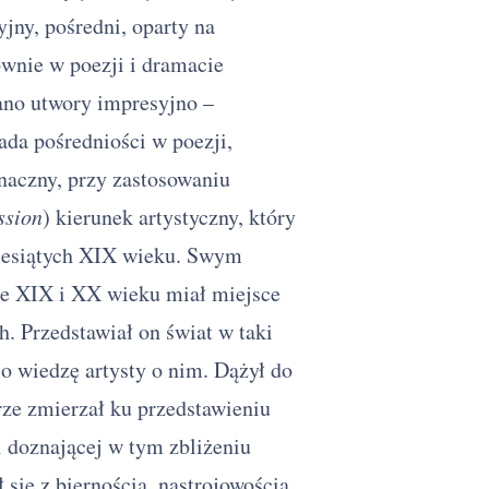
jny, pośredni, oparty na
wnie w poezji i dramacie
ano utwory impresyjno –
ada pośredniości w poezji,
naczny, przy zastosowaniu
ssion
) kierunek artystyczny, który
ziesiątych XIX wieku. Swym
mie XIX i XX wieku miał miejsce
. Przedstawiał on świat w taki
u o wiedzę artysty o nim. Dążył do
rze zmierzał ku przedstawieniu
i doznającej w tym zbliżeniu
 się z biernością, nastrojowością