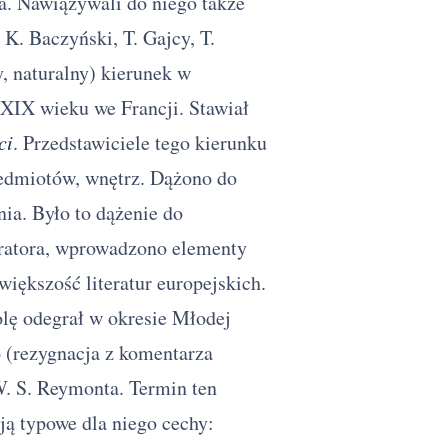
a. Nawiązywali do niego także
 K. Baczyński, T. Gajcy, T.
, naturalny) kierunek w
e XIX wieku we Francji. Stawiał
ci
. Przedstawiciele tego kierunku
zedmiotów, wnętrz. Dążono do
ia. Było to dążenie do
ratora, wprowadzono elementy
większość literatur europejskich.
lę odegrał w okresie Młodej
 (rezygnacja z komentarza
W. S. Reymonta. Termin ten
ją typowe dla niego cechy: