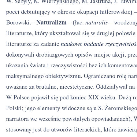
W. Sebyły, K. Wierzyńskiego, M. Jastruna, J. Tuwim
poeci debiutujący w okresie okupacji hitlerowskiej –
Naturalizm
Borowski. -
– (łac.
naturalis
– wrodzony
literaturze, który ukształtował się w drugiej połowi
literaturze za zadanie
naukowe badanie rzeczywistoś
dokonywali drobiazgowych opisów miejsc akcji, pr
ukazania świata i rzeczywistości bez ich komentowan
maksymalnego obiektywizmu. Ograniczano rolę nar
uważane za brutalne, nieestetyczne. Oddziaływał na 
W Polsce pojawił się pod koniec XIX wieku. Dużą ro
Polski; jego elementy widoczne są u S. Żeromskiego
narratora we wcześnie powstałych opowiadaniach), 
stosowany jest do utworów literackich, które zawiera