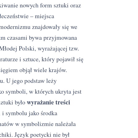
kiwanie nowych form sztuki oraz
łeczeństwie – miejsca
 modernizmu znajdowały się we
nizm czasami bywa przyjmowana
 Młodej Polski, wyrażającej tzw.
raturze i sztuce, który pojawił się
ięgiem objął wiele krajów.
u. U jego podstaw leży
o symboli, w których ukryta jest
wyrażanie treści
sztuki było
i i symbolu jako środka
ematów w symbolizmie należała
hiki. Język poetycki nie był