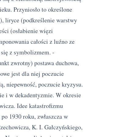
eku. Przyniosło to określone
), liryce (podkreślenie warstwy
eści (osłabienie więzi
ponowania całości z luźno ze
 się z symbolizmem. -
punkt zwrotny) postawa duchowa,
owe jest dla niej poczucie
dą, niepewność, poczucie kryzysu.
e i w dekadentyzmie. W okresie
icza. Idee katastrofizmu
 po 1930 roku, zwłaszcza w
Czechowicza, K. I. Gałczyńskiego,