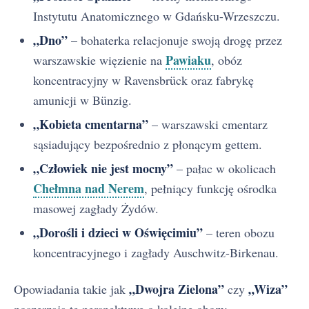
Instytutu Anatomicznego w Gdańsku-Wrzeszczu.
„Dno”
– bohaterka relacjonuje swoją drogę przez
Pawiaku
warszawskie więzienie na
, obóz
koncentracyjny w Ravensbrück oraz fabrykę
amunicji w Bünzig.
„Kobieta cmentarna”
– warszawski cmentarz
sąsiadujący bezpośrednio z płonącym gettem.
„Człowiek nie jest mocny”
– pałac w okolicach
Chełmna nad Nerem
, pełniący funkcję ośrodka
masowej zagłady Żydów.
„Dorośli i dzieci w Oświęcimiu”
– teren obozu
koncentracyjnego i zagłady Auschwitz-Birkenau.
„Dwojra Zielona”
„Wiza”
Opowiadania takie jak
czy
poszerzają tę perspektywę o kolejne obozy