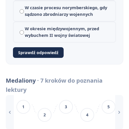
W czasie procesu norymberskiego, gdy
sądzono zbrodniarzy wojennych
W okresie międzywojennym, przed
wybuchem II wojny światowej
Sprawdź odpowiedź
Medaliony - streszczenie krótkie i szczegółowe
1
Plan wydarzeń - Medaliony
2
Medaliony
· 7 kroków do poznania
Medaliony - bohaterowie
3
lektury
Biografia Zofii Nałkowskiej
4
1
3
5
Kontekst historyczny i prawny „Medalionów”
5
2
4
Medaliony - motywy literackie
6