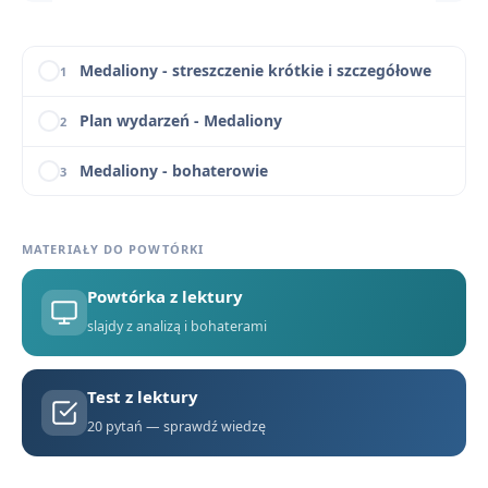
Medaliony - konteksty
7
Medaliony - streszczenie krótkie i szczegółowe
1
Plan wydarzeń - Medaliony
2
Medaliony - bohaterowie
3
Biografia Zofii Nałkowskiej
4
MATERIAŁY DO POWTÓRKI
Kontekst historyczny i prawny „Medalionów”
5
Powtórka z lektury
Medaliony - motywy literackie
6
slajdy z analizą i bohaterami
Medaliony - konteksty
7
Test z lektury
Medaliony - streszczenie krótkie i szczegółowe
1
20 pytań — sprawdź wiedzę
Plan wydarzeń - Medaliony
2