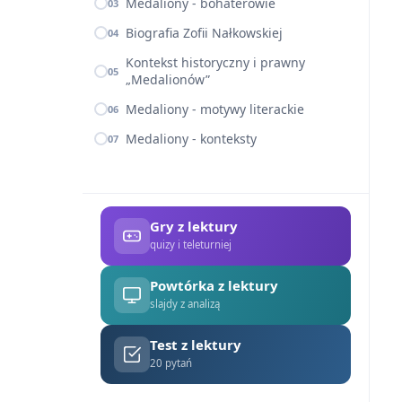
Medaliony - bohaterowie
03
Biografia Zofii Nałkowskiej
04
Kontekst historyczny i prawny
05
„Medalionów”
Medaliony - motywy literackie
06
Medaliony - konteksty
07
Gry z lektury
quizy i teleturniej
Powtórka z lektury
slajdy z analizą
Test z lektury
20 pytań