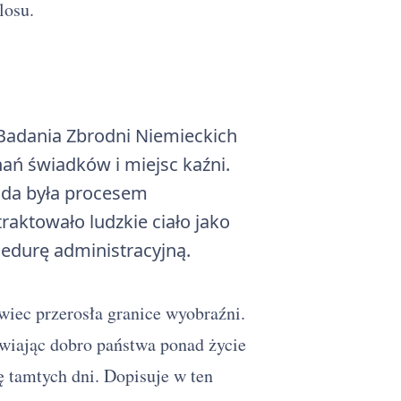
losu.
 Badania Zbrodni Niemieckich
ań świadków i miejsc kaźni.
łada była procesem
ktowało ludzkie ciało jako
edurę administracyjną.
owiec przerosła granice wyobraźni.
tawiając dobro państwa ponad życie
 tamtych dni. Dopisuje w ten