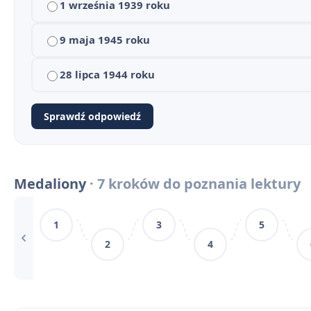
1 września 1939 roku
9 maja 1945 roku
28 lipca 1944 roku
Medaliony - streszczenie krótkie i szczegółowe
1
Sprawdź odpowiedź
Plan wydarzeń - Medaliony
2
Medaliony - bohaterowie
3
Medaliony
· 7 kroków do poznania lektury
Biografia Zofii Nałkowskiej
4
1
3
5
Kontekst historyczny i prawny „Medalionów”
5
2
4
Medaliony - motywy literackie
6
Medaliony - konteksty
7