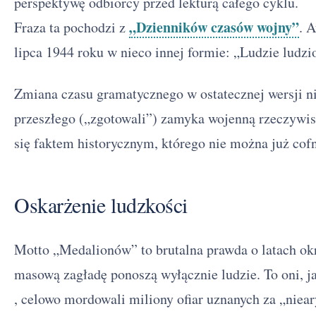
perspektywę odbiorcy przed lekturą całego cyklu.
„Dzienników czasów wojny”
Fraza ta pochodzi z
. 
lipca 1944 roku w nieco innej formie: „Ludzie ludzi
Zmiana czasu gramatycznego w ostatecznej wersji ni
przeszłego („zgotowali”) zamyka wojenną rzeczywist
się faktem historycznym, którego nie można już cof
Oskarżenie ludzkości
Motto „Medalionów” to brutalna prawda o latach ok
masową zagładę ponoszą wyłącznie ludzie. To oni, j
, celowo mordowali miliony ofiar uznanych za „nieary