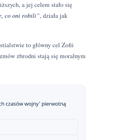
ższych, a jej celem stało się
, co oni robili”
, działa jak
tialstwie to główny cel Zofii
izmów zbrodni stają się moralnym
ach czasów wojny' pierwotną