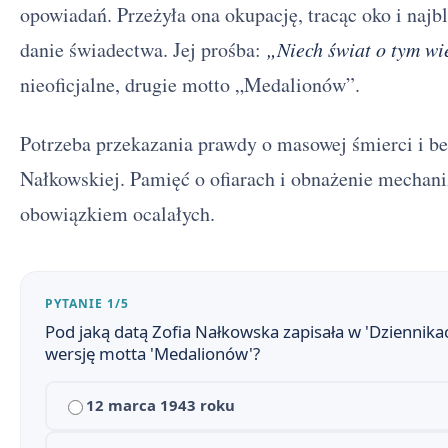
opowiadań. Przeżyła ona okupację, tracąc oko i najbli
danie świadectwa. Jej prośba:
„Niech świat o tym wie
nieoficjalne, drugie motto „Medalionów”.
Potrzeba przekazania prawdy o masowej śmierci i bes
Nałkowskiej. Pamięć o ofiarach i obnażenie mechan
obowiązkiem ocalałych.
PYTANIE 1/5
Pod jaką datą Zofia Nałkowska zapisała w 'Dziennik
wersję motta 'Medalionów'?
12 marca 1943 roku