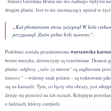
. Śmierć Giordana Bruna nie ma żadnego wpływu na tę
drugim planie. Jest to nic nieznaczący epizod w ży
„Kat płomieniem stosu zażegnął W kole cieka
przygasnął, Znów pełne były tawerny”.
warszawska karuze
Podobnie została przedstawiona
brzmi muzyka, dziewczyny są roześmiane. Dramat ge
planie: odgłosy
„salw za murem”
są zagłuszane prz
latawce”
– widomy znak pożaru – są traktowane jak
się na karuzeli. Tym, co łączy oba obrazy, jest
oboję
dzieje się przecież na ich oczach. Kolejnym przesł
o ludziach, którzy cierpieli: