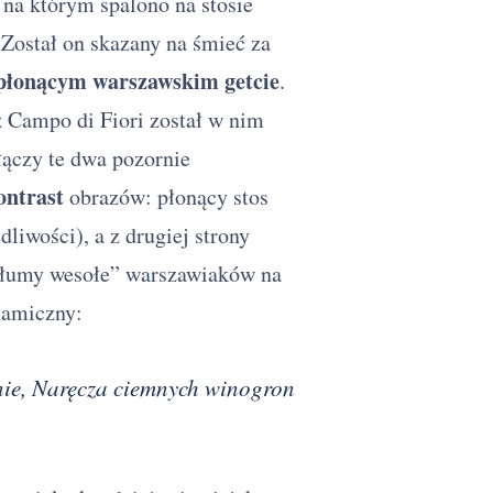
 na którym spalono na stosie
 Został on skazany na śmieć za
 płonącym warszawskim getcie
.
z Campo di Fiori został w nim
łączy te dwa pozornie
ontrast
obrazów: płonący stos
dliwości), a z drugiej strony
„tłumy wesołe” warszawiaków na
namiczny:
nie, Naręcza ciemnych winogron