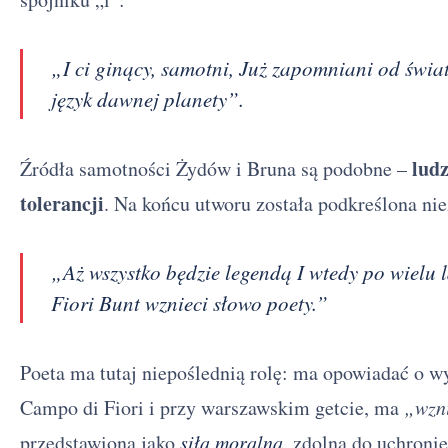
„I ci ginący, samotni, Już zapomniani od świat
język dawnej planety”.
ludz
Źródła samotności Żydów i Bruna są podobne –
tolerancji
. Na końcu utworu została podkreślona nie
„Aż wszystko będzie legendą I wtedy po wiel
Fiori Bunt wznieci słowo poety.”
Poeta ma tutaj niepoślednią rolę: ma opowiadać o wy
Campo di Fiori i przy warszawskim getcie, ma
„wzn
przedstawiona jako
siła moralna
, zdolna do uchroni