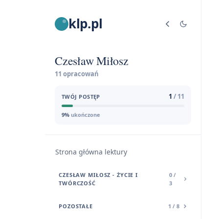
klp.pl
Czesław Miłosz
11 opracowań
1
/ 11
TWÓJ POSTĘP
9%
ukończone
Strona główna lektury
CZESŁAW MIŁOSZ - ŻYCIE I
0 /
TWÓRCZOŚĆ
3
POZOSTAŁE
1 / 8