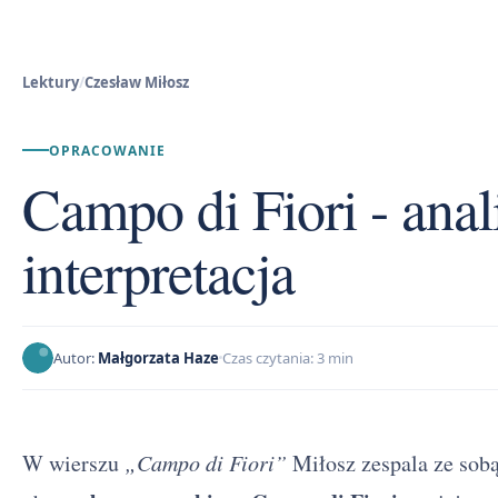
Lektury
/
Czesław Miłosz
OPRACOWANIE
Campo di Fiori - anali
interpretacja
Autor:
Małgorzata Haze
Czas czytania: 3 min
W wierszu
„Campo di Fiori”
Miłosz zespala ze sobą