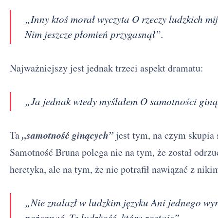
„Inny ktoś morał wyczyta O rzeczy ludzkich mi
Nim jeszcze płomień przygasnął”.
Najważniejszy jest jednak trzeci aspekt dramatu:
„Ja jednak wtedy myślałem O samotności giną
„samotność ginących”
Ta
jest tym, na czym skupia 
Samotność Bruna polega nie na tym, że został odrzu
heretyka, ale na tym, że nie potrafił nawiązać z nik
„Nie znalazł w ludzkim języku Ani jednego wy
pożegnać, Tę ludzkość, która zostaje”.