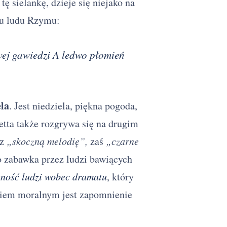
 sielankę, dzieje się niejako na
ciu ludu Rzymu:
wej gawiedzi A ledwo płomień
la
. Jest niedziela, piękna pogoda,
tta także rozgrywa się na drugim
ez
„skoczną melodię”,
zaś
„czarne
o zabawka przez ludzi bawiących
tność ludzi wobec dramatu
, który
aniem moralnym jest zapomnienie