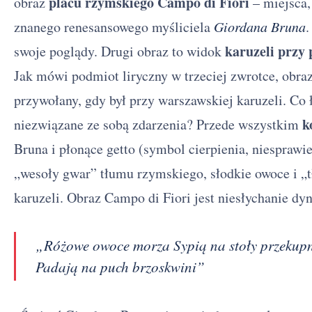
placu rzymskiego Campo di Fiori
obraz
– miejsca,
znanego renesansowego myśliciela
Giordana Bruna
.
karuzeli przy
swoje poglądy. Drugi obraz to widok
Jak mówi podmiot liryczny w trzeciej zwrotce, obra
przywołany, gdy był przy warszawskiej karuzeli. Co 
k
niezwiązane ze sobą zdarzenia? Przede wszystkim
Bruna i płonące getto (symbol cierpienia, niesprawie
„wesoły gwar” tłumu rzymskiego, słodkie owoce i 
karuzeli. Obraz Campo di Fiori jest niesłychanie dy
„Różowe owoce morza Sypią na stoły przekup
Padają na puch brzoskwini”