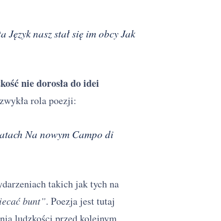
a Język nasz stał się im obcy Jak
kość nie dorosła do idei
zwykła rola poezji:
u latach Na nowym Campo di
darzeniach takich jak tych na
iecać bunt”
. Poezja jest tutaj
enia ludzkości przed kolejnym