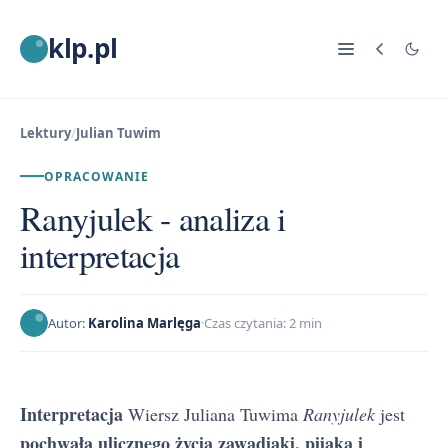
klp.pl
Lektury
/
Julian Tuwim
OPRACOWANIE
Ranyjulek - analiza i
interpretacja
Autor:
Karolina Marlęga
Czas czytania: 2 min
Interpretacja
Wiersz Juliana Tuwima
Ranyjulek
jest
pochwałą ulicznego życia zawadiaki, pijaka i