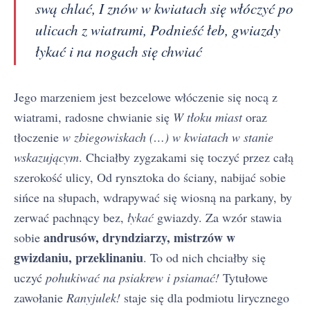
swą chlać, I znów w kwiatach się włóczyć po
ulicach z wiatrami, Podnieść łeb, gwiazdy
łykać i na nogach się chwiać
Jego marzeniem jest bezcelowe włóczenie się nocą z
wiatrami, radosne chwianie się
W tłoku miast
oraz
tłoczenie
w zbiegowiskach (…) w kwiatach w stanie
wskazującym
. Chciałby zygzakami się toczyć przez całą
szerokość ulicy, Od rynsztoka do ściany, nabijać sobie
sińce na słupach, wdrapywać się wiosną na parkany, by
zerwać pachnący bez,
łykać
gwiazdy. Za wzór stawia
andrusów, dryndziarzy, mistrzów w
sobie
gwizdaniu, przeklinaniu
. To od nich chciałby się
uczyć
pohukiwać na psiakrew i psiamać!
Tytułowe
zawołanie
Ranyjulek!
staje się dla podmiotu lirycznego