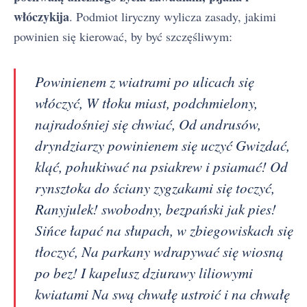
włóczykija
. Podmiot liryczny wylicza zasady, jakimi
powinien się kierować, by być szczęśliwym:
Powinienem z wiatrami po ulicach się
włóczyć, W tłoku miast, podchmielony,
najradośniej się chwiać, Od andrusów,
dryndziarzy powinienem się uczyć Gwizdać,
kląć, pohukiwać na psiakrew i psiamać! Od
rynsztoka do ściany zygzakami się toczyć,
Ranyjulek! swobodny, bezpański jak pies!
Sińce łapać na słupach, w zbiegowiskach się
tłoczyć, Na parkany wdrapywać się wiosną
po bez! I kapelusz dziurawy liliowymi
kwiatami Na swą chwałę ustroić i na chwałę