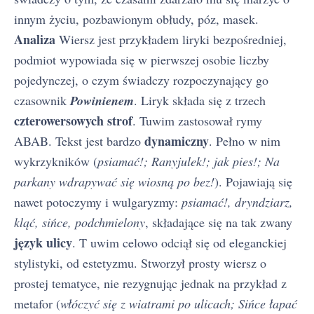
innym życiu, pozbawionym obłudy, póz, masek.
Analiza
Wiersz jest przykładem liryki bezpośredniej,
podmiot wypowiada się w pierwszej osobie liczby
pojedynczej, o czym świadczy rozpoczynający go
czasownik
Powinienem
. Liryk składa się z trzech
czterowersowych strof
. Tuwim zastosował rymy
dynamiczny
ABAB. Tekst jest bardzo
. Pełno w nim
wykrzykników (
psiamać!; Ranyjulek!; jak pies!; Na
parkany wdrapywać się wiosną po bez!
). Pojawiają się
nawet potoczymy i wulgaryzmy:
psiamać!, dryndziarz,
kląć, sińce, podchmielony
, składające się na tak zwany
język ulicy
. T uwim celowo odciął się od eleganckiej
stylistyki, od estetyzmu. Stworzył prosty wiersz o
prostej tematyce, nie rezygnując jednak na przykład z
metafor (
włóczyć się z wiatrami po ulicach; Sińce łapać