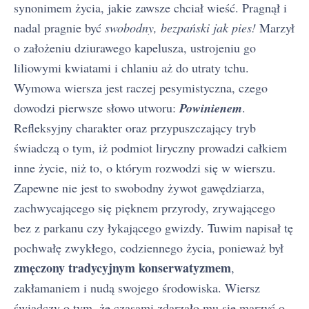
synonimem życia, jakie zawsze chciał wieść. Pragnął i
nadal pragnie być
swobodny, bezpański jak pies!
Marzył
o założeniu dziurawego kapelusza, ustrojeniu go
liliowymi kwiatami i chlaniu aż do utraty tchu.
Wymowa wiersza jest raczej pesymistyczna, czego
dowodzi pierwsze słowo utworu:
Powinienem
.
Refleksyjny charakter oraz przypuszczający tryb
świadczą o tym, iż podmiot liryczny prowadzi całkiem
inne życie, niż to, o którym rozwodzi się w wierszu.
Zapewne nie jest to swobodny żywot gawędziarza,
zachwycającego się pięknem przyrody, zrywającego
bez z parkanu czy łykającego gwizdy. Tuwim napisał tę
pochwałę zwykłego, codziennego życia, ponieważ był
zmęczony tradycyjnym konserwatyzmem
,
zakłamaniem i nudą swojego środowiska. Wiersz
świadczy o tym, że czasami zdarzało mu się marzyć o