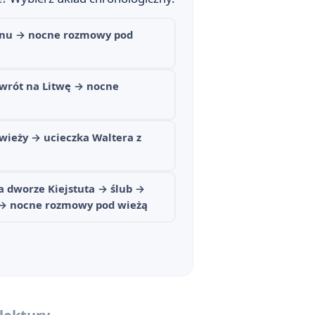
konu → nocne rozmowy pod
e
owrót na Litwę → nocne
wieży → ucieczka Waltera z
a dworze Kiejstuta → ślub →
 → nocne rozmowy pod wieżą
ada Wallenroda