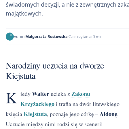
świadomych decyzji, a nie z zewnętrznych zak
majątkowych.
Autor:
Małgorzata Rostowska
Czas czytania: 3 min
Narodziny uczucia na dworze
Kiejstuta
K
Walter
Zakonu
iedy
ucieka z
Krzyżackiego
i trafia na dwór litewskiego
Kiejstuta
Aldonę
księcia
, poznaje jego córkę –
.
Uczucie między nimi rodzi się w scenerii