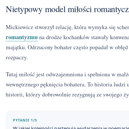
Nietypowy model miłości romantycz
Mickiewicz stworzył relację, która wymyka się sche
romantyzmu
na drodze kochanków stawały konwena
majątku. Odrzucony bohater często popadał w obłęd 
rozpaczy.
Tutaj miłość jest odwzajemniona i spełniona w mał
wewnętrznego pęknięcia bohatera. To historia ludzi 
historii, którzy dobrowolnie rezygnują ze swojego ży
PYTANIE 1/5
W jakiej kolejności następują wydarzenia w poemaci