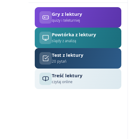
Gry z lektury
quizy i teleturniej
Powtórka z lektury
slajdy z analizą
Test z lektury
20 pytań
Treść lektury
czytaj online