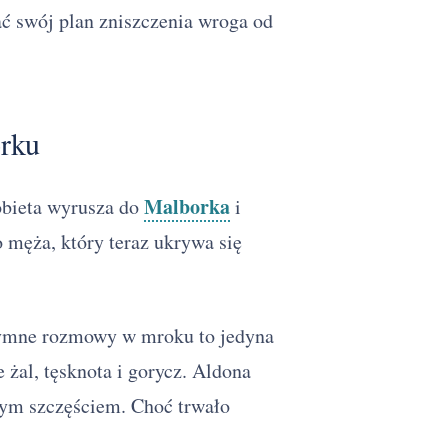
ć swój plan zniszczenia wroga od
rku
Malborka
Kobieta wyrusza do
i
o męża, który teraz ukrywa się
tymne rozmowy w mroku to jedyna
e żal, tęsknota i gorycz. Aldona
szym szczęściem. Choć trwało