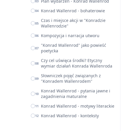
Plan wydarzeń - Konrad Wallenrod
03
Konrad Wallenrod - bohaterowie
04
Czas i miejsce akcji w "Konradzie
05
Wallenrodzie"
Kompozycja i narracja utworu
06
"Konrad Wallenrod" jako powieść
07
poetycka
Czy cel uświęca środki? Etyczny
08
wymiar działań Konrada Wallenroda
Słowniczek pojęć związanych z
09
"Konradem Wallenrodem"
Konrad Wallenrod - pytania jawne i
10
zagadnienia maturalne
Konrad Wallenrod - motywy literackie
11
Konrad Wallenrod - konteksty
12