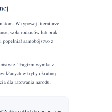
nej
matom. W typowej literaturze
nse, wola rodziców lub brak
i popełniał samobójstwo z
żeństwie. Tragizm wynika z
uwikłanych w tryby okrutnej
cia dla ratowania narodu.
e? Wybierz układ chronologiczny.