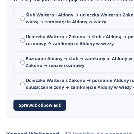
Ślub Waltera i Aldony → ucieczka Waltera z Za
wieżą → zamknięcie Aldony w wieży
Konrad Wallenrod - streszczenie krótkie i szczegółow
1
Ucieczka Waltera z Zakonu → ślub z Aldoną → p
Geneza utworu
rozmowy → zamknięcie Aldony w wieży
2
Plan wydarzeń - Konrad Wallenrod
3
Poznanie Aldony → ślub → zamknięcie Aldony w 
Zakonu → nocne rozmowy
Konrad Wallenrod - bohaterowie
4
Ucieczka Waltera z Zakonu → poznanie Aldony n
Czas i miejsce akcji w "Konradzie Wallenrodzie"
5
opuszczenie żony → zamknięcie Aldony w wieży
Kompozycja i narracja utworu
6
Sprawdź odpowiedź
"Konrad Wallenrod" jako powieść poetycka
7
Czy cel uświęca środki? Etyczny wymiar działań Konr
8