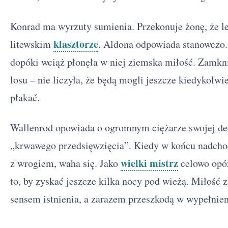
Konrad ma wyrzuty sumienia. Przekonuje żonę, że le
klasztorze
litewskim
. Aldona odpowiada stanowczo
dopóki wciąż płonęła w niej ziemska miłość. Zamkni
losu – nie liczyła, że będą mogli jeszcze kiedykolw
płakać.
Wallenrod opowiada o ogromnym ciężarze swojej dec
„krwawego przedsięwzięcia”. Kiedy w końcu nadcho
wielki mistrz
z wrogiem, waha się. Jako
celowo opóź
to, by zyskać jeszcze kilka nocy pod wieżą. Miłość 
sensem istnienia, a zarazem przeszkodą w wypełnien