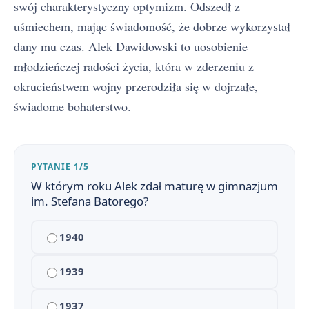
swój charakterystyczny optymizm. Odszedł z
uśmiechem, mając świadomość, że dobrze wykorzystał
dany mu czas. Alek Dawidowski to uosobienie
młodzieńczej radości życia, która w zderzeniu z
okrucieństwem wojny przerodziła się w dojrzałe,
świadome bohaterstwo.
PYTANIE 1/5
W którym roku Alek zdał maturę w gimnazjum
Kamienie na szaniec - streszczenie krótkie i szczegółowe
1
im. Stefana Batorego?
Plan wydarzeń - Kamienie na szaniec
2
1940
Kamienie na szaniec - bohaterowie
3
1939
Znaczenie tytułu i motto „Kamieni na szaniec”
4
1937