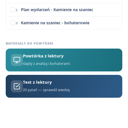
Plan wydarzeń - Kamienie na szaniec
2
Kamienie na szaniec - bohaterowie
3
Znaczenie tytułu i motto „Kamieni na szaniec”
4
MATERIAŁY DO POWTÓRKI
Narracja i język w „Kamieniach na szaniec”
5
Powtórka z lektury
Problematyka moralna i ideowa „Kamieni na szaniec”
6
slajdy z analizą i bohaterami
Etos harcerski i przedwojenne wychowanie jako kontekst „Kamieni na szaniec”
7
Test z lektury
Czy bohaterów „Kamieni na szaniec” można nazwać straconym pokoleniem?
8
20 pytań — sprawdź wiedzę
Kamienie na szaniec – pytania jawne i zagadnienia maturalne
9
Kamienie na szaniec - motywy literackie
10
Kamienie na szaniec - cytaty