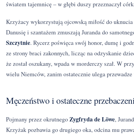
światem tajemnicę – w głębi duszy przeznaczył córk
Krzyżacy wykorzystują ojcowską miłość do uknucia
Danusię i szantażem zmuszają Juranda do samotneg
Szczytnie
. Rycerz poświęca swój honor, dumę i god
ze strony braci zakonnych, licząc na odzyskanie dzie
że został oszukany, wpada w morderczy szał. W przy
wielu Niemców, zanim ostatecznie ulega przewadze
Męczeństwo i ostateczne przebaczen
Zygfryda de Löwe
Pojmany przez okrutnego
, Jurand
Krzyżak pozbawia go drugiego oka, odcina mu prawą