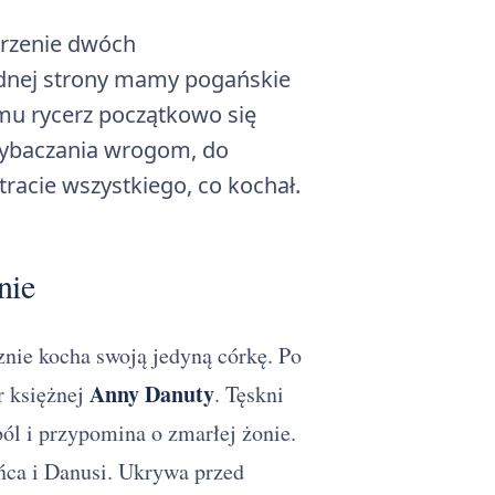
erzenie dwóch
ednej strony mamy pogańskie
mu rycerz początkowo się
 wybaczania wrogom, do
racie wszystkiego, co kochał.
nie
nie kocha swoją jedyną córkę. Po
Anny Danuty
r księżnej
. Tęskni
ól i przypomina o zmarłej żonie.
ńca i Danusi. Ukrywa przed