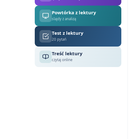
Powtórka z lektury
slajdy z analizą
Test z lektury
20 pytań
Treść lektury
czytaj online