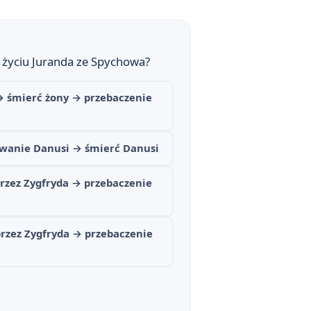
w życiu Juranda ze Spychowa?
→ śmierć żony → przebaczenie
rwanie Danusi → śmierć Danusi
rzez Zygfryda → przebaczenie
rzez Zygfryda → przebaczenie