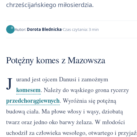
chrześcijańskiego miłosierdzia.
Autor:
Dorota Blednicka
Czas czytania: 3 min
Potężny komes z Mazowsza
J
urand jest ojcem Danusi i zamożnym
komesem
. Należy do wąskiego grona rycerzy
przedchorągiewnych
. Wyróżnia się potężną
budową ciała. Ma płowe włosy i wąsy, dziobatą
twarz oraz jedno oko barwy żelaza. W młodości
uchodził za człowieka wesołego, otwartego i przyj