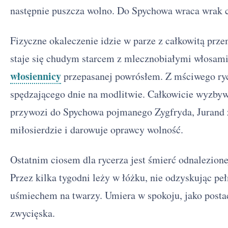
następnie puszcza wolno. Do Spychowa wraca wrak 
Fizyczne okaleczenie idzie w parze z całkowitą pr
staje się chudym starcem z mlecznobiałymi włosami.
włosiennicy
przepasanej powrósłem. Z mściwego ryc
spędzającego dnie na modlitwie. Całkowicie wyzbyw
przywozi do Spychowa pojmanego Zygfryda, Jurand 
miłosierdzie i darowuje oprawcy wolność.
Ostatnim ciosem dla rycerza jest śmierć odnalezionej
Przez kilka tygodni leży w łóżku, nie odzyskując p
uśmiechem na twarzy. Umiera w spokoju, jako postać
zwycięska.