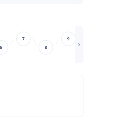
7
9
11
6
8
10
w”