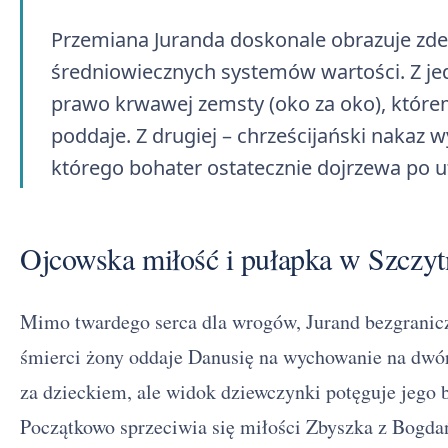
Przemiana Juranda doskonale obrazuje zd
średniowiecznych systemów wartości. Z j
prawo krwawej zemsty (oko za oko), które
poddaje. Z drugiej – chrześcijański nakaz
którego bohater ostatecznie dojrzewa po ut
Ojcowska miłość i pułapka w Szczyt
Mimo twardego serca dla wrogów, Jurand bezgranicz
śmierci żony oddaje Danusię na wychowanie na dwó
za dzieckiem, ale widok dziewczynki potęguje jego b
Początkowo sprzeciwia się miłości Zbyszka z Bogda