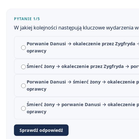
PYTANIE 1/5
W jakiej kolejności następują kluczowe wydarzenia 
Porwanie Danusi → okaleczenie przez Zygfryda 
oprawcy
Krzyżacy — streszczenie krótkie i szczegółowe
Śmierć żony → okaleczenie przez Zygfryda → po
1
Plan wydarzeń — Krzyżacy
2
Porwanie Danusi → śmierć żony → okaleczenie p
oprawcy
Krzyżacy - bohaterowie
3
Śmierć żony → porwanie Danusi → okaleczenie p
Geneza „Krzyżaków” Henryka Sienkiewicza
4
oprawcy
Znaczenie tytułu powieści „Krzyżacy”
5
Sprawdź odpowiedź
Problematyka powieści „Krzyżacy”
6