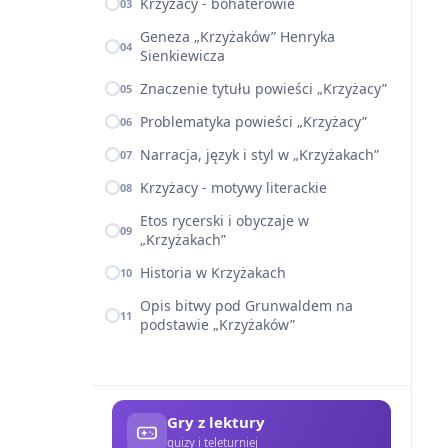
Krzyżacy - bohaterowie
03
Geneza „Krzyżaków” Henryka
04
Sienkiewicza
Znaczenie tytułu powieści „Krzyżacy”
05
Problematyka powieści „Krzyżacy”
06
Narracja, język i styl w „Krzyżakach”
07
Krzyżacy - motywy literackie
08
Etos rycerski i obyczaje w
09
„Krzyżakach”
Historia w Krzyżakach
10
Opis bitwy pod Grunwaldem na
11
podstawie „Krzyżaków”
Gry z lektury
quizy i teleturniej