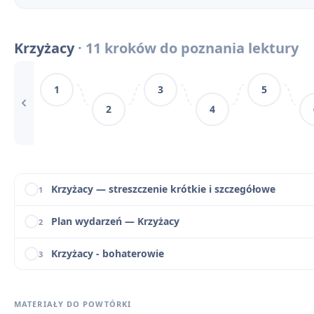
Narracja, język i styl w „Krzyżakach”
7
Krzyżacy
· 11 kroków do poznania lektury
Krzyżacy - motywy literackie
8
1
3
5
Etos rycerski i obyczaje w „Krzyżakach”
9
2
4
Historia w Krzyżakach
10
Opis bitwy pod Grunwaldem na podstawie „Krzyżakó
11
Krzyżacy — streszczenie krótkie i szczegółowe
1
Plan wydarzeń — Krzyżacy
2
Krzyżacy - bohaterowie
3
Geneza „Krzyżaków” Henryka Sienkiewicza
4
MATERIAŁY DO POWTÓRKI