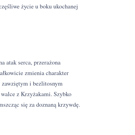
częśliwe życie u boku ukochanej
a atak serca, przerażona
całkowicie zmienia charakter
, zawziętym i bezlitosnym
 walce z Krzyżakami. Szybko
mszcząc się za doznaną krzywdę.