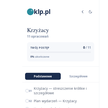
klp.pl
Krzyżacy
11 opracowań
0
/ 11
TWÓJ POSTĘP
0%
ukończone
Podstawowe
Szczegółowe
Krzyżacy — streszczenie krótkie i
01
szczegółowe
Plan wydarzeń — Krzyżacy
02