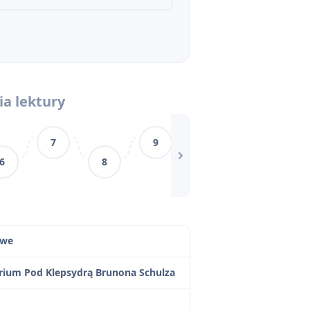
ia lektury
zi
7
9
11
6
8
10
1
owe
rium Pod Klepsydrą Brunona Schulza