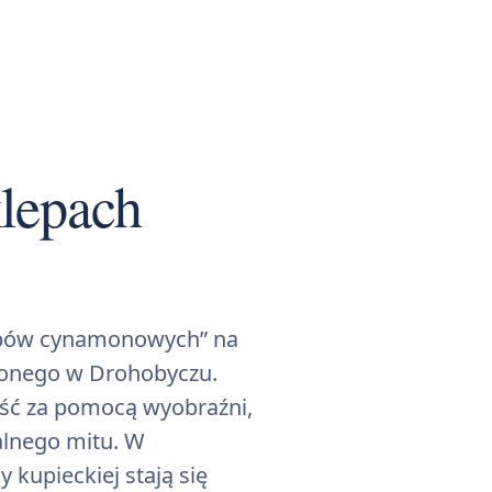
lepach
lepów cynamonowych” na
zonego w Drohobyczu.
ość za pomocą wyobraźni,
lnego mitu. W
kupieckiej stają się