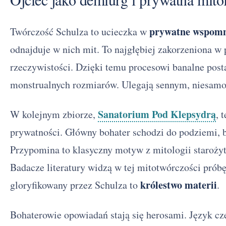
prywatne wspomn
Twórczość Schulza to ucieczka w
odnajduje w nich mit. To najgłębiej zakorzeniona w
rzeczywistości. Dzięki temu procesowi banalne posta
monstrualnych rozmiarów. Ulegają sennym, niesa
Sanatorium Pod Klepsydrą
W kolejnym zbiorze,
, 
prywatności. Główny bohater schodzi do podziemi, 
Przypomina to klasyczny motyw z mitologii starożyt
Badacze literatury widzą w tej mitotwórczości próbę
królestwo materii
gloryfikowany przez Schulza to
.
Bohaterowie opowiadań stają się herosami. Język czer