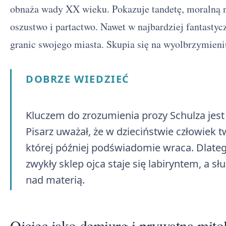
obnaża wady XX wieku. Pokazuje tandetę, moralną 
oszustwo i partactwo. Nawet w najbardziej fantastyc
granic swojego miasta. Skupia się na wyolbrzymieni
DOBRZE WIEDZIEĆ
Kluczem do zrozumienia prozy Schulza jes
Pisarz uważał, że w dzieciństwie człowiek 
której później podświadomie wraca. Dlate
zwykły sklep ojca staje się labiryntem, a s
nad materią.
Ojciec jako demiurg i prywatna mito