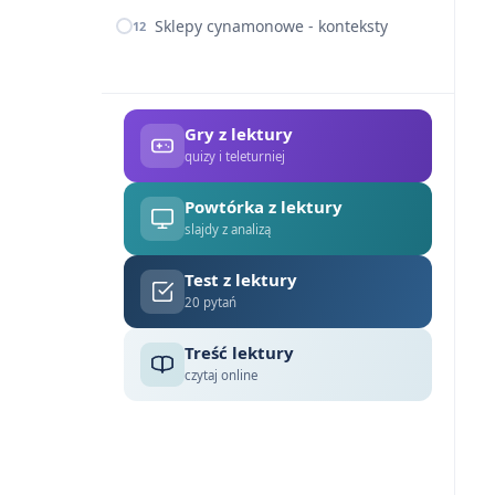
Sklepy cynamonowe - konteksty
12
Gry z lektury
quizy i teleturniej
Powtórka z lektury
slajdy z analizą
Test z lektury
20 pytań
Treść lektury
czytaj online