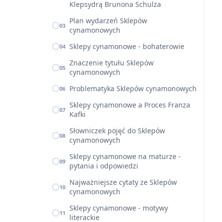
Klepsydrą Brunona Schulza
Plan wydarzeń Sklepów
03
cynamonowych
Sklepy cynamonowe - bohaterowie
04
Znaczenie tytułu Sklepów
05
cynamonowych
Problematyka Sklepów cynamonowych
06
Sklepy cynamonowe a Proces Franza
07
Kafki
Słowniczek pojęć do Sklepów
08
cynamonowych
Sklepy cynamonowe na maturze -
09
pytania i odpowiedzi
Najważniejsze cytaty ze Sklepów
10
cynamonowych
Sklepy cynamonowe - motywy
11
literackie