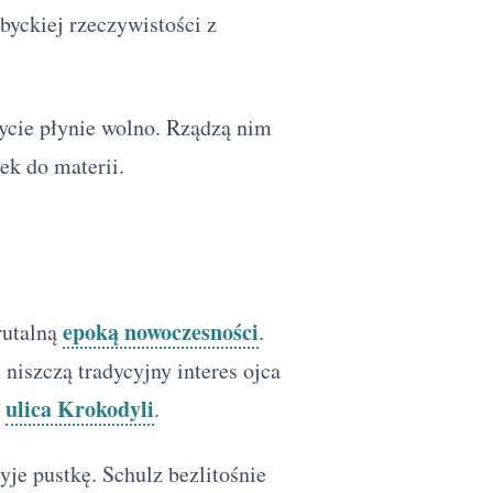
byckiej rzeczywistości z
cie płynie wolno. Rządzą nim
ek do materii.
epoką nowoczesności
rutalną
.
iszczą tradycyjny interes ojca
ulica Krokodyli
a
.
je pustkę. Schulz bezlitośnie