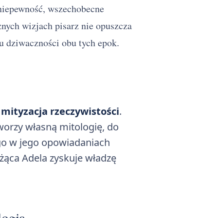
niepewność, wszechobecne
znych wizjach pisarz nie opuszcza
u dziwaczności obu tych epok.
t
mityzacja rzeczywistości
.
tworzy własną mitologię, do
go w jego opowiadaniach
łużąca Adela zyskuje władzę
logia