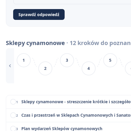
Problematyka Sklepów cynamonowych
6
Sprawdź odpowiedź
Sklepy cynamonowe a Proces Franza Kafki
7
Słowniczek pojęć do Sklepów cynamonowych
8
Sklepy cynamonowe
· 12 kroków do poznan
Sklepy cynamonowe na maturze - pytania i odpowied
9
1
3
5
Najważniejsze cytaty ze Sklepów cynamonowych
10
2
4
Sklepy cynamonowe - motywy literackie
11
Sklepy cynamonowe - konteksty
12
Sklepy cynamonowe - streszczenie krótkie i szczegół
1
Czas i przestrzeń w Sklepach Cynamonowych i Sanato
2
Plan wydarzeń Sklepów cynamonowych
3