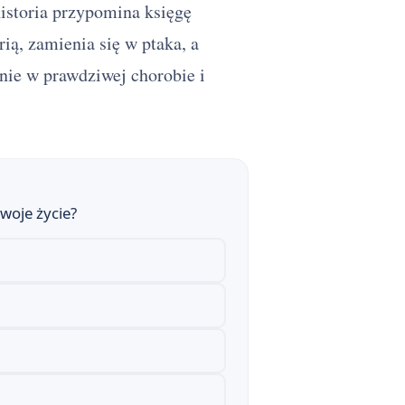
historia przypomina księgę
ą, zamienia się w ptaka, a
nie w prawdziwej chorobie i
woje życie?
owe
rium Pod Klepsydrą Brunona Schulza