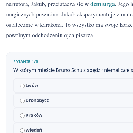
demiurga
narratora, Jakub, przeistacza się w
. Jego 
magicznych przemian. Jakub eksperymentuje z materi
ostatecznie w karakona. To wszystko ma swoje korze
powolnym odchodzeniu ojca pisarza.
PYTANIE 1/5
W którym mieście Bruno Schulz spędził niemal całe s
Sklepy cynamonowe - streszczenie krótkie i szczegół
1
Lwów
Czas i przestrzeń w Sklepach Cynamonowych i Sanato
2
Plan wydarzeń Sklepów cynamonowych
Drohobycz
3
Sklepy cynamonowe - bohaterowie
4
Kraków
Znaczenie tytułu Sklepów cynamonowych
5
Wiedeń