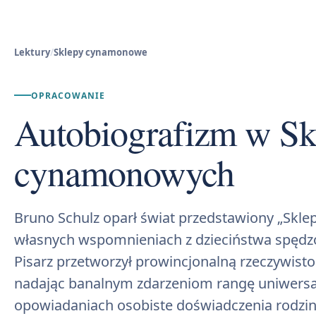
Lektury
/
Sklepy cynamonowe
OPRACOWANIE
Autobiografizm w Sk
cynamonowych
Bruno Schulz oparł świat przedstawiony „Sk
własnych wspomnieniach z dzieciństwa spęd
Pisarz przetworzył prowincjonalną rzeczywist
nadając banalnym zdarzeniom rangę uniwersa
opowiadaniach osobiste doświadczenia rodziny 