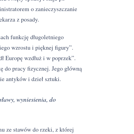
inistratorem o zanieczyszczanie
ekarza z posady.
ach funkcję długoletniego
iego wzrostu i pięknej figury”.
dł Europę wzdłuż i w poprzek”.
ę do pracy fizycznej. Jego główną
e antyków i dzieł sztuki.
sławy, wyniesienia, do
u ze stawów do rzeki, z której