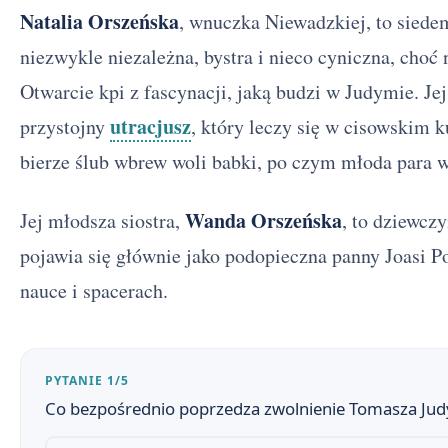
Natalia Orszeńska
, wnuczka Niewadzkiej, to siede
niezwykle niezależna, bystra i nieco cyniczna, cho
Otwarcie kpi z fascynacji, jaką budzi w Judymie. J
utracjusz
przystojny
, który leczy się w cisowskim k
bierze ślub wbrew woli babki, po czym młoda para 
Wanda Orszeńska
Jej młodsza siostra,
, to dziewcz
pojawia się głównie jako podopieczna panny Joasi Po
nauce i spacerach.
Ludzie bezdomni - streszczenie krótkie i szczegółowe
1
PYTANIE 1/5
Co bezpośrednio poprzedza zwolnienie Tomasza Jud
Plan wydarzeń - Ludzie bezdomni
2