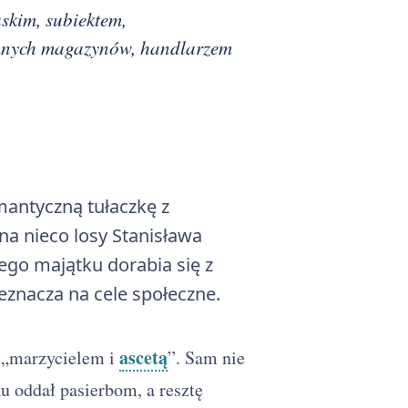
skim, subiektem,
omnych magazynów, handlarzem
mantyczną tułaczkę z
a nieco losy Stanisława
iego majątku dorabia się z
zeznacza na cele społeczne.
ascetą
 „marzycielem i
”. Sam nie
u oddał pasierbom, a resztę