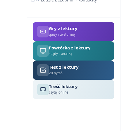
Gry z lektury
quizy i teleturniej
Powtórka z lektury
slajdy z analizą
Test z lektury
20 pytań
Treść lektury
czytaj online