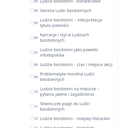
Ludzie bezdomni - bohaterowie
03
Geneza Ludzi bezdomnych
04
Ludzie bezdomni – interpretacja
05
tytułu powieści
Narracja i styl w Ludziach
06
bezdomnych
Ludzie bezdomni jako powieść
07
młodopolska
Ludzie bezdomni - czas i miejsce akcji
08
Problematyka moralna Ludzi
09
bezdomnych
Ludzie bezdomni na maturze –
10
pytania jawne i zagadnienia
Słowniczek pojęć do Ludzi
11
bezdomnych
Ludzie bezdomni - motywy literackie
12
Ludzie bezdomni - konteksty
13