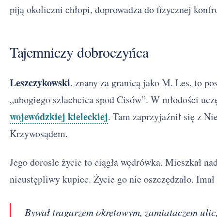
piją okoliczni chłopi, doprowadza do fizycznej kon
Tajemniczy dobroczyńca
Leszczykowski
, znany za granicą jako M. Les, to p
„ubogiego szlachcica spod Cisów”. W młodości ucz
wojewódzkiej kieleckiej
. Tam zaprzyjaźnił się z 
Krzywosądem.
Jego dorosłe życie to ciągła wędrówka. Mieszkał na
nieustępliwy kupiec. Życie go nie oszczędzało. Imał 
Bywał tragarzem okrętowym, zamiataczem ulic,