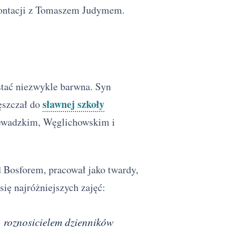
frontacji z Tomaszem Judymem.
ostać niezwykle barwna. Syn
sławnej szkoły
ęszczał do
Niewadzkim, Węglichowskim i
d Bosforem, pracował jako twardy,
się najróżniejszych zajęć:
 roznosicielem dzienników