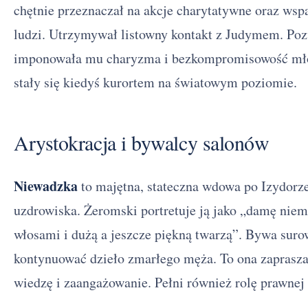
chętnie przeznaczał na akcje charytatywne oraz wsp
ludzi. Utrzymywał listowny kontakt z Judymem. Poz
imponowała mu charyzma i bezkompromisowość młod
stały się kiedyś kurortem na światowym poziomie.
Arystokracja i bywalcy salonów
Niewadzka
to majętna, stateczna wdowa po Izydorz
uzdrowiska. Żeromski portretuje ją jako „damę niem
włosami i dużą a jeszcze piękną twarzą”. Bywa suro
kontynuować dzieło zmarłego męża. To ona zaprasza
wiedzę i zaangażowanie. Pełni również rolę prawnej