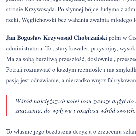
stronie Krzywosąda. Po słynnej bójce Judyma z adm
rzeki, Węglichowski bez wahania zwalnia młodego l
Jan Bogusław Krzywosąd Chobrzański
pełni w Cis
administratora. To „stary kawaler, przystojny, wysok
Ma za sobą burzliwą przeszłość, dosłownie „przesze
Potrafi rozmawiać o każdym rzemiośle i ma smykałk
pasją jest odnawianie, a nierzadko wręcz fabrykowani
Wśród najcięższych kolei losu zawsze dążył do 
znaczenia, do wpływu i rozgłosu wśród swoich.
To właśnie jego bezduszna decyzja o zrzuceniu szlam