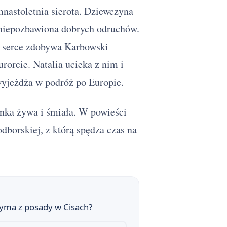
mnastoletnia sierota. Dziewczyna
ć niepozbawiona dobrych odruchów.
ej serce zdobywa Karbowski –
urorcie. Natalia ucieka z nim i
wyjeżdża w podróż po Europie.
ynka żywa i śmiała. W powieści
dborskiej, z którą spędza czas na
yma z posady w Cisach?