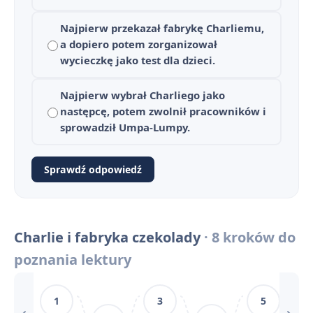
Najpierw przekazał fabrykę Charliemu,
a dopiero potem zorganizował
wycieczkę jako test dla dzieci.
Najpierw wybrał Charliego jako
następcę, potem zwolnił pracowników i
sprowadził Umpa-Lumpy.
Charlie i fabryka czekolady - streszczenie krótkie i szczegółowe
1
Sprawdź odpowiedź
Plan wydarzeń - Charlie i fabryka czekolady
2
Charlie i fabryka czekolady - bohaterowie
3
Charlie i fabryka czekolady
· 8 kroków do
Wynalazki i niezwykłe słodycze Willy'ego Wonki – słowniczek
4
poznania lektury
Motyw wychowania w „Charliem i fabryce czekolady”
5
1
3
5
Czy pieniądze gwarantują szczęście i dobre wychowanie? Rozprawka na podstawie losów Charliego Bucketa i innych dzieci
6