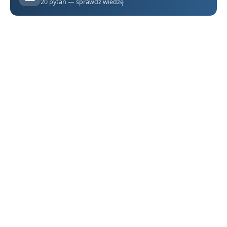
20 pytań — sprawdź wiedzę
Charlie i fabryka czekolady - streszczenie krótkie i szczegółowe
1
Plan wydarzeń - Charlie i fabryka czekolady
2
Charlie i fabryka czekolady - bohaterowie
3
Wynalazki i niezwykłe słodycze Willy'ego Wonki – słowniczek
4
Motyw wychowania w „Charliem i fabryce czekolady”
5
Czy pieniądze gwarantują szczęście i dobre wychowanie? Rozprawka na podstawie losów Charliego Bucketa i innych dzieci
6
Willy Wonka – szalony geniusz czy okrutny dziwak? Rozprawka oceniająca właściciela fabryki
7
Dziadek Joe – charakterystyka
8