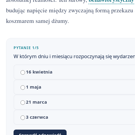
budując napięcie między zwyczajną formą przekazu
koszmarem samej dżumy.
PYTANIE 1/5
W którym dniu i miesiącu rozpoczynają się wydarzen
16 kwietnia
Dżuma - streszczenie krótkie i szczegółowe
1
Dżuma - plan wydarzeń
1 maja
2
Dżuma - bohaterowie
3
21 marca
Geneza Dżumy - inspiracje i proces twórczy
4
3 czerwca
Kontekst historyczny i polityczny Dżumy
5