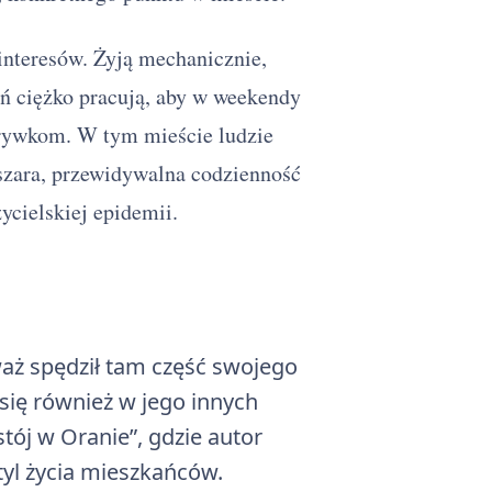
interesów. Żyją mechanicznie,
ń ciężko pracują, aby w weekendy
rywkom. W tym mieście ludzie
 szara, przewidywalna codzienność
zycielskiej epidemii.
aż spędził tam część swojego
 się również w jego innych
stój w Oranie”, gdzie autor
tyl życia mieszkańców.