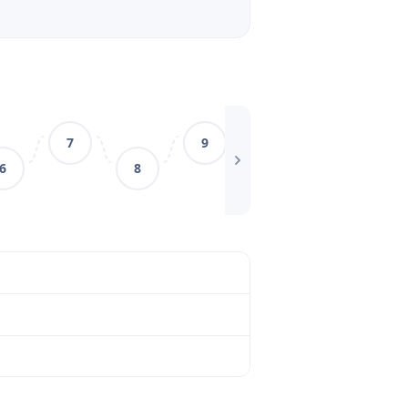
m, absurd
7
9
11
6
8
10