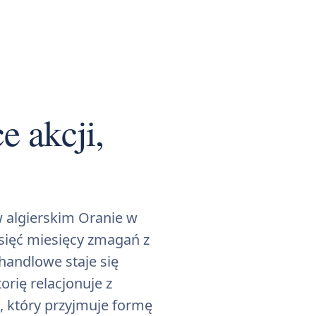
e akcji,
w algierskim Oranie w
esięć miesięcy zmagań z
handlowe staje się
rię relacjonuje z
 który przyjmuje formę