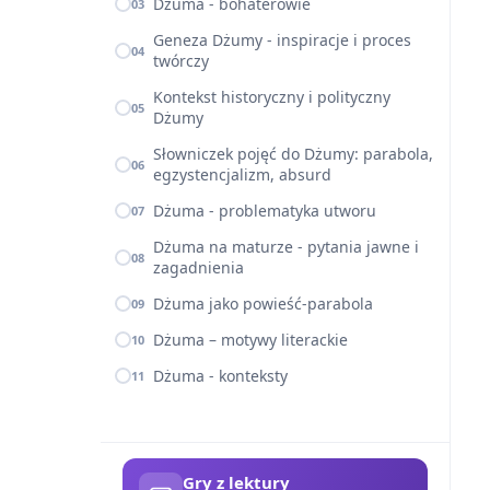
Dżuma - bohaterowie
03
Geneza Dżumy - inspiracje i proces
04
twórczy
Kontekst historyczny i polityczny
05
Dżumy
Słowniczek pojęć do Dżumy: parabola,
06
egzystencjalizm, absurd
Dżuma - problematyka utworu
07
Dżuma na maturze - pytania jawne i
08
zagadnienia
Dżuma jako powieść-parabola
09
Dżuma – motywy literackie
10
Dżuma - konteksty
11
Gry z lektury