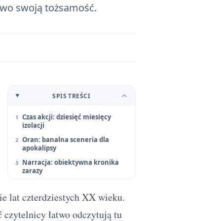
owo swoją tożsamość.
SPIS TREŚCI
Czas akcji: dziesięć miesięcy
izolacji
Oran: banalna sceneria dla
apokalipsy
Narracja: obiektywna kronika
zarazy
e lat czterdziestych XX wieku.
ć czytelnicy łatwo odczytują tu