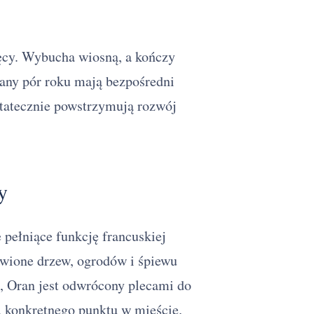
ięcy. Wybucha wiosną, a kończy
iany pór roku mają bezpośredni
statecznie powstrzymują rozwój
y
e pełniące funkcję francuskiej
bawione drzew, ogrodów i śpiewu
Oran jest odwrócony plecami do
o, konkretnego punktu w mieście.