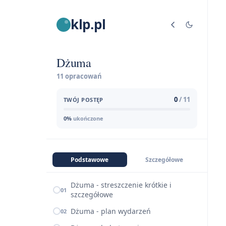
klp.pl
Dżuma
11 opracowań
0
/ 11
TWÓJ POSTĘP
0%
ukończone
Podstawowe
Szczegółowe
Dżuma - streszczenie krótkie i
01
szczegółowe
Dżuma - plan wydarzeń
02