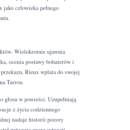
x jako człowieka pełnego
ontu.
aktów. Wielokrotnie ujawnia
ika, ocenia postawy bohaterów i
 przekazu, Rieux wplata do swojej
na Tarrou.
go głosu w powieści. Uzupełniają
wacje z życia codziennego
nej nadaje historii pozory
styl potęguje grozę sytuacji,