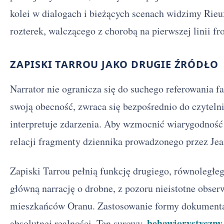
kolei w dialogach i bieżących scenach widzimy Rieu
rozterek, walczącego z chorobą na pierwszej linii fr
ZAPISKI TARROU JAKO DRUGIE ŹRÓDŁO
Narrator nie ogranicza się do suchego referowania f
swoją obecność, zwraca się bezpośrednio do czyteln
interpretuje zdarzenia. Aby wzmocnić wiarygodność
relacji fragmenty dziennika prowadzonego przez Jea
Zapiski Tarrou pełnią funkcję drugiego, równoległe
główną narrację o drobne, z pozoru nieistotne obser
mieszkańców Oranu. Zastosowanie formy dokumental
behawiorystyczny
absolutnej realności. Ten surowy,