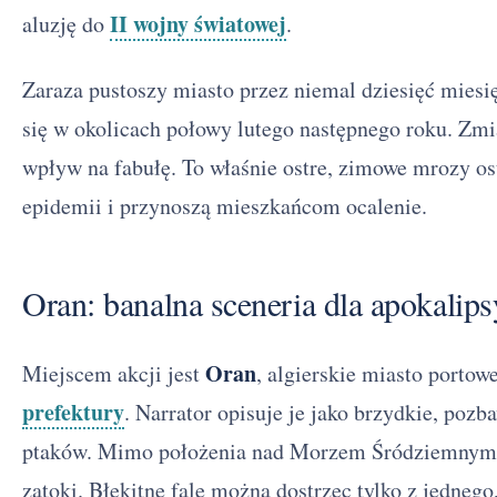
II wojny światowej
aluzję do
.
Zaraza pustoszy miasto przez niemal dziesięć mies
się w okolicach połowy lutego następnego roku. Zm
wpływ na fabułę. To właśnie ostre, zimowe mrozy o
epidemii i przynoszą mieszkańcom ocalenie.
Oran: banalna sceneria dla apokalips
Oran
Miejscem akcji jest
, algierskie miasto portow
prefektury
. Narrator opisuje je jako brzydkie, poz
ptaków. Mimo położenia nad Morzem Śródziemnym, 
zatoki. Błękitne fale można dostrzec tylko z jedneg