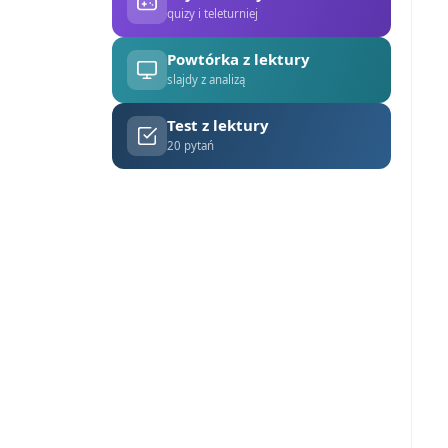
quizy i teleturniej
Powtórka z lektury
slajdy z analizą
Test z lektury
20 pytań