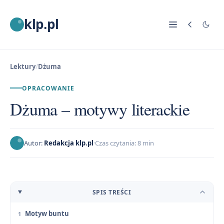
klp.pl
Lektury
/
Dżuma
OPRACOWANIE
Dżuma – motywy literackie
Autor:
Redakcja klp.pl
Czas czytania: 8 min
SPIS TREŚCI
Motyw buntu