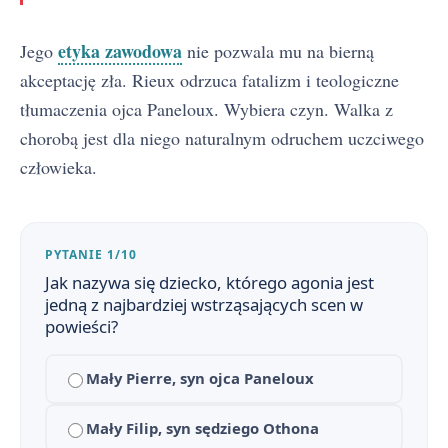
Dżuma - plan wydarzeń
2
etyka zawodowa
Jego
nie pozwala mu na bierną
Dżuma - bohaterowie
3
akceptację zła. Rieux odrzuca fatalizm i teologiczne
Geneza Dżumy - inspiracje i proces twórczy
tłumaczenia ojca Paneloux. Wybiera czyn. Walka z
4
chorobą jest dla niego naturalnym odruchem uczciwego
Kontekst historyczny i polityczny Dżumy
5
człowieka.
Słowniczek pojęć do Dżumy: parabola, egzystencjalizm, absurd
6
Dżuma - problematyka utworu
7
PYTANIE 1/10
Jak nazywa się dziecko, którego agonia jest
Dżuma na maturze - pytania jawne i zagadnienia
8
jedną z najbardziej wstrząsających scen w
powieści?
Dżuma jako powieść-parabola
9
Mały Pierre, syn ojca Paneloux
Dżuma – motywy literackie
10
Dżuma - konteksty
Mały Filip, syn sędziego Othona
11