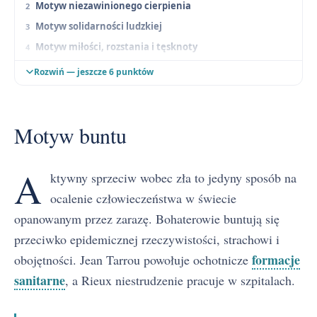
Motyw niezawinionego cierpienia
Motyw solidarności ludzkiej
Motyw miłości, rozstania i tęsknoty
Motyw przyjaźni
Rozwiń — jeszcze 6 punktów
Motyw religii i wiary
Motyw miasta i natury
Motyw buntu
Motyw śmierci
Motyw samotności
A
Motyw lekarza
ktywny sprzeciw wobec zła to jedyny sposób na
ocalenie człowieczeństwa w świecie
opanowanym przez zarazę. Bohaterowie buntują się
przeciwko epidemicznej rzeczywistości, strachowi i
formacje
obojętności. Jean Tarrou powołuje ochotnicze
sanitarne
, a Rieux niestrudzenie pracuje w szpitalach.