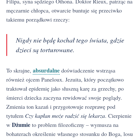
Filipa, syna sędziego Othona. Doktor Rieux, patrząc na
męczarnie chłopca, otwarcie buntuje się przeciwko
takiemu porządkowi rzeczy:
Nigdy nie będę kochał tego świata, gdzie
dzieci są torturowane.
absurdalne
To skrajne,
doświadczenie wstrząsa
również ojcem Paneloux. Jezuita, który początkowo
traktował epidemię jako słuszną karę za grzechy, po
śmierci dziecka zaczyna rewidować swoje poglądy.
Zmienia ton kazań i przygotowuje rozprawę pod
tytułem
Czy kapłan może radzić się lekarza
. Cierpienie
Dżumie
w
to problem filozoficzny – wymusza na
bohaterach określenie własnego stosunku do Boga, losu