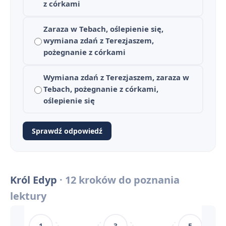
z córkami
Król Edyp - streszczenie krótkie i szczegółowe
1
Zaraza w Tebach, oślepienie się,
wymiana zdań z Terezjaszem,
Plan wydarzeń - Król Edyp
2
pożegnanie z córkami
Król Edyp - bohaterowie
3
Wymiana zdań z Terezjaszem, zaraza w
Znaczenie tytułu i imienia głównego bohatera
Tebach, pożegnanie z córkami,
4
oślepienie się
Geneza powstania „Króla Edypa”
5
Sprawdź odpowiedź
Czas i miejsce akcji „Króla Edypa”
6
Budowa, język i rola chóru w „Królu Edypie”
7
Król Edyp
· 12 kroków do poznania
Problematyka „Króla Edypa”
8
lektury
„Król Edyp” - pytania jawne i zagadnienia maturalne
9
1
3
5