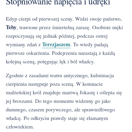
Stopniowanie napięcia i udręki
Edyp cierpi od pierwszej sceny. Widzi swoje państwo,
Teby
, trawione przez śmiertelną zarazę. Osobiste męki
rozpoczynają się jednak później, podczas ostrej
Terezjaszem
wymiany zdań z
. To wtedy padają
pierwsze oskarżenia. Podejrzenia narastają z każdą
kolejną sceną, potęgując lęk i ból władcy.
Zgodnie z zasadami teatru antycznego, kulminacja
cierpienia następuje poza sceną. W komnacie
małżeńskiej król znajduje martwą Jokastę i oślepia się
jej broszami. Do tego momentu widzimy go jako
dumnego, czasem porywczego, ale sprawiedliwego
władcę. Po odkryciu prawdy staje się złamanym
człowiekiem.