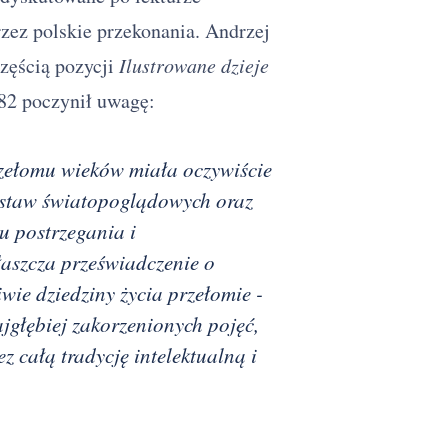
rzez polskie przekonania. Andrzej
częścią pozycji
Ilustrowane dzieje
282 poczynił uwagę:
rzełomu wieków miała oczywiście
ostaw światopoglądowych oraz
u postrzegania i
aszcza przeświadczenie o
ie dziedziny życia przełomie -
jgłębiej zakorzenionych pojęć,
 całą tradycję intelektualną i