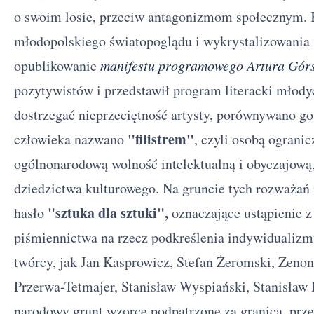
o swoim losie, przeciw antagonizmom społecznym.
młodopolskiego światopoglądu i wykrystalizowania s
opublikowanie
manifestu programowego Artura Gór
pozytywistów i przedstawił program literacki młody
dostrzegać nieprzeciętność artysty, porównywano go
"filistrem"
człowieka nazwano
, czyli osobą ograni
ogólnonarodową wolność intelektualną i obyczajową, 
dziedzictwa kulturowego. Na gruncie tych rozważań n
"sztuka dla sztuki",
hasło
oznaczające ustąpienie 
piśmiennictwa na rzecz podkreślenia indywidualizmu
twórcy, jak Jan Kasprowicz, Stefan Żeromski, Zeno
Przerwa-Tetmajer, Stanisław Wyspiański, Stanisław 
narodowy grunt wzorce podpatrzone za granicą, prz