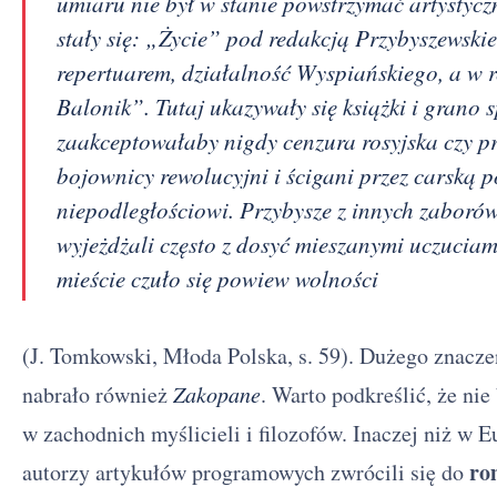
umiaru nie był w stanie powstrzymać artystycz
stały się: „Życie” pod redakcją Przybyszewski
repertuarem, działalność Wyspiańskiego, a w r
Balonik”. Tutaj ukazywały się książki i grano s
zaakceptowałaby nigdy cenzura rosyjska czy pr
bojownicy rewolucyjni i ścigani przez carską p
niepodległościowi. Przybysze z innych zabor
wyjeżdżali często z dosyć mieszanymi uczuciami
mieście czuło się powiew wolności
(J. Tomkowski, Młoda Polska, s. 59). Dużego znaczen
nabrało również
Zakopane
. Warto podkreślić, że nie
w zachodnich myślicieli i filozofów. Inaczej niż w E
ro
autorzy artykułów programowych zwrócili się do