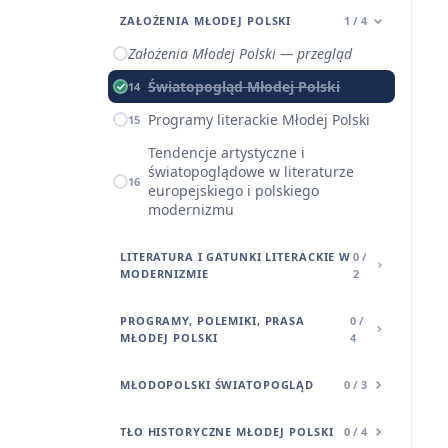
ZAŁOŻENIA MŁODEJ POLSKI
1 / 4
Założenia Młodej Polski — przegląd
Światopogląd Młodej Polski
14
Programy literackie Młodej Polski
15
Tendencje artystyczne i
światopoglądowe w literaturze
16
europejskiego i polskiego
modernizmu
LITERATURA I GATUNKI LITERACKIE W
0 /
MODERNIZMIE
2
PROGRAMY, POLEMIKI, PRASA
0 /
MŁODEJ POLSKI
4
MŁODOPOLSKI ŚWIATOPOGLĄD
0 / 3
TŁO HISTORYCZNE MŁODEJ POLSKI
0 / 4