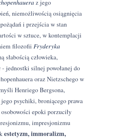
chopenhauera
z jego
ień, niemożliwością osiągnięcia
pożądań i przejścia w stan
artości w sztuce, w kontemplacji
niem filozofii
Fryderyka
ną słabością człowieka,
a
- jednostki silnej powołanej do
chopenhauera oraz Nietzschego w
myśli Henriego Bergsona,
 jego psychiki, broniącego prawa
, osobowości epoki porzuciły
presjonizmu, impresjonizmu
estetyzm, immoralizm,
ak