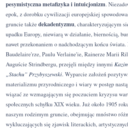
pesymistyczna metafizyka i intuicjonizm
. Niezado
epok, z dorobku cywilizacji europejskiej spowodowa
dekadentyzmu
gruncie także
, charakteryzującym s
upadku Europy, niewiarą w działanie, biernością, b
nawet przekonaniem o nadchodzącym końcu świata. P
Baudelaire'rze, Paulu Verlaine'ie, Rainerze Marii R
Auguście Strindbergu, przejęli między innymi
Kazim
„Stachu” Przybyszewski
. Wyparcie założeń pozytyw
materializmu przyrodniczego i wiary w postęp nastą
wiązać ze wzmagającym się poczuciem kryzysu war
społecznych schyłku XIX wieku. Już około 1905 ro
naszym rodzimym gruncie, obejmując mnóstwo różno
wykluczających się zjawisk literackich, artystycznych