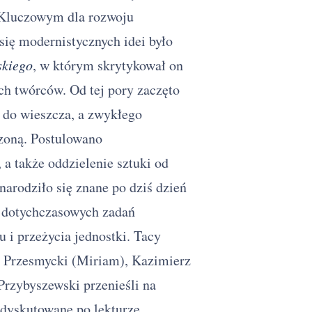
 Kluczowym dla rozwoju
ię modernistycznych idei było
skiego
, w którym skrytykował on
ch twórców. Od tej pory zaczęto
 do wieszcza, a zwykłego
czoną. Postulowano
a także oddzielenie sztuki od
arodziło się znane po dziś dzień
z dotychczasowych zadań
 i przeżycia jednostki. Tacy
n Przesmycki (Miriam), Kazimierz
Przybyszewski przenieśli na
edyskutowane po lekturze