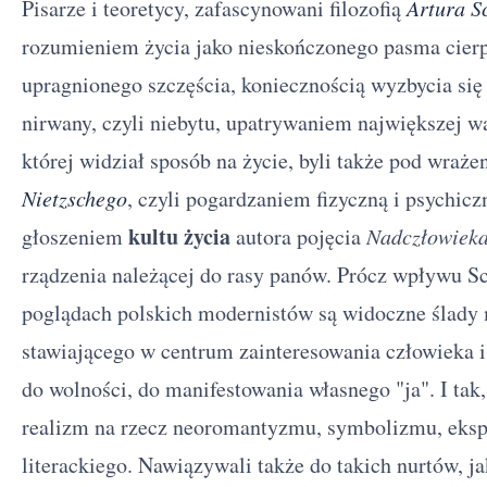
Pisarze i teoretycy, zafascynowani filozofią
Artura S
rozumieniem życia jako nieskończonego pasma cierp
upragnionego szczęścia, koniecznością wyzbycia się 
nirwany, czyli niebytu, upatrywaniem największej w
której widział sposób na życie, byli także pod wraże
Nietzschego
, czyli pogardzaniem fizyczną i psychicz
kultu życia
głoszeniem
autora pojęcia
Nadczłowiek
rządzenia należącej do rasy panów. Prócz wpływu S
poglądach polskich modernistów są widoczne ślady 
stawiającego w centrum zainteresowania człowieka i
do wolności, do manifestowania własnego "ja". I tak
realizm na rzecz neoromantyzmu, symbolizmu, eks
literackiego. Nawiązywali także do takich nurtów, j