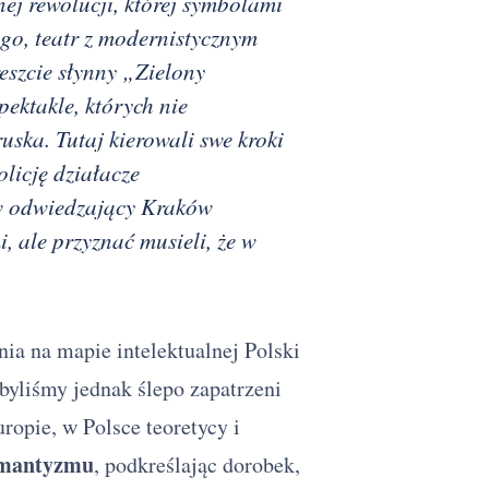
nej rewolucji, której symbolami
ego, teatr z modernistycznym
eszcie słynny „Zielony
pektakle, których nie
uska. Tutaj kierowali swe kroki
olicję działacze
ów odwiedzający Kraków
, ale przyznać musieli, że w
ia na mapie intelektualnej Polski
 byliśmy jednak ślepo zapatrzeni
uropie, w Polsce teoretycy i
mantyzmu
, podkreślając dorobek,