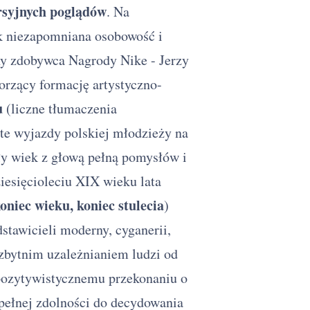
rsyjnych poglądów
. Na
jak niezapomniana osobowość i
ny zdobywca Nagrody Nike - Jerzy
orzący formację artystyczno-
u
(liczne tłumaczenia
ste wyjazdy polskiej młodzieży na
ły wiek z głową pełną pomysłów i
ziesięcioleciu XIX wieku lata
oniec wieku, koniec stulecia
)
stawicieli moderny, cyganerii,
 zbytnim uzależnianiem ludzi od
 pozytywistycznemu przekonaniu o
pełnej zdolności do decydowania