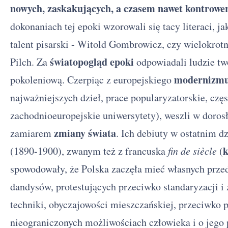
nowych, zaskakujących, a czasem nawet kontrowe
dokonaniach tej epoki wzorowali się tacy literaci, 
talent pisarski - Witold Gombrowicz, czy wielokrot
światopogląd epoki
Pilch. Za
odpowiadali ludzie tw
modernizm
pokoleniową. Czerpiąc z europejskiego
najważniejszych dzieł, prace popularyzatorskie, czę
zachodnioeuropejskie uniwersytety), weszli w doros
zmiany świata
zamiarem
. Ich debiuty w ostatnim d
k
(1890-1900), zwanym też z francuska
fin de siècle
(
spowodowały, że Polska zaczęła mieć własnych przed
dandysów, protestujących przeciwko standaryzacji i
techniki, obyczajowości mieszczańskiej, przeciwko
nieograniczonych możliwościach człowieka i o jego 