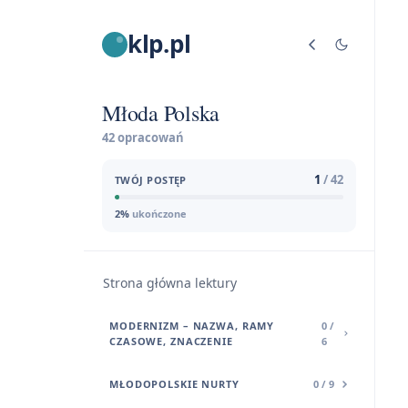
klp.pl
Młoda Polska
42 opracowań
1
/ 42
TWÓJ POSTĘP
2%
ukończone
Strona główna lektury
MODERNIZM – NAZWA, RAMY
0 /
CZASOWE, ZNACZENIE
6
MŁODOPOLSKIE NURTY
0 / 9