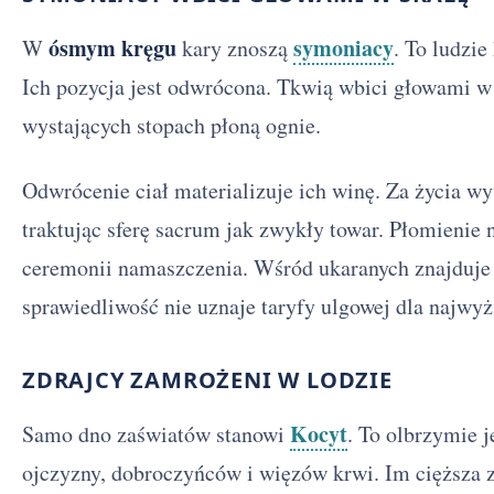
ósmym kręgu
symoniacy
W
kary znoszą
. To ludzi
Ich pozycja jest odwrócona. Tkwią wbici głowami w
wystających stopach płoną ognie.
Odwrócenie ciał materializuje ich winę. Za życia wy
traktując sferę sacrum jak zwykły towar. Płomienie 
ceremonii namaszczenia. Wśród ukaranych znajduje s
sprawiedliwość nie uznaje taryfy ulgowej dla najwy
ZDRAJCY ZAMROŻENI W LODZIE
Kocyt
Samo dno zaświatów stanowi
. To olbrzymie 
ojczyzny, dobroczyńców i więzów krwi. Im cięższa z