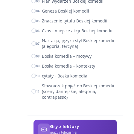
Plan wydarzeń Boskiej komedii
03
Geneza Boskiej komedii
04
Znaczenie tytułu Boskiej komedii
05
Czas i miejsce akcji Boskiej komedii
06
Narracja, język i styl Boskiej komedii
07
(alegoria, tercyna)
Boska komedia – motywy
08
Boska komedia – konteksty
09
cytaty - Boska komedia
10
Słowniczek pojęć do Boskiej komedii
(sceny dantejskie, alegoria,
11
contrapasso)
Gry z lektury
quizy i teleturniej