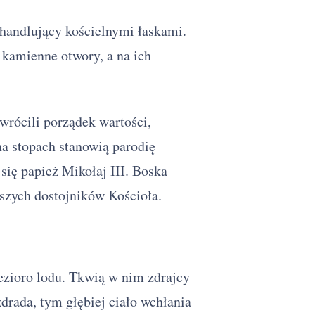
e handlujący kościelnymi łaskami.
 kamienne otwory, a na ich
wrócili porządek wartości,
na stopach stanowią parodię
ię papież Mikołaj III. Boska
ższych dostojników Kościoła.
jezioro lodu. Tkwią w nim zdrajcy
drada, tym głębiej ciało wchłania