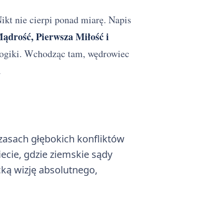
ikt nie cierpi ponad miarę. Napis
ądrość, Pierwsza Miłość i
j logiki. Wchodząc tam, wędrowiec
.
zasach głębokich konfliktów
ecie, gdzie ziemskie sądy
acką wizję absolutnego,