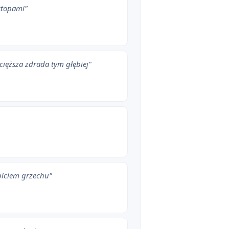
stopami"
ięższa zdrada tym głębiej"
biciem grzechu"