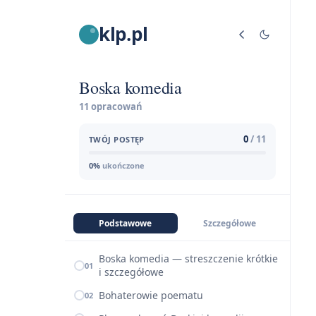
klp.pl
Boska komedia
11 opracowań
0
/ 11
TWÓJ POSTĘP
0%
ukończone
Podstawowe
Szczegółowe
Boska komedia — streszczenie krótkie
01
i szczegółowe
Bohaterowie poematu
02