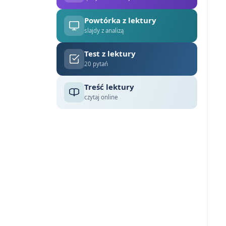
Powtórka z lektury
slajdy z analizą
Test z lektury
20 pytań
Treść lektury
czytaj online