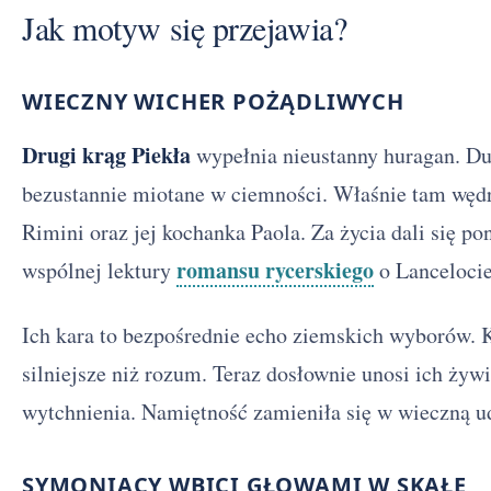
Jak motyw się przejawia?
WIECZNY WICHER POŻĄDLIWYCH
Drugi krąg Piekła
wypełnia nieustanny huragan. D
bezustannie miotane w ciemności. Właśnie tam węd
Rimini oraz jej kochanka Paola. Za życia dali się p
romansu rycerskiego
wspólnej lektury
o Lancelocie
Ich kara to bezpośrednie echo ziemskich wyborów. 
silniejsze niż rozum. Teraz dosłownie unosi ich żywi
wytchnienia. Namiętność zamieniła się w wieczną u
SYMONIACY WBICI GŁOWAMI W SKAŁĘ