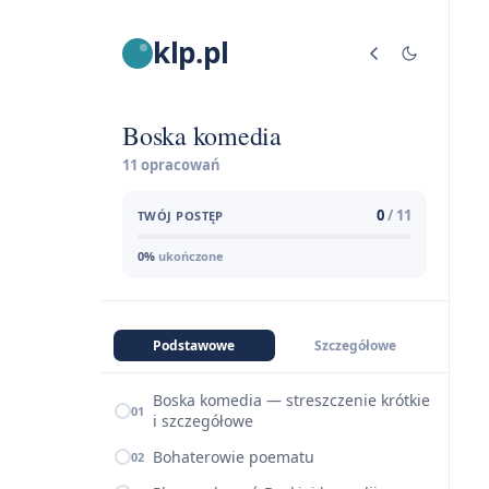
klp.pl
Boska komedia
11 opracowań
0
/ 11
TWÓJ POSTĘP
0%
ukończone
Podstawowe
Szczegółowe
Boska komedia — streszczenie krótkie
01
i szczegółowe
Bohaterowie poematu
02