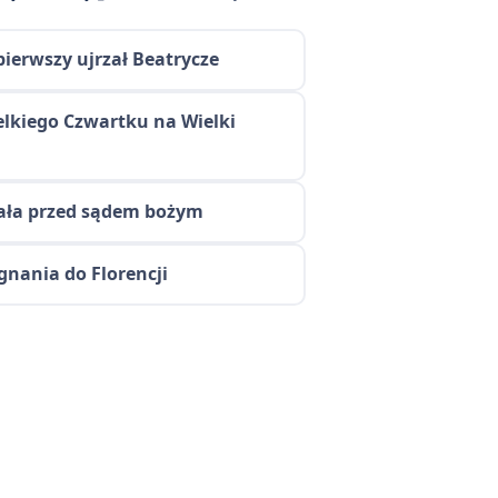
pierwszy ujrzał Beatrycze
ielkiego Czwartku na Wielki
stała przed sądem bożym
gnania do Florencji