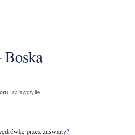
— Boska
ru · sprawdź, ile
 wędrówkę przez zaświaty?