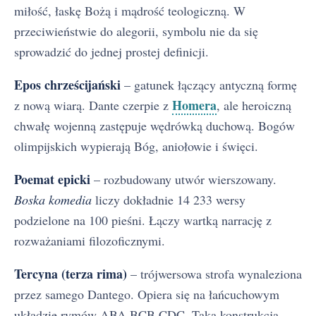
miłość, łaskę Bożą i mądrość teologiczną. W
przeciwieństwie do alegorii, symbolu nie da się
sprowadzić do jednej prostej definicji.
Epos chrześcijański
– gatunek łączący antyczną formę
Homera
z nową wiarą. Dante czerpie z
, ale heroiczną
chwałę wojenną zastępuje wędrówką duchową. Bogów
olimpijskich wypierają Bóg, aniołowie i święci.
Poemat epicki
– rozbudowany utwór wierszowany.
Boska komedia
liczy dokładnie 14 233 wersy
podzielone na 100 pieśni. Łączy wartką narrację z
rozważaniami filozoficznymi.
Tercyna (terza rima)
– trójwersowa strofa wynaleziona
przez samego Dantego. Opiera się na łańcuchowym
układzie rymów ABA BCB CDC. Taka konstrukcja