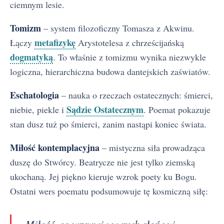
ciemnym lesie.
Tomizm
– system filozoficzny Tomasza z Akwinu.
metafizykę
Łączy
Arystotelesa z chrześcijańską
dogmatyką
. To właśnie z tomizmu wynika niezwykle
logiczna, hierarchiczna budowa dantejskich zaświatów.
Eschatologia
– nauka o rzeczach ostatecznych: śmierci,
Sądzie Ostatecznym
niebie, piekle i
. Poemat pokazuje
stan dusz tuż po śmierci, zanim nastąpi koniec świata.
Miłość kontemplacyjna
– mistyczna siła prowadząca
duszę do Stwórcy. Beatrycze nie jest tylko ziemską
ukochaną. Jej piękno kieruje wzrok poety ku Bogu.
Ostatni wers poematu podsumowuje tę kosmiczną siłę:
Miłość, co wprawia w ruch słońce i