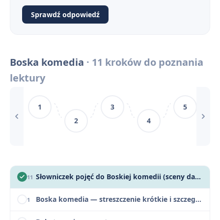
Sprawdź odpowiedź
Geneza Boskiej komedii
4
Znaczenie tytułu Boskiej komedii
5
Boska komedia
· 11 kroków do poznania
Czas i miejsce akcji Boskiej komedii
6
lektury
Narracja, język i styl Boskiej komedii (alegoria, tercyna)
7
1
3
5
Boska komedia – motywy
8
2
4
Boska komedia – konteksty
9
cytaty - Boska komedia
10
Słowniczek pojęć do Boskiej komedii (sceny dantejskie, alegoria, contrapasso)
11
Boska komedia — streszczenie krótkie i szczegółowe
1