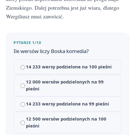
Ziemskiego. Dalej potrzebna jest już wiara, dlatego
Znaczenie tytułu Boskiej komedii
5
Wergiliusz musi zawrócić.
Czas i miejsce akcji Boskiej komedii
6
Narracja, język i styl Boskiej komedii (alegoria, tercyna)
7
PYTANIE 1/10
Boska komedia – motywy
8
Ile wersów liczy Boska komedia?
Boska komedia – konteksty
9
14 233 wersy podzielone na 100 pieśni
cytaty - Boska komedia
10
12 000 wersów podzielonych na 99
pieśni
Słowniczek pojęć do Boskiej komedii (sceny dantejskie, alegoria, contrapasso)
11
14 233 wersy podzielone na 99 pieśni
Boska komedia — streszczenie krótkie i szczegółowe
1
Bohaterowie poematu
12 500 wersów podzielonych na 100
2
pieśni
Plan wydarzeń Boskiej komedii
3