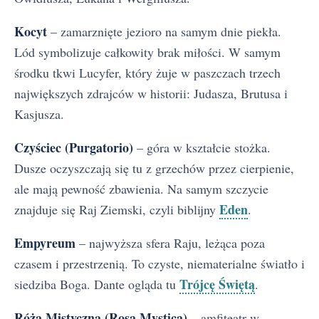
Kocyt
– zamarznięte jezioro na samym dnie piekła.
Lód symbolizuje całkowity brak miłości. W samym
środku tkwi Lucyfer, który żuje w paszczach trzech
największych zdrajców w historii: Judasza, Brutusa i
Kasjusza.
Czyściec (Purgatorio)
– góra w kształcie stożka.
Dusze oczyszczają się tu z grzechów przez cierpienie,
ale mają pewność zbawienia. Na samym szczycie
Eden
znajduje się Raj Ziemski, czyli biblijny
.
Empyreum
– najwyższa sfera Raju, leżąca poza
czasem i przestrzenią. To czyste, niematerialne światło i
Trójcę Świętą
siedziba Boga. Dante ogląda tu
.
Róża Mistyczna (Rosa Mystica)
– amfiteatr w