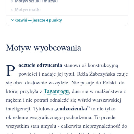
Motyw sztuki i muzyki
Motyw matki
Motyw czasu i pamięci
Rozwiń — jeszcze 4 punkty
Motyw śmierci
Motyw obcości kulturowej i tożsamości
Motyw wyobcowania
Motyw małżeństwa
P
oczucie odrzucenia
stanowi oś konstrukcyjną
powieści i nadaje jej tytuł. Róża Żabczyńska czuje
się obca dosłownie wszędzie. Nie pasuje do Polski, do
Taganrogu
której przybyła z
, dusi się w małżeństwie z
mężem i nie potrafi odnaleźć się wśród warszawskiej
„cudzoziemka”
inteligencji. Tytułowa
to nie tylko
określenie geograficznego pochodzenia. To przede
wszystkim stan umysłu - całkowita nieprzynależność do