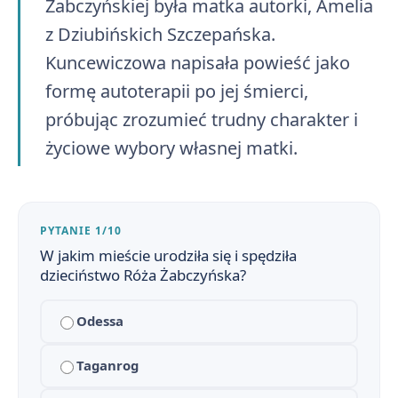
Żabczyńskiej była matka autorki, Amelia
Znaczenie tytułu „Cudzoziemka”
2
z Dziubińskich Szczepańska.
Kuncewiczowa napisała powieść jako
Cudzoziemka - bohaterowie
3
formę autoterapii po jej śmierci,
Geneza, czas i miejsce akcji Cudzoziemki
4
próbując zrozumieć trudny charakter i
życiowe wybory własnej matki.
Konstrukcja „Cudzoziemki”
5
Problematyka „Cudzoziemki”
6
Pytania maturalne z „Cudzoziemki” – zestawienie i wskazówki
PYTANIE 1/10
7
W jakim mieście urodziła się i spędziła
„Cudzoziemka” - cytaty
8
dzieciństwo Róża Żabczyńska?
Słowniczek pojęć literackich i psychologicznych do „Cudzoziemki”
9
Odessa
Cudzoziemka - motywy literackie
10
Taganrog
Cudzoziemka - konteksty
11